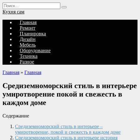
Перейти
Search
к
for:
Кухня сам
содержанию
Главная
Ремонт
Планировка
Дизайн
Мебель
Оборудование
Техника
Разное
Главная
»
Главная
Средиземноморский стиль в интерьере
умиротворение покой и свежесть в
каждом доме
Содержание
Средиземноморский стиль в интерьере –
умиротворение, покой и свежесть в каждом доме
Средиземноморский стиль в интерьере история