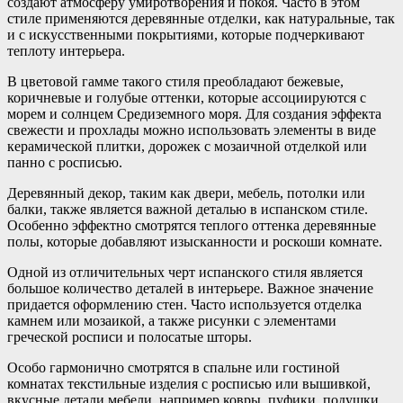
создают атмосферу умиротворения и покоя. Часто в этом
стиле применяются деревянные отделки, как натуральные, так
и с искусственными покрытиями, которые подчеркивают
теплоту интерьера.
В цветовой гамме такого стиля преобладают бежевые,
коричневые и голубые оттенки, которые ассоциируются с
морем и солнцем Средиземного моря. Для создания эффекта
свежести и прохлады можно использовать элементы в виде
керамической плитки, дорожек с мозаичной отделкой или
панно с росписью.
Деревянный декор, таким как двери, мебель, потолки или
балки, также является важной деталью в испанском стиле.
Особенно эффектно смотрятся теплого оттенка деревянные
полы, которые добавляют изысканности и роскоши комнате.
Одной из отличительных черт испанского стиля является
большое количество деталей в интерьере. Важное значение
придается оформлению стен. Часто используется отделка
камнем или мозаикой, а также рисунки с элементами
греческой росписи и полосатые шторы.
Особо гармонично смотрятся в спальне или гостиной
комнатах текстильные изделия с росписью или вышивкой,
вкусные детали мебели, например ковры, пуфики, подушки,