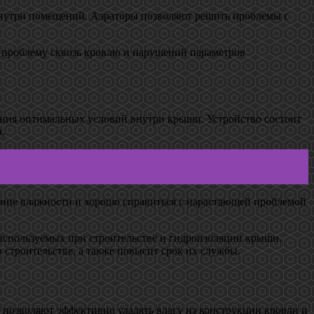
внутри помещений. Аэраторы позволяют решить проблемы с
ь проблему сквозь кровлю и нарушений параметров
ния оптимальных условий внутри крыши. Устройство состоит
.
ение влажности и хорошо справиться с нарастающей проблемой
используемых при строительстве и гидроизоляции крыши.
 строительстве, а также повысит срок их службы.
озволяют эффективно удалять влагу из конструкции кровли и