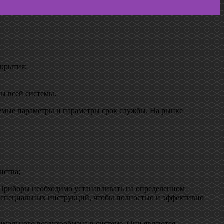
окрытия;
ы всей системы.
уемые параметры и параметры срок службы. На рынке
нства;
 Приборы необходимо устанавливать на определенном
я специальных инструкций, чтобы полностью и эффективно
мального воздухообмена в системе. Они являются