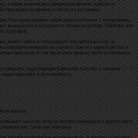
 а также влагоотдача материалов кровли, зависят от
йствия влаги на кровлю и месте его установки.
ем. Они представляют собой приспособление с отверстиями,
ает выход влаги и воздушного потока из кровли. Приборы для
ли аэраторов.
ции, можно найти в специальной документации или на
 и обращать внимание на соответствие его характеристик и
чных факторов, в том числе типа кровли, места установки и
нтиляцию и предотвращая появление плесени и гниения
 характеристики и долговечность.
яции кровли.
о повышает качество воздуха внутри помещения и препятствует
с влажностью, такой как черепица.
 или другим проблемным местам кровли. Аэраторы позволяют