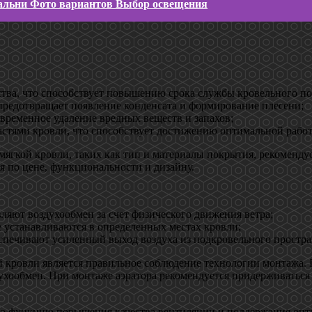
альни Фото вариантов Выбор освещения
:
ства, что способствует повышению срока службы кровельного п
редотвращает появление конденсата и формирование плесени;
временное удаление вредных веществ и запахов;
стями кровли, что способствует достижению оптимальной работ
 мягкой кровли, таких как тип и материалы покрытия, рекоменд
я по цене, функциональности и дизайну.
ляют воздухообмен за счет физического движения ветра;
е устанавливаются в определенных местах кровли;
спечивают усиленный выход воздуха из подкровельного простра
й кровли является правильное соблюдение технологии монтажа.
духообмен. При монтаже аэратора рекомендуется придерживатьс
ю функцию повышения качества вентиляции и поддержания опти