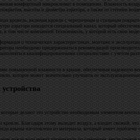
ивая комфортный микроклимат в помещении. Влажность воздуха,
покрытия, высоты и диаметра аэратора, а также от степени возде
пах кровель, включая кровли с черепичным и стальным покрыти
утри аэратора находится специальный канал, который обеспечив
 в том числе компанией Технониколь, у которой есть свои моде
нформация о технических характеристиках, монтаже и эксплуата
ратора необходимо придерживаться рекомендаций производителя
 выполняться квалифицированными специалистами с учетом разли
иками повышенной влажности в крыше, обеспечивая надежную ве
овли, которое может значительно улучшить ее эксплуатационные
 устройства
 которые делают это устройство необходимым элементом вентил
 кровли. Благодаря этому выходит воздух, а входит свежий, чт
когда крыша изготовлена из материала, который имеет проблему 
ьном дожде вода может проникнуть по саморезам, месте стыков