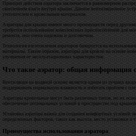
Принцип действия аэратора заключается в равномерном распре
скоплением влаги внутри крыши. Данное вентиляционное устр
утеплителем и кровельным материалом.
Аэраторы для крыши имеют много преимуществ перед другими 
требуется использование комплексных приспособлений для мон
ремонта, они очень надежны и долговечны.
Технология изготовления аэраторов базируется на использован
материалы. Таким образом, аэраторы для кровли на основе н
улучшения ее эксплуатационных характеристик.
Что такое аэратор: общая информация о
Вентиляция на водяной основе является одним из лучших видо
поддерживать нормальную влажность и избегать проблем с пле
Аэраторы кровельные могут быть различных типов, но их основ
обеспечение оптимальных условий в пространстве под крышей 
Установка аэратора важна для создания комфортных условий эк
определенных факторов, таких как высота, место установки и 
Преимущества использования аэратора