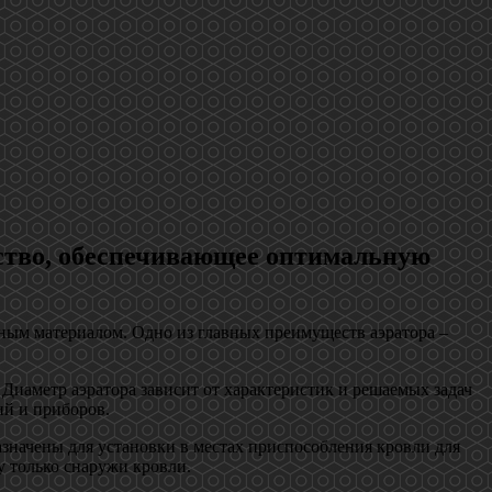
йство, обеспечивающее оптимальную
ьным материалом. Одно из главных преимуществ аэратора –
 Диаметр аэратора зависит от характеристик и решаемых задач
ий и приборов.
азначены для установки в местах приспособления кровли для
 только снаружи кровли.