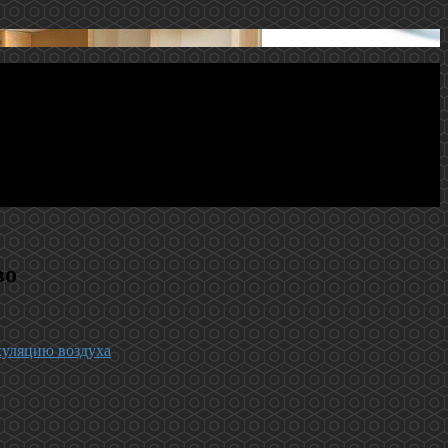
во
куляцию воздуха