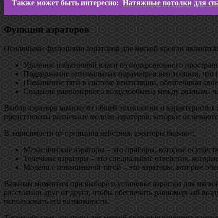
Также может быть интересно:
Натяжные потолки для сп
Функции аэраторов
Основными функциями аэраторов для мягкой кровли являются
Удаление избыточной влаги из подкровельного простран
Поддержание оптимальных параметров вентиляции, что п
Повышение тяги в системе вентиляции, обеспечивая свое
Создание равномерного воздухообмена между разными ча
Выбор аэратора зависит от общей технологии и характеристик
представлены различные модели аэраторов, которые отличаютс
В зависимости от принципа действия, аэраторы бывают:
Механические аэраторы – это приборы, которые осуществ
Точечные аэраторы – это специальные отверстия, которы
Модели с повышенной тягой – это аэраторы, которые обе
Важным моментом при выборе и установке аэратора для мягко
расстоянии друг от друга, чтобы обеспечить равномерный воз
использовать его возможности.
Таким образом, аэраторы для мягкой кровли выполняют важну