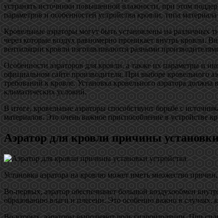
устранять источники повышенной влажности, при этом поддерж
параметров и особенностей устройства кровли, типа материала 
Кровельные аэраторы могут быть установлены на различных ти
через которые воздух равномерно проникает внутрь кровли. Вн
вентиляции кровли изготавливаются разными производителями,
Особенности аэраторов для кровли, а также их параметры и и
официальном сайте производителя. При выборе кровельного аэ
требований к кровле. Установка кровельного аэратора должна
климатических условий.
В итоге, кровельные аэраторы способствуют борьбе с источн
материалов. Это очень важное приспособление в устройстве кр
Аэратор для кровли причины установки
Установка аэратора на кровлю может иметь множество причин,
Во-первых, аэратор обеспечивает большой воздухообмен внутри
образованию влаги и плесени. Это особенно важно в случаях, 
Во-вторых, аэраторы выполняют роль гидроизоляции. При сил