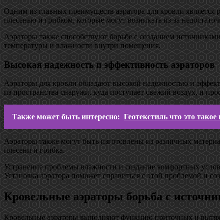
Одним из главных преимуществ аэратора для кровли является
плесенью и грибком, которые могут возникать из-за недостат
Аэраторы также способствуют борьбе с созданием источникам
температуры и влажности внутри помещения.
Высокая надежность и эффективность аэраторов
Аэраторы для кровли обладают высокой надежностью и эффек
из пространства снаружи, куда поступает свежий воздух, и про
Также может быть интересно:
Геотекстиль что это такое 
Аэраторы также могут быть изготовлены из различных материа
плесени и грибка.
Устранение проблемы влажности и создание комфортных услов
Установка аэратора поможет справиться с этой проблемой и соз
Кровельные аэраторы борьба с источн
Кровельные аэраторы выполняют функцию приточных и вытяжны