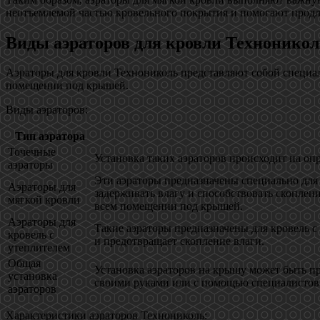
неотъемлемой частью кровельного покрытия и помогают продл
Виды аэраторов для кровли Техноникол
Аэраторы для кровли Технониколь представляют собой специа
помещении под крышей.
Виды аэраторов:
Тип аэратора
Точечные
Установка таких аэраторов происходит на о
аэраторы
Эти аэраторы предназначены специально для 
Аэраторы для
задерживать влагу и способствовать скоплен
мягкой кровли
всем помещении под крышей.
Аэраторы для
Такие аэраторы предназначены для кровель с
кровель с
и предотвращает скопление влаги.
утеплителем
Общая
Установка аэраторов на крышу может быть пр
установка
своими руками или с помощью специалистов. 
аэраторов
Характеристики аэраторов Технониколь: