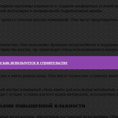
 решение проблемы влажности и создание комфортных условий 
очной вентиляции и неправильной гидроизоляции крыши.
и запаха и плесени внутри помещений. Они могут предотвратит
тивностью. Они выполняют функцию воздухообмена и поддержа
странства внутри, где происходит отвод использованного воздуха
и как используется в строительстве
лов и иметь разные цены. Они могут полностью устранить знач
ий внутри помещений очень важно для всех видов материалов, 
даст лучшие условия для всех видов материалов, используемых в
иками повышенной влажности
х воздуходувок, обеспечивая постоянный воздухообмен. Они п