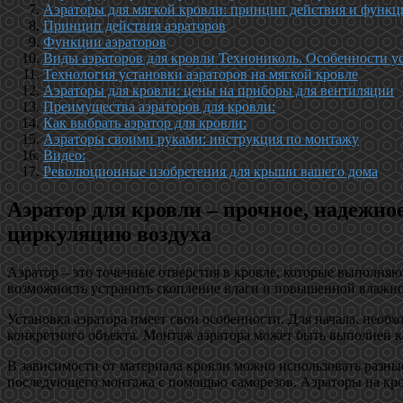
Аэраторы для мягкой кровли: принцип действия и функ
Принцип действия аэраторов
Функции аэраторов
Виды аэраторов для кровли Технониколь. Особенности ус
Технология установки аэраторов на мягкой кровле
Аэраторы для кровли: цены на приборы для вентиляции
Преимущества аэраторов для кровли:
Как выбрать аэратор для кровли:
Аэраторы своими руками: инструкция по монтажу
Видео:
Революционные изобретения для крыши вашего дома
Аэратор для кровли – прочное, надежн
циркуляцию воздуха
Аэратор – это точечные отверстия в кровле, которые выполня
возможность устранить скопление влаги и повышенной влажн
Установка аэратора имеет свои особенности. Для начала, необ
конкретного объекта. Монтаж аэратора может быть выполнен 
В зависимости от материала кровли можно использовать разные
последующего монтажа с помощью саморезов. Аэраторы на кров