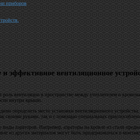
ции приборов
тройств.
ое и эффективное вентиляционное устро
ют роль вентиляции в пространстве между утеплителем и кровел
ости внутри крыши.
ходимо определить место установки вентиляционного устройства.
как своими руками, так и с помощью специальных приспособлен
 виды аэраторов. Например, аэраторы на кровле из стали предн
ле из других материалов могут быть придерживаться и монтажу