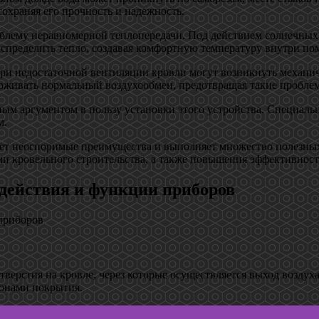
охраняя его прочность и надежность.
облему неравномерной теплопередачи. Под действием солнечных 
спределить тепло, создавая комфортную температуру внутри по
При недостаточной вентиляции кровли могут возникнуть механи
рживать нормальный воздухообмен, предотвращая такие пробле
ным аргументом в пользу установки этого устройства. Специаль
м.
меет неоспоримые преимущества и выполняет множество полезных
и кровельного строительства, а также повышения эффективност
действия и функции приборов
отверстия на кровле, через которые осуществляется выход воздух
онами покрытия.