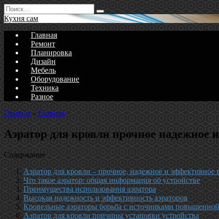
Перейти
Search
к
for:
Кухня сам
содержанию
Главная
Ремонт
Планировка
Дизайн
Мебель
Оборудование
Техника
Разное
Главная
»
Главная
Аэратор для кровли прочное надежное 
Содержание
Аэратор для кровли – прочное, надежное и эффективное
Что такое аэратор: общая информация об устройстве
Преимущества использования аэратора
Высокая надежность и эффективность аэраторов
Кровельные аэраторы борьба с источниками повышенно
Аэратор для кровли причины установки устройства