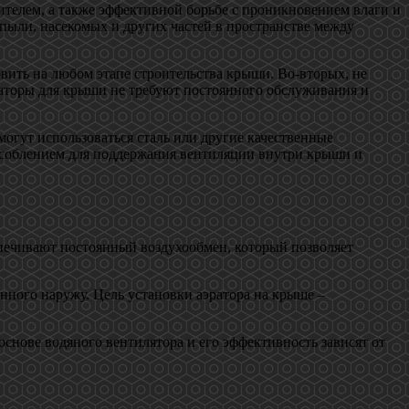
ителем, а также эффективной борьбе с проникновением влаги и
ыли, насекомых и других частей в пространстве между
ить на любом этапе строительства крыши. Во-вторых, не
раторы для крыши не требуют постоянного обслуживания и
могут использоваться сталь или другие качественные
особлением для поддержания вентиляции внутри крыши и
спечивают постоянный воздухообмен, который позволяет
анного наружу. Цель установки аэратора на крыше –
снове водяного вентилятора и его эффективность зависят от