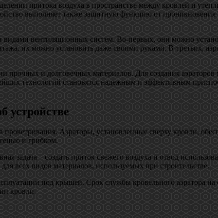
делении притока воздуха в пространстве между кровлей и утепл
ойство выполняет также защитную функцию от проникновения п
видами вентиляционных систем. Во-первых, они можно установ
тажа, их можно установить даже своими руками. В-третьих, аэ
ии прочных и долговечных материалов. Для создания аэраторов 
овейших технологий становятся надежным и эффективным присп
б устройстве
в проветривания. Аэраторы, установленные сверху кровли, обе
сенью и грибком.
ная задача – создать приток свежего воздуха и отвод использов
для всех видов материалов, используемых при строительстве.
сплуатации под крышей. Срок службы кровельного аэратора на о
тип кровли.