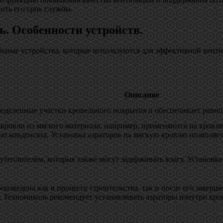
ить его срок службы.
ь. Особенности устройств.
льные устройства, которые используются для эффективной вент
Описание
пределенные участки кровельного покрытия и обеспечивает рав
кровли из мягкого материала, например, применяются на кровля
ию конденсата. Установка аэраторов на мягкую кровлю позволя
 утеплителем, которые также могут задерживать влагу. Установ
оизведена как в процессе строительства, так и после его заве
Технониколь рекомендует устанавливать аэраторы изнутри кровл