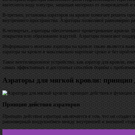
вытеснить воду изнутри, защищая материал от повреждений и с
В-третьих, установка аэраторов на кровле помогает решить пр
внутреннего пространства. Аэраторы позволяют равномерно ра
В-четвертых, аэраторы обеспечивают проветривание кровли. 
покрытия или образование вздутий. Аэраторы помогают подде
Информация о монтаже аэратора на кровле также является важ
аэратора на кровле в максимально короткие сроки и без пробле
Такое вентиляционное устройство, как аэратор для кровли, и
самых эффективных и доступных способов борьбы с проблемам
Аэраторы для мягкой кровли: принцип 
Принцип действия аэраторов
Принцип действия аэратора заключается в том, что он создает 
равномерный воздухообмен между внутренней и внешней стор