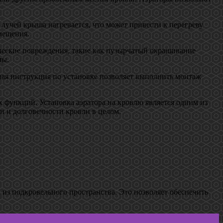
лучей крыша нагревается, что может привести к перегреву
мещения.
ческие повреждения, такие как пузырчатый окрашивание
мы.
ная инструкция по установке позволяет выполнить монтаж
 функций. Установка аэратора на кровлю является одним из
и и долговечности кровли в целом.
а из подкровельного пространства. Это позволяет обеспечить