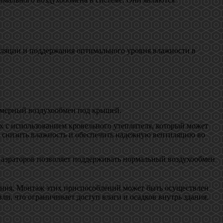
иляции и поддержания оптимального уровня влажности в
номерный воздухообмен под крышей.
х с использованием кровельного утеплителя, который может
ет снизить влажность и обеспечить надежную вентиляцию во
ка аэраторов позволяет поддерживать нормальный воздухообмен
ршения. Монтаж этих приспособлений может быть осуществлен
и, что ограничивает доступ влаги и осадков внутрь здания.