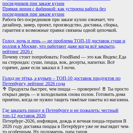
Прямая линия с фабрикой: как устроена работа без
посредников при заказе кухни
Работа без посредников при заказе кухни означает, что
дизайнер, замер, проект, производство, доставка, сборка,
гарантия и возможные правки связаны одной цепочкой.
Голод, ночь и лень — не проблема ТОП-10 доставок суши и
роллов в Москве, что работают даже когда всё закрыто,
рейтинг 2026 г
Почему стоит попробовать: FoodBand — это как Яндекс.Еда
на стероидах: суши, пицца, вок, десерты, напитки. Всё
горячее, даже если заказал в 3 ночи.
Голод не тётка, а курьер – ТОП-10 доставок продуктов по
Петербургу, рейтинг 2026 года
🥦 Продукты быстрее, чем пицца — проверено! 🚪 Ты просто
открыл дверь — и холодильник снова полон. Готовить дома
приятно, когда не нужно тащить тяжёлые пакеты из магазина.
Где заказать пиццу в Петербурге и не пожалеть: честный
топ-12 доставок 2026
Петербург-2026, инфляция, дождь и вечная пицца-терапия В
2026 году доставка пиццы в Петербурге уже не выглядит чем-
то особенным. Ну подумаешь, пара тапов