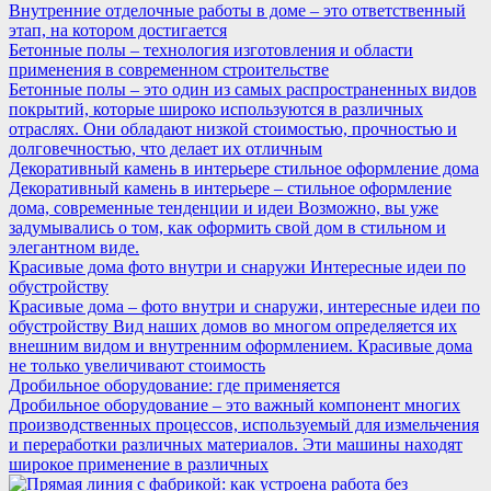
Внутренние отделочные работы в доме – это ответственный
этап, на котором достигается
Бетонные полы – технология изготовления и области
применения в современном строительстве
Бетонные полы – это один из самых распространенных видов
покрытий, которые широко используются в различных
отраслях. Они обладают низкой стоимостью, прочностью и
долговечностью, что делает их отличным
Декоративный камень в интерьере стильное оформление дома
Декоративный камень в интерьере – стильное оформление
дома, современные тенденции и идеи Возможно, вы уже
задумывались о том, как оформить свой дом в стильном и
элегантном виде.
Красивые дома фото внутри и снаружи Интересные идеи по
обустройству
Красивые дома – фото внутри и снаружи, интересные идеи по
обустройству Вид наших домов во многом определяется их
внешним видом и внутренним оформлением. Красивые дома
не только увеличивают стоимость
Дробильное оборудование: где применяется
Дробильное оборудование – это важный компонент многих
производственных процессов, используемый для измельчения
и переработки различных материалов. Эти машины находят
широкое применение в различных