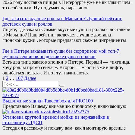
2026 году доставка пиццы в Петербурге уже не выглядит чем-
то особенным. Ну подумаешь, пара тапов
Где заказать вкусные роллы в Марьино? Лучший рейтинг
доставок суши и роллов
Ищете, где заказать самые вкусные суши и роллы с доставкой
в Марьино? Наш рейтинг включает лучшие доставки
японской кухни , которые предлагают свежие ингредиенты
Где в Питере заказывать суши без сюрпризов: мой топ-7
лучших сервисов по доставке суши и роллов
Есть два типа заказов японки в Питере. Первый — «пятница,
хочу роллы прямо сейчас». Второй — «гости уже в лифте,
ошибаться нельзя». И вот тут начинаются
Пагинация
1
2
…
167
Далее
записей
Search
for:
Выдвижные ящики Tandembox для PRO100
Представляю Вашему вниманию библиотеку, включающую
Установка круглой врезной мойки из нержавейки в
столешницу ЛДСП
Сегодня я расскажу и покажу вам, как я монтирую врезные