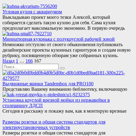
Угловая кухня с аквариумом
Выкладываю проект моего тезки Алексей, который
собирается сделать такую кухню для себя. Сама кухня
предполагает максимальную экономию. В первую очередь
Миниатюрная кухонька с полукруглой рабочей зоной
Немножко отступлю от своего обыкновения публиковать
дизайнерские проекты кухонных гарнитуров и создам новую
рубрику, посвященную обзорам уже собранных кухонь.
Пагинация
Назад
1
…
166
167
записей
Search
for:
Выдвижные ящики Tandembox для PRO100
Представляю Вашему вниманию библиотеку, включающую
Установка круглой врезной мойки из нержавейки в
столешницу ЛДСП
Сегодня я расскажу и покажу вам, как я монтирую врезные
Размеры розетки и общая система стандартов для
электроустановочных устройств
Размеры розетки и общая система стандартов для