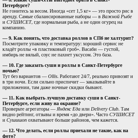
Петербурге?
Не гонитесь за весом. Иногда «сет 1,5 кг» — это просто рис в
аренду. Самые сбалансированные наборы — в
Важной Рыбе
и
СУШИСЕТ
, где нормальная рыба, а не один огурец на
компанию.
— 9. Как понять, что доставка роллов в СПб не халтурит?
Посмотрите упаковку и температуру: хороший сервис не
кладёт роллы «в пластиковый гроб». Васаби — густой,
имбирь не вялый, соус не пахнет уксусом. Это база.
— 10. Где заказать суши и роллы в Санкт-Петербурге
ночью?
Тут без вариантов —
Ollis
. Работают 24/7, реально привозят и
в три ночи. Если сильно приспичит — заказывайте в
приложении, там даже ночные скидки бывают.
— 11. Как выбрать лучшую доставку суши в Санкт-
Петербурге, если живу на окраине?
Проверьте агрегаторы —
Яндекс Еда
или
Delivery Club
. Там
видно рейтинг, отзывы и время «до двери». Часто
СУШИСЕТ
и
Сушишоп
охватывают больше районов, чем кажется.
— 12. Что делать, если роллы приехали не такие, как на
фото?