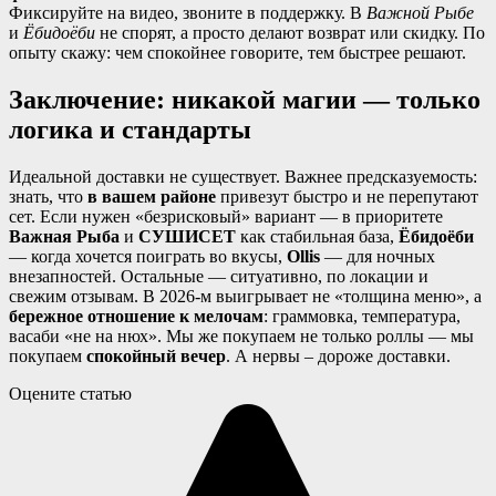
Фиксируйте на видео, звоните в поддержку. В
Важной Рыбе
и
Ёбидоёби
не спорят, а просто делают возврат или скидку. По
опыту скажу: чем спокойнее говорите, тем быстрее решают.
Заключение: никакой магии — только
логика и стандарты
Идеальной доставки не существует. Важнее предсказуемость:
знать, что
в вашем районе
привезут быстро и не перепутают
сет. Если нужен «безрисковый» вариант — в приоритете
Важная Рыба
и
СУШИСЕТ
как стабильная база,
Ёбидоёби
— когда хочется поиграть во вкусы,
Ollis
— для ночных
внезапностей. Остальные — ситуативно, по локации и
свежим отзывам. В 2026-м выигрывает не «толщина меню», а
бережное отношение к мелочам
: граммовка, температура,
васаби «не на нюх». Мы же покупаем не только роллы — мы
покупаем
спокойный вечер
. А нервы – дороже доставки.
Оцените статью