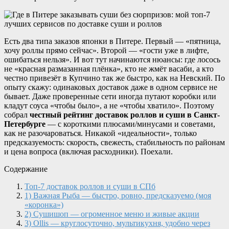
Есть два типа заказов японки в Питере. Первый — «пятница,
хочу роллы прямо сейчас». Второй — «гости уже в лифте,
ошибаться нельзя». И вот тут начинаются нюансы: где лосось
не «красная размазанная плёнка», кто не жмёт васаби, а кто
честно привезёт в Купчино так же быстро, как на Невский. По
опыту скажу: одинаковых доставок даже в одном сервисе не
бывает. Даже проверенные сети иногда путают коробки или
кладут соуса «чтобы было», а не «чтобы хватило». Поэтому
собрал
честный рейтинг доставок роллов и суши в Санкт-
Петербурге
— с короткими плюсами/минусами и советами,
как не разочароваться. Никакой «идеальности», только
предсказуемость: скорость, свежесть, стабильность по районам
и цена вопроса (включая расходники). Поехали.
Содержание
Топ-7 доставок роллов и суши в СПб
1) Важная Рыба — быстро, ровно, предсказуемо (моя
«коронка»)
2) Сушишоп — огроменное меню и живые акции
3) Ollis — круглосуточно, мультикухня, удобно через