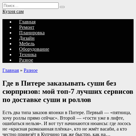
Перейти
Search
к
for:
Кухня сам
содержанию
Главная
Ремонт
Планировка
Дизайн
Мебель
Оборудование
Техника
Разное
Главная
»
Разное
Где в Питере заказывать суши без
сюрпризов: мой топ-7 лучших сервисов
по доставке суши и роллов
Есть два типа заказов японки в Питере. Первый — «пятница,
хочу роллы прямо сейчас». Второй — «гости уже в лифте,
ошибаться нельзя». И вот тут начинаются нюансы: где лосось
не «красная размазанная плёнка», кто не жмёт васаби, а кто
честно привезёт в Купчино так же быстро, как на…