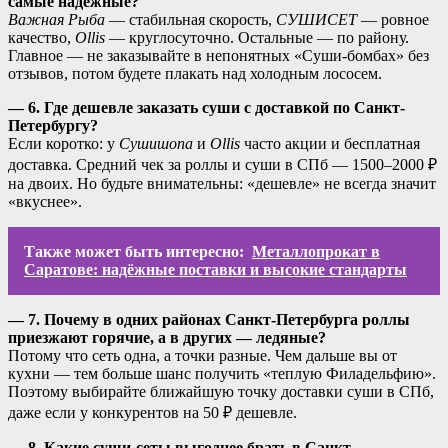
самые надёжные?
Важная Рыба
— стабильная скорость,
СУШИСЕТ
— ровное
качество,
Ollis
— круглосуточно. Остальные — по району.
Главное — не заказывайте в непонятных «Суши-бомбах» без
отзывов, потом будете плакать над холодным лососем.
— 6. Где дешевле заказать суши с доставкой по Санкт-
Петербургу?
Если коротко: у
Сушишопа
и
Ollis
часто акции и бесплатная
доставка. Средний чек за роллы и суши в СПб — 1500–2000 ₽
на двоих. Но будьте внимательны: «дешевле» не всегда значит
«вкуснее».
Также может быть интересно:
Металлопрокат в
Саратове: надёжные поставки и высокие стандарты
— 7. Почему в одних районах Санкт-Петербурга роллы
приезжают горячие, а в других — ледяные?
Потому что сеть одна, а точки разные. Чем дальше вы от
кухни — тем больше шанс получить «теплую Филадельфию».
Поэтому выбирайте ближайшую точку доставки суши в СПб,
даже если у конкурентов на 50 ₽ дешевле.
— 8. Какие суши-сеты выгоднее брать в Санкт-