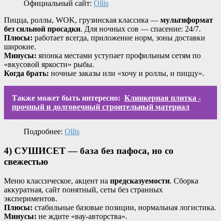
Официальный сайт:
Ollis
Пицца, роллы, WOK, грузинская классика —
мультиформат
без сильной просадки
. Для ночных сов — спасение: 24/7.
Плюсы:
работает всегда, приложение норм, зоны доставки
широкие.
Минусы:
японка местами уступает профильным сетям по
«вкусовой яркости» рыбы.
Когда брать:
ночные заказы или «хочу и роллы, и пиццу».
Также может быть интересно:
Клинкерная плитка -
прочный и долговечный строительный материал
Подробнее:
Ollis
4) СУШИСЕТ — база без пафоса, но со
свежестью
Меню классическое, акцент на
предсказуемости
. Сборка
аккуратная, сайт понятный, сеты без странных
экспериментов.
Плюсы:
стабильные базовые позиции, нормальная логистика.
Минусы:
не ждите «вау-авторства».