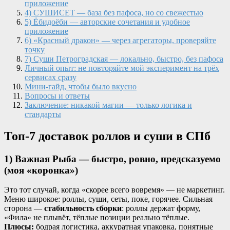
приложение
4) СУШИСЕТ — база без пафоса, но со свежестью
5) Ёбидоёби — авторские сочетания и удобное
приложение
6) «Красный дракон» — через агрегаторы, проверяйте
точку
7) Суши Петроградская — локально, быстро, без пафоса
Личный опыт: не повторяйте мой эксперимент на трёх
сервисах сразу
Мини-гайд, чтобы было вкусно
Вопросы и ответы
Заключение: никакой магии — только логика и
стандарты
Топ-7 доставок роллов и суши в СПб
1) Важная Рыба — быстро, ровно, предсказуемо
(моя «коронка»)
Это тот случай, когда «скорее всего вовремя» — не маркетинг.
Меню широкое: роллы, суши, сеты, поке, горячее. Сильная
сторона —
стабильность сборки
: роллы держат форму,
«Фила» не плывёт, тёплые позиции реально тёплые.
Плюсы:
бодрая логистика, аккуратная упаковка, понятные