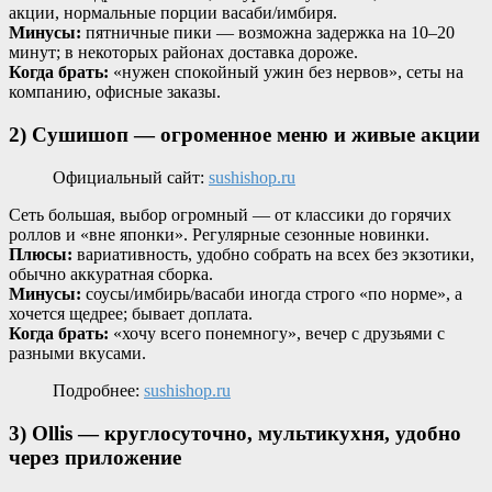
акции, нормальные порции васаби/имбиря.
Минусы:
пятничные пики — возможна задержка на 10–20
минут; в некоторых районах доставка дороже.
Когда брать:
«нужен спокойный ужин без нервов», сеты на
компанию, офисные заказы.
2) Сушишоп — огроменное меню и живые акции
Официальный сайт:
sushishop.ru
Сеть большая, выбор огромный — от классики до горячих
роллов и «вне японки». Регулярные сезонные новинки.
Плюсы:
вариативность, удобно собрать на всех без экзотики,
обычно аккуратная сборка.
Минусы:
соусы/имбирь/васаби иногда строго «по норме», а
хочется щедрее; бывает доплата.
Когда брать:
«хочу всего понемногу», вечер с друзьями с
разными вкусами.
Подробнее:
sushishop.ru
3) Ollis — круглосуточно, мультикухня, удобно
через приложение