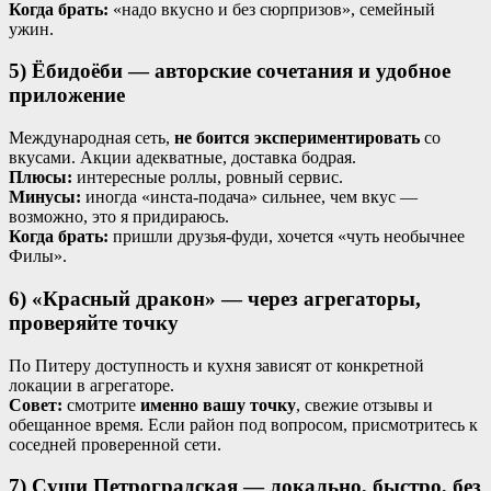
Когда брать:
«надо вкусно и без сюрпризов», семейный
ужин.
5) Ёбидоёби — авторские сочетания и удобное
приложение
Международная сеть,
не боится экспериментировать
со
вкусами. Акции адекватные, доставка бодрая.
Плюсы:
интересные роллы, ровный сервис.
Минусы:
иногда «инста-подача» сильнее, чем вкус —
возможно, это я придираюсь.
Когда брать:
пришли друзья-фуди, хочется «чуть необычнее
Филы».
6) «Красный дракон» — через агрегаторы,
проверяйте точку
По Питеру доступность и кухня зависят от конкретной
локации в агрегаторе.
Совет:
смотрите
именно вашу точку
, свежие отзывы и
обещанное время. Если район под вопросом, присмотритесь к
соседней проверенной сети.
7) Суши Петроградская — локально, быстро, без