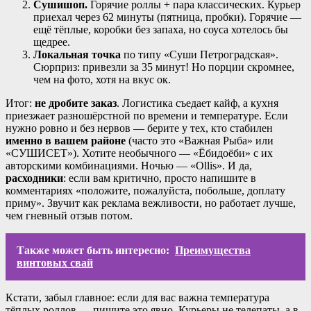
Сушишоп.
Горячие роллы + пара классических. Курьер
приехал через 62 минуты (пятница, пробки). Горячие —
ещё тёплые, коробки без запаха, но соуса хотелось бы
щедрее.
Локальная точка
по типу «Суши Петроградская».
Сюрприз: привезли за 35 минут! Но порции скромнее,
чем на фото, хотя на вкус ок.
Итог:
не дробите заказ
. Логистика съедает кайф, а кухня
приезжает разношёрстной по времени и температуре. Если
нужно ровно и без нервов — берите у тех, кто стабилен
именно в вашем районе
(часто это «Важная Рыба» или
«СУШИСЕТ»). Хотите необычного — «Ёбидоёби» с их
авторскими комбинациями. Ночью — «Ollis». И да,
расходники
: если вам критично, просто напишите в
комментариях «положите, пожалуйста, побольше, доплату
приму». Звучит как реклама вежливости, но работает лучше,
чем гневный отзыв потом.
Также может быть интересно:
Преимущества
винтовых свай
Кстати, забыл главное: если для вас важна температура
тёплых роллов — пишите это явно. Курьеры не телепаты, а в