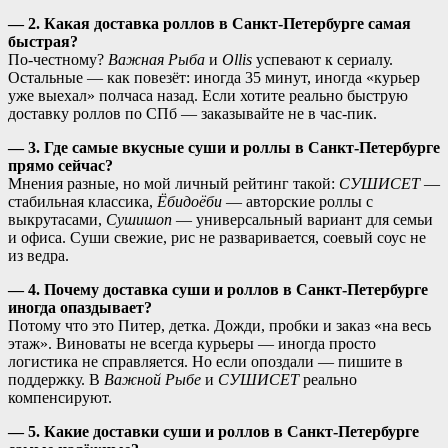
— 2. Какая доставка роллов в Санкт-Петербурге самая
быстрая?
По-честному?
Важная Рыба
и
Ollis
успевают к сериалу.
Остальные — как повезёт: иногда 35 минут, иногда «курьер
уже выехал» полчаса назад. Если хотите реально быструю
доставку роллов по СПб — заказывайте не в час-пик.
— 3. Где самые вкусные суши и роллы в Санкт-Петербурге
прямо сейчас?
Мнения разные, но мой личный рейтинг такой:
СУШИСЕТ
—
стабильная классика,
Ёбидоёби
— авторские роллы с
выкрутасами,
Сушишоп
— универсальный вариант для семьи
и офиса. Суши свежие, рис не разваривается, соевый соус не
из ведра.
— 4. Почему доставка суши и роллов в Санкт-Петербурге
иногда опаздывает?
Потому что это Питер, детка. Дожди, пробки и заказ «на весь
этаж». Виноваты не всегда курьеры — иногда просто
логистика не справляется. Но если опоздали — пишите в
поддержку. В
Важной Рыбе
и
СУШИСЕТ
реально
компенсируют.
— 5. Какие доставки суши и роллов в Санкт-Петербурге