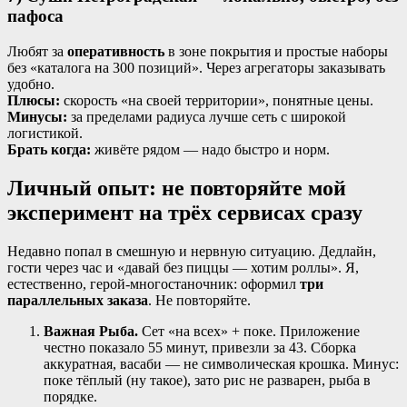
пафоса
Любят за
оперативность
в зоне покрытия и простые наборы
без «каталога на 300 позиций». Через агрегаторы заказывать
удобно.
Плюсы:
скорость «на своей территории», понятные цены.
Минусы:
за пределами радиуса лучше сеть с широкой
логистикой.
Брать когда:
живёте рядом — надо быстро и норм.
Личный опыт: не повторяйте мой
эксперимент на трёх сервисах сразу
Недавно попал в смешную и нервную ситуацию. Дедлайн,
гости через час и «давай без пиццы — хотим роллы». Я,
естественно, герой-многостаночник: оформил
три
параллельных заказа
. Не повторяйте.
Важная Рыба.
Сет «на всех» + поке. Приложение
честно показало 55 минут, привезли за 43. Сборка
аккуратная, васаби — не символическая крошка. Минус:
поке тёплый (ну такое), зато рис не разварен, рыба в
порядке.