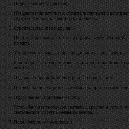
Подготовка места для бани.
Прежде чем приступить к строительству, нужно выровнять
служить основой для бани из пеноблоков.
Строительство стен и крыши.
На этом этапе начинается само строительство. Используя
проекта.
Устройство мансарды и другие дополнительные работы.
Если в проекте предусмотрена мансарда, то необходимо 
объектов.
Отделка и обустройство внутреннего пространства.
После основного строительства можно приступать к отдел
Оформление и приятные мелочи.
Чтобы баня из пеноблоков выглядела красиво и уютно, 
светильники и другие элементы декора.
Подключение коммуникаций.