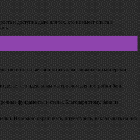
оста и доступна даже для тех, кто не имеет опыта в
ань.
тельство и позволяет воплотить даже сложные дизайнерские
о делает его идеальным материалом для постройки бань.
рочные фундаменты и стены. Благодаря этому, баня из
тделки. Их можно окрашивать, штукатурить, накладывать на них