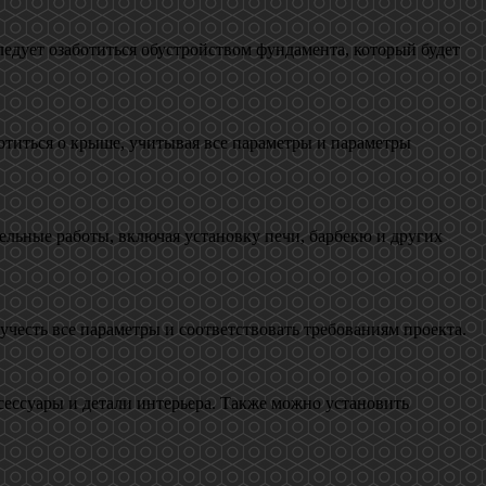
ледует озаботиться обустройством фундамента, который будет
ботиться о крыше, учитывая все параметры и параметры
ельные работы, включая установку печи, барбекю и других
учесть все параметры и соответствовать требованиям проекта.
ессуары и детали интерьера. Также можно установить