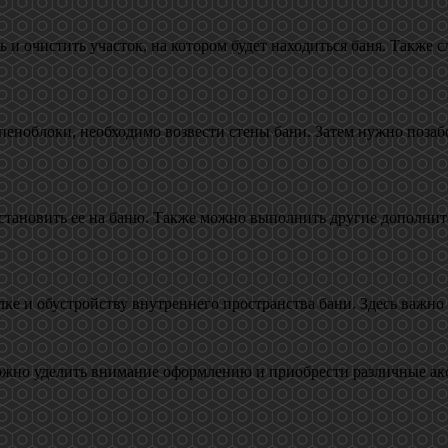
 и очистить участок, на котором будет находиться баня. Также с
 пеноблоки, необходимо возвести стены бани. Затем нужно поза
установить ее на баню. Также можно выполнить другие дополнит
ке и обустройству внутреннего пространства бани. Здесь важно 
можно уделить внимание оформлению и приобрести различные акс