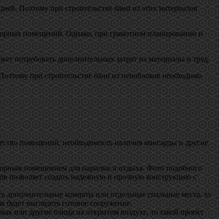
цией. Поэтому при строительстве бани из этих материалов
сторных помещений. Однако, при грамотном планировании и
ожет потребовать дополнительных затрат на материалы и труд.
 Поэтому при строительстве бани из пеноблоков необходимо
ичество помещений, необходимость наличия мансарды и другие
торным помещением для парилки и отдыха. Фото подобного
оков позволяет создать надежную и прочную конструкцию с
ить дополнительные комнаты или отдельные спальные места, то
к будет выглядеть готовое сооружение.
лык или другие блюда на открытом воздухе, то такой проект