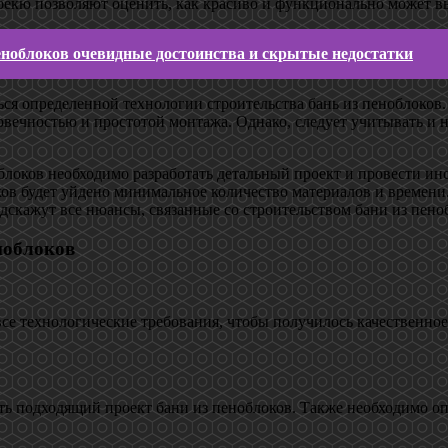
рбекю позволяют оценить, как красиво и функционально может в
еноблоков очевидные достоинства и скрытые недостатки
ься определенной технологии строительства бань из пеноблоков
ечностью и простотой монтажа. Однако, следует учитывать и не
блоков необходимо разработать детальный проект и провести ин
ов будет уйдено минимальное количество материалов и времени. 
дскажут все нюансы, связанные со строительством бани из пено
ноблоков
се технологические требования, чтобы получилось качественное
ть подходящий проект бани из пеноблоков. Также необходимо опр