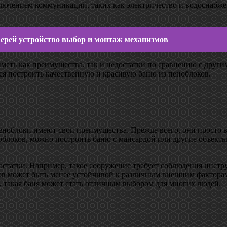
ключением коммуникаций, таких как электричество и водоснабжен
ерей устройство выбор и монтаж механизмов
меть как преимущества, так и недостатки по сравнению с други
я построить качественную и красивую баню из пеноблоков.
пеноблоки имеют свои преимущества. Прежде всего, они просто 
облоков, можно построить баню с мансардой или другие объекты,
достатки. Например, такое сооружение требует соблюдения инстр
ков может быть менее устойчивой к различным внешним факторам
, такая баня может стать отличным выбором для многих людей.