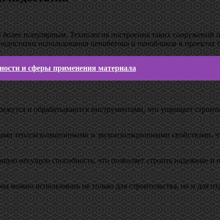
е более популярным. Технология построения таких сооружений пр
недостатки использования пенобетона и пеноблоков в проектах б
ности и сферы применения материала
ко режутся и обрабатываются инструментами, что упрощает строи
ными теплоизоляционными и звукоизоляционными свойствами, чт
ошую несущую способность, что позволяет строить надежные и п
она можно использовать не только для строительства, но и для о