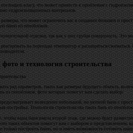
поглощать влагу, что может привести к проблемам с гидроизоля
ению гидроизоляционных материалов.
 размеры, что может ограничить вас в создании больших и про
ую баню из пеноблоков.
полнительной отделки, так как у них грубая поверхность. Это м
 реагировать на перепады температур и расширяться/сжиматься.
оизводителя.
 фото и технология строительства
вать ряд параметров, таких как размеры будущего объекта, кол
ь из пеноблоков, фото которых помогут вам сделать выбор:
предусматривает возведение небольшой, но уютной бани с прос
овая постройка. Технология строительства таких бань из пенобл
, чтобы ваша баня имела второй этаж, где можно будет размест
ото таких объектов помогут вам с выбором и представлением, ка
е только построить баню, но и иметь возможность готовить шаш