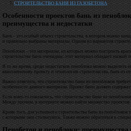
СТРОИТЕЛЬСТВО БАНИ ИЗ ГАЗОБЕТОНА
Особенности проектов бань из пеноблок
преимущества и недостатки
Баня – это особый объект строительства, в котором можно нах
и правильно выбраны материалы. Одним из вариантов строител
Пеноблоки – это материалы, из которых можно построить крас
строительстве бани очевидны: этот материал обладает низкой 
В то же время, среди недостатков пеноблока можно выделить 
выполненному проекту и технологии строительства, баня из 
Важно отметить, что строительство бани из пеноблоков требу
особенности данного материала. Проект бани должен содержат
Если кому-то показалось, что строительство бани из пеноблоко
Между прочим, в интернете можно найти множество проектов б
Кроме того, для успешного строительства бани из пеноблоков п
с которыми они столкнулись. Также можно обратиться к специа
Пенобетон и пеноблоки: преимущества 