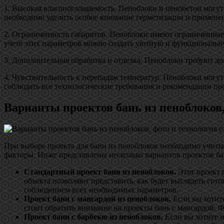
1. Высокая влагопоглощаемость. Пеноблоки и пенобетон могут 
необходимо уделить особое внимание герметизации и примен
2. Ограниченность габаритов. Пеноблоки имеют ограниченные
учете этих параметров можно создать уютную и функциональн
3. Дополнительная обработка и отделка. Пеноблоки требуют до
4. Чувствительность к перепадам температур. Пеноблоки могут
соблюдать все технологические требования и рекомендации пр
Варианты проектов бань из пеноблоков,
При выборе проекта для бани из пеноблоков необходимо учиты
факторы. Ниже представлены несколько вариантов проектов бан
Стандартный проект бани из пеноблоков.
Этот проект 
объекта позволяют представить, как будет выглядеть гот
соблюдением всех необходимых параметров.
Проект бани с мансардой из пеноблоков.
Если вы хотите
стоит обратить внимание на проекты бань с мансардой. Ф
Проект бани с барбекю из пеноблоков.
Если вы хотите н