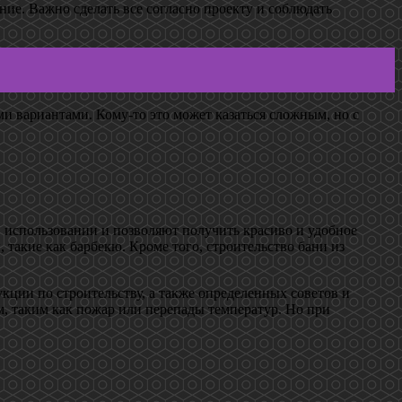
ие. Важно сделать все согласно проекту и соблюдать
ми вариантами. Кому-то это может казаться сложным, но с
в использовании и позволяют получить красиво и удобное
 такие как барбекю. Кроме того, строительство бани из
укции по строительству, а также определенных советов и
, таким как пожар или перепады температур. Но при