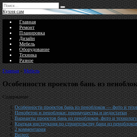
Перейти
Search
к
for:
Кухня сам
содержанию
Главная
Ремонт
Планировка
Дизайн
Мебель
Оборудование
Техника
Разное
Главная
»
Мебель
Особенности проектов бань из пеноблок
Содержание
Особенности проектов бань из пеноблоков — фото и техн
Пенобетон и пеноблоки: преимущества и недостатки
Варианты проектов бань из пеноблоков, фото и технологи
Краткая инструкция по строительству бани из пеноблоко
2 комментария
Видео: