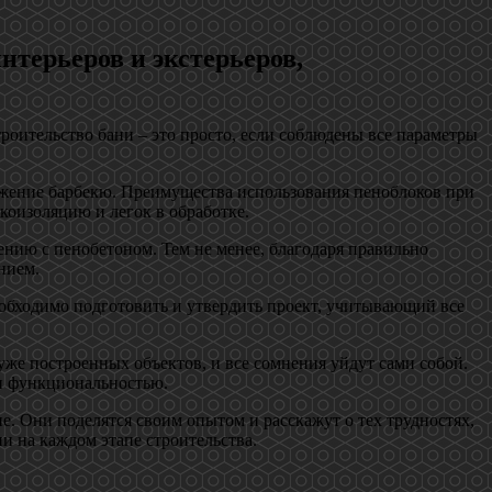
нтерьеров и экстерьеров,
троительство бани – это просто, если соблюдены все параметры
ружение барбекю. Преимущества использования пеноблоков при
коизоляцию и легок в обработке.
нию с пенобетоном. Тем не менее, благодаря правильно
нием.
еобходимо подготовить и утвердить проект, учитывающий все
 уже построенных объектов, и все сомнения уйдут сами собой.
 и функциональностью.
е. Они поделятся своим опытом и расскажут о тех трудностях,
и на каждом этапе строительства.