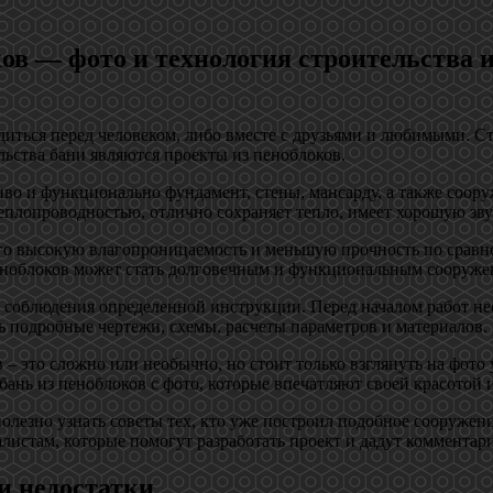
ов — фото и технология строительства и
одиться перед человеком, либо вместе с друзьями и любимыми. С
ьства бани являются проекты из пеноблоков.
иво и функционально фундамент, стены, мансарду, а также соо
теплопроводностью, отлично сохраняет тепло, имеет хорошую зву
его высокую влагопроницаемость и меньшую прочность по сравне
пеноблоков может стать долговечным и функциональным сооруже
ет соблюдения определенной инструкции. Перед началом работ н
ь подробные чертежи, схемы, расчеты параметров и материалов.
в – это сложно или необычно, но стоит только взглянуть на фото
ань из пеноблоков с фото, которые впечатляют своей красотой
олезно узнать советы тех, кто уже построил подобное сооружени
листам, которые помогут разработать проект и дадут комментари
и недостатки