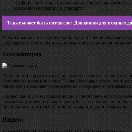
На финальном этапе строительства следует заняться под
необходимые правила и стандарты.
Также может быть интересно:
Доводчики для входных дв
Важно помнить, что строительство бани из пеноблоков может и
соблюдением технологии и советами профессионалов, получитс
2 комментария
В сравнении с другими материалами для строительства бани, 
сооружение в краткие сроки. Также, благодаря технологии пен
пеноблоков позволяет сэкономить на материалах и фундаменте.
Однако, как и у любых материалов, у пеноблоков есть свои не
рекомендаций. Необходимо также учесть, что баня из пенобло
правильном строительстве и использовании данного материала
Видео: