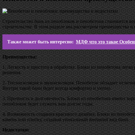
Строительство бань из пеноблоков и пенобетона становится вс
строительстве. В этом разделе мы рассмотрим преимущества и 
Также может быть интересно:
МДФ что это такое Особен
Преимущества:
1. Легкость и простота в обработке. Блоки из пенобетона лег
решения.
2. Теплоизоляция и звукоизоляция. Пенобетон обладает отлич
Внутри такой бани будет всегда комфортно и уютно.
3. Прочность и долговечность. Блоки из пенобетона имеют хор
пеноблоков будет служить вам долгие годы.
4. Возможность создания красивого дизайна. Блоки из пенобет
камень или плитку, создавая уникальный внешний вид бани.
Недостатки: