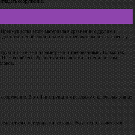
ыглядеть сооружение.
. Преимущества этого материала в сравнении с другими
достатки пеноблоков, такие как требовательность к качеству
струкции со всеми параметрами и требованиями. Только так
Не стесняйтесь обращаться за советами к специалистам,
блоков.
 сооружение. В этой инструкции я расскажу о ключевых этапах
еделиться с материалами, которые будут использоваться в