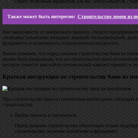
станет отличным вариантом для вас. Фото объектов с ба
Также может быть интересно:
Строительство домов из п
Вне зависимости от выбранного проекта, следует придерживат
очевидны: пеноблоки обладают хорошей теплоизоляцией, долгов
фундамента и возможность возникновения конденсата.
Важно помнить, что перед началом строительства бани из пено
можно быть уверенным, что на строительство бани из пеноблок
которые помогут вам найти оптимальный вариант проекта и по
Краткая инструкция по строительству бани из пе
При строительстве бани из пеноблоков необходимо соблюдать в
строительства.
Выбор проекта и материалов.
Перед началом строительства обязательно нужно подобра
строительстве, включая пеноблоки и фундамент.