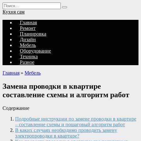
Перейти
Search
к
for:
Кухня сам
содержанию
Главная
Ремонт
Планировка
Дизайн
Мебель
Оборудование
Техника
Разное
Главная
»
Мебель
Замена проводки в квартире
составление схемы и алгоритм работ
Содержание
Подробные инструкции по замене проводки в квартире
– составление схемы и пошаговый алгоритм работ
В каких случаях необходимо проводить замену
электропроводки в квартире?