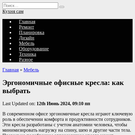
Перейти
Search
к
for:
Кухня сам
содержанию
Главная
Ремонт
Планировка
Дизайн
Мебель
Оборудование
Техника
Разное
Главная
»
Мебель
Эргономичные офисные кресла: как
выбрать
Last Updated on:
12th Июнь 2024, 09:10 пп
В современном офисе эргономичные кресла играют ключевую
роль в обеспечении комфорта и продуктивности сотрудников.
Эти кресла разработаны с учетом анатомии человека, чтобы
минимизировать нагрузку на спину, шею и другие части тела.