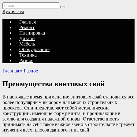
Перейти
Search
к
for:
Кухня сам
содержанию
Главная
Ремонт
Планировка
Дизайн
Мебель
Оборудование
Техника
Разное
Главная
»
Разное
Преимущества винтовых свай
В настоящее время применение винтовых свай становится все
более популярным выбором для многих строительных
проектов. Они представляют собой металлические
конструкции, имеющие форму винта, и проникающие в
землю для создания надежной опоры. Ответственность
принимать на себя такое важное звено в строительстве требует
изучения всех плюсов данного типа свай.