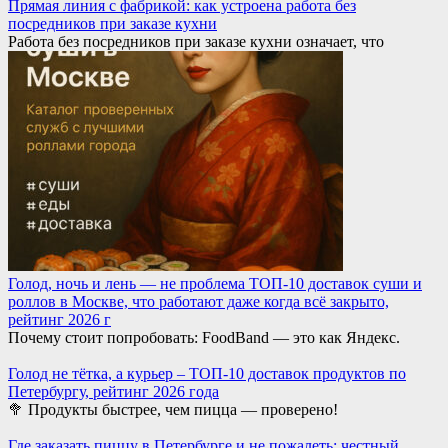
Прямая линия с фабрикой: как устроена работа без
посредников при заказе кухни
Работа без посредников при заказе кухни означает, что
Голод, ночь и лень — не проблема ТОП-10 доставок суши и
роллов в Москве, что работают даже когда всё закрыто,
рейтинг 2026 г
Почему стоит попробовать: FoodBand — это как Яндекс.
Голод не тётка, а курьер – ТОП-10 доставок продуктов по
Петербургу, рейтинг 2026 года
🥦 Продукты быстрее, чем пицца — проверено!
Где заказать пиццу в Петербурге и не пожалеть: честный