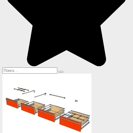
Search
for: