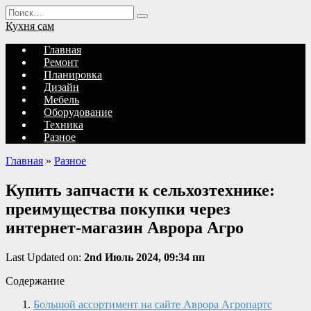
Перейти
Search
к
for:
Кухня сам
содержанию
Главная
Ремонт
Планировка
Дизайн
Мебель
Оборудование
Техника
Разное
Главная
»
Разное
Купить запчасти к сельхозтехнике:
преимущества покупки через
интернет-магазин Аврора Агро
Last Updated on:
2nd Июль 2024, 09:34 пп
Содержание
Большой ассортимент на сайте Аврора Агропартс