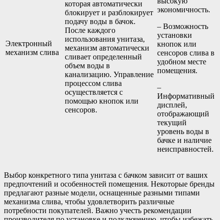
высокую
которая автоматически
экономичность.
блокирует и разблокирует
подачу воды в бачок.
– Возможность
После каждого
установки
использования унитаза,
Электронный
кнопок или
механизм автоматически
механизм слива
сенсоров слива в
сливает определенный
удобном месте
объем воды в
помещения.
канализацию. Управление
процессом слива
–
осуществляется с
Информативный
помощью кнопок или
дисплей,
сенсоров.
отображающий
текущий
уровень воды в
бачке и наличие
неисправностей.
Выбор конкретного типа унитаза с бачком зависит от ваших
предпочтений и особенностей помещения. Некоторые бренды
предлагают разные модели, оснащенные разными типами
механизма слива, чтобы удовлетворить различные
потребности покупателей. Важно учесть рекомендации
производителя по установке и подключению, чтобы избежать