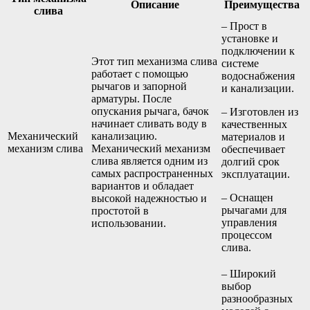
Описание
Преимущества
слива
– Прост в
установке и
подключении к
Этот тип механизма слива
системе
работает с помощью
водоснабжения
рычагов и запорной
и канализации.
арматуры. После
опускания рычага, бачок
– Изготовлен из
начинает сливать воду в
качественных
Механический
канализацию.
материалов и
механизм слива
Механический механизм
обеспечивает
слива является одним из
долгий срок
самых распространенных
эксплуатации.
вариантов и обладает
– Оснащен
высокой надежностью и
рычагами для
простотой в
управления
использовании.
процессом
слива.
– Широкий
выбор
разнообразных