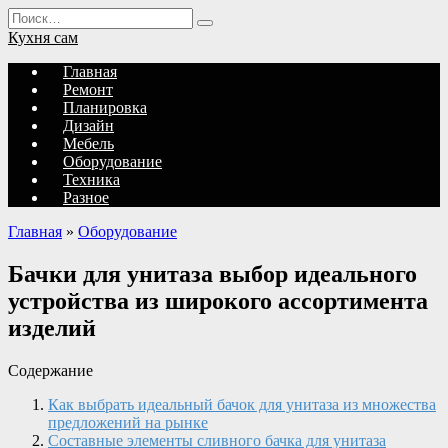
Перейти
Search
к
for:
Кухня сам
содержанию
Главная
Ремонт
Планировка
Дизайн
Мебель
Оборудование
Техника
Разное
Главная
»
Оборудование
Бачки для унитаза выбор идеального
устройства из широкого ассортимента
изделий
Содержание
Как выбрать идеальный бачок для унитаза из множества
предложений на рынке
Составные элементы сливного бачка для унитаза