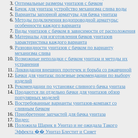
Оптимальные размеры унитазов с бачком
Бачок для унитаза устройство механизма слива воды
Варианты запорной арматуры для бачка унитаза
Методы подключения водопроводной арматуры:
особенности каждого варианта
Виды унитазов с бачком в зависимости от расположения
Материалы для изготовления бачков унитазов
характеристика каждого варианта
Разновидности унитазов с бачком по варианту
механизма слива
Возможные неполадки с бачком унитаза и методы их
устранения
Ликвидация внешних протечек и борьба со ржавчиной
Бачки для унитаза: полезные рекомендации по выбору
изделий
Рекомендации по установке сливного бачка унитаза
Продаются ли отдельно бачки для унитазов обзор
популярных моделей
Востребованные варианты унитазов-компакт со
сливным бачком
Приобретение запчастей для бачка унитаза
Видео:
Положила Шарик в Унитаз и не ожидала Такого
Эффекта �� Унитаз Блестит и Сияет