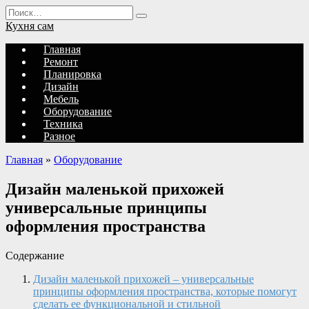
Перейти
Search
к
for:
Кухня сам
содержанию
Главная
Ремонт
Планировка
Дизайн
Мебель
Оборудование
Техника
Разное
Главная
»
Оборудование
Дизайн маленькой прихожей
универсальные принципы
оформления пространства
Содержание
Дизайн маленькой прихожей – универсальные
принципы оформления пространства, которые помогут
сделать ее функциональной и стильной