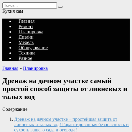
Перейти
Search
к
for:
Кухня сам
содержанию
Главная
Ремонт
Планировка
Дизайн
Мебель
Оборудование
Техника
Разное
Главная
»
Планировка
Дренаж на дачном участке самый
простой способ защиты от ливневых и
талых вод
Содержание
Дренаж на дачном участке – простейшая защита от
ливневых и талых вод! Гарантированная безопасность и
сухость вашего сада и огорода!