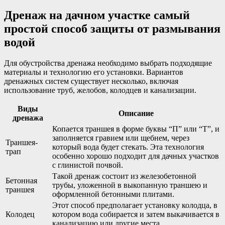
Дренаж на дачном участке самый
простой способ защиты от размывания
водой
Для обустройства дренажа необходимо выбрать подходящие
материалы и технологию его установки. Вариантов
дренажных систем существует несколько, включая
использование труб, желобов, колодцев и канализации.
Виды
Описание
дренажа
Копается траншея в форме буквы “П” или “Т”, и
заполняется гравием или щебнем, через
Траншея-
который вода будет стекать. Эта технология
трап
особенно хорошо подходит для дачных участков
с глинистой почвой.
Такой дренаж состоит из железобетонной
Бетонная
трубы, уложенной в выкопанную траншею и
траншея
оформленной бетонными плитами.
Этот способ предполагает установку колодца, в
Колодец
котором вода собирается и затем выкачивается в
канализацию или другие места.