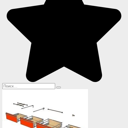
Search
for: