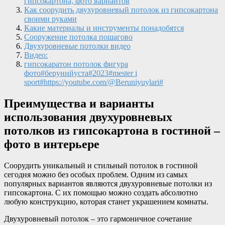
гипсокартона, фото вариантов
Как соорудить двухуровневый потолок из гипсокартона
своими руками
Какие материалы и инструменты понадобятся
Сооружение потолка пошагово
Двухуровневые потолки видео
Видео:
гипсокaратон потолок фигура
фото#берунийуста#2023#mester i
sport#https://youtube.com/@Beruniyuylari#
Преимущества и варианты
использования двухуровневых
потолков из гипсокартона в гостиной –
фото в интерьере
Соорудить уникальный и стильный потолок в гостиной
сегодня можно без особых проблем. Одним из самых
популярных вариантов являются двухуровневые потолки из
гипсокартона. С их помощью можно создать абсолютно
любую конструкцию, которая станет украшением комнаты.
Двухуровневый потолок – это гармоничное сочетание