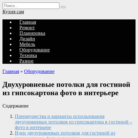
Перейти
Search
к
for:
Кухня сам
содержанию
Главная
Ремонт
Планировка
Дизайн
Мебель
Оборудование
Техника
Разное
Главная
»
Оборудование
Двухуровневые потолки для гостиной
из гипсокартона фото в интерьере
Содержание
Преимущества и варианты использования
двухуровневых потолков из гипсокартона в гостиной –
фото в интерьере
Идеи двухуровневых потолков для гостиной из