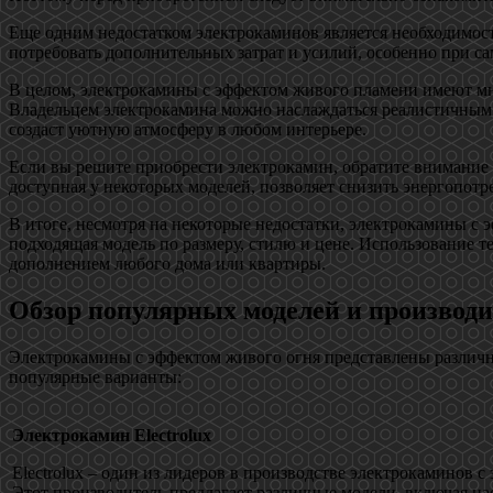
Еще одним недостатком электрокаминов является необходимост
потребовать дополнительных затрат и усилий, особенно при са
В целом, электрокамины с эффектом живого пламени имеют мно
Владельцем электрокамина можно наслаждаться реалистичным 
создаст уютную атмосферу в любом интерьере.
Если вы решите приобрести электрокамин, обратите внимание 
доступная у некоторых моделей, позволяет снизить энергопотре
В итоге, несмотря на некоторые недостатки, электрокамины с
подходящая модель по размеру, стилю и цене. Использование 
дополнением любого дома или квартиры.
Обзор популярных моделей и производи
Электрокамины с эффектом живого огня представлены различ
популярные варианты:
Электрокамин Electrolux
Electrolux – один из лидеров в производстве электрокаминов с
Этот производитель предлагает различные модели, включая н