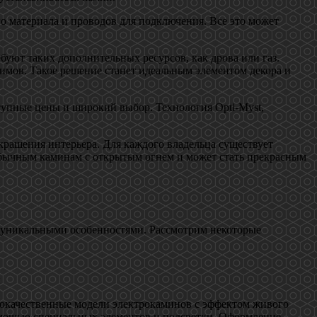
о материала и проводов для подключения. Все это может
уют таких дополнительных ресурсов, как дрова или газ.
имов. Такое решение станет идеальным элементом декора и
тупные цены и широкий выбор. Технология Opti-Myst,
крашения интерьера. Для каждого владельца существует
 обычным каминам с открытым огнем и может стать прекрасным
 уникальными особенностями. Рассмотрим некоторые
я
кокачественные модели электрокаминов с эффектом живого
омощью специальных элементов и подсветки. Оформление