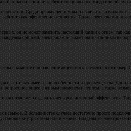
 и безопасна – они не требуют специального ухода или обслужи
 недостатки. Среди преимуществ можно выделить возможность сн
ет работать как оформление отопления. Также электрокамин позв
первых, он не может заменить настоящий камин с огнем, так как
 и моделям opti-mest, электрокамин может быть отличным выбор
феры в комнате и добавление акцентного элемента в интерьер. 
ждая из которых имеет свои особенности и преимущества. Допо
 встроенное видео с живым пламенем и теплом, а также возмож
орая позволяет создавать очень реалистичный эффект огня. Так
ых навыков. В большинстве случаев достаточно просто подключит
установке внутри стены или в мебель. Владельцем электрокамин