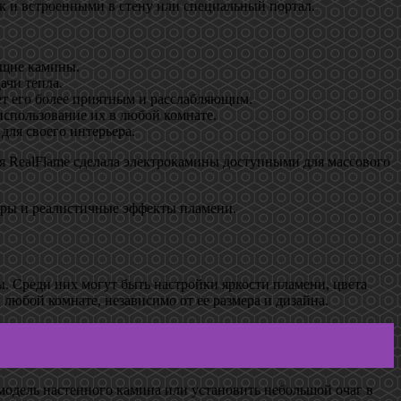
ак и встроенными в стену или специальный портал.
ящие камины.
ачи тепла.
ет его более приятным и расслабляющим.
использование их в любой комнате.
для своего интерьера.
я RealFlame сделала электрокамины доступными для массового
оры и реалистичные эффекты пламени.
. Среди них могут быть настройки яркости пламени, цвета
любой комнате, независимо от ее размера и дизайна.
 модель настенного камина или установить небольшой очаг в