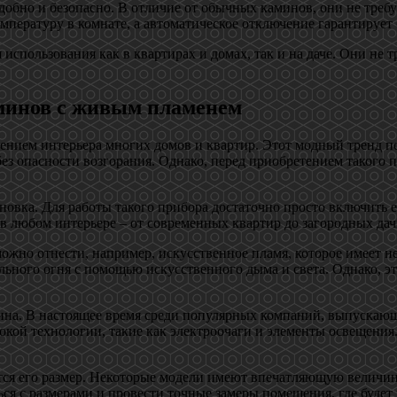
добно и безопасно. В отличие от обычных каминов, они не тре
пературу в комнате, а автоматическое отключение гарантирует 
спользования как в квартирах и домах, так и на даче. Они не т
минов с живым пламенем
нием интерьера многих домов и квартир. Этот модный тренд п
з опасности возгорания. Однако, перед приобретением такого п
новка. Для работы такого прибора достаточно просто включить е
о в любом интерьере – от современных квартир до загородных дач
можно отнести, например, искусственное пламя, которое имеет 
ьного огня с помощью искусственного дыма и света. Однако, это
ина. В настоящее время среди популярных компаний, выпускающ
ой технологии, такие как электроочаги и элементы освещения. 
я его размер. Некоторые модели имеют впечатляющую величину 
я с размерами и провести точные замеры помещения, где будет 