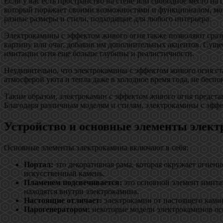
Если у вас есть пространство на стене или свободное место на
который поражает своими возможностями и функционалом, мож
разные размеры и стили, подходящие для любого интерьера.
Электрокамины с эффектом живого огня также позволяют сразу
картину или очаг, добавив им дополнительных акцентов. Сущ
имитации огня еще больше глубины и реалистичности.
Неудивительно, что электрокамины с эффектом живого огня ста
атмосферой уюта и тепла даже в холодное время года, не бесп
Таким образом, электрокамин с эффектом живого огня представл
Благодаря различным моделям и стилям, электрокамины с эффе
Устройство и основные элементы элек
Основные элементы электрокамина включают в себя:
Портал:
это декоративная рама, которая окружает огненн
искусственный камень.
Пламенем подсвечивается:
это основной элемент имита
находятся внутри электрокамина.
Настоящие отличает:
электрокамин от настоящего камина
Парогенератором:
некоторые модели электрокаминов ос