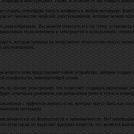
 повредить конструкцию. Также, в отличие от настоящего камин
ют создать атмосферы уюта и комфорта в любом интерьере. Благ
едлагает множество моделей электрокаминов, которые можно испо
разнообразным. Вы можете повесить его на стену, установить в
правильным подключением к электросети и использовать специал
ущего, которая приняла на вооружение технологию искусственно
го обслуживании.
 живого огня представляют собой устройство, которое создает
ной поверхности, имитирующей пламя.
ть по своему усмотрению, что позволяет создавать различные а
 будет отличным решением для добавления уюта и тепла в помещ
каминов с эффектом живого огня, которые могут быть как напо
рашением интерьера.
аключаются в их безопасности и экономичности. Нет необходимо
го огня также не выделяет вредных веществ, что является важн