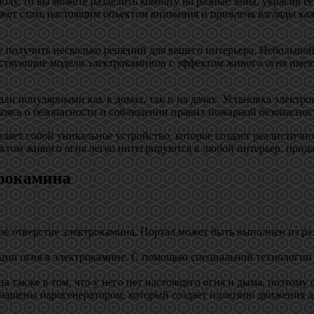
 полу, то вы можете разделить комнату на разные зоны, украсив 
ет стать настоящим объектом внимания и привлечь взгляды ка
 получить несколько решений для вашего интерьера. Небольшой
ествующие модели электрокаминов с эффектом живого огня имею
ли популярными как в домах, так и на дачах. Установка электро
окоясь о безопасности и соблюдении правил пожарной безопаснос
яет собой уникальное устройство, которое создает реалистичное
ктом живого огня легко интегрируются в любой интерьер, прида
трокамина
ое отверстие электрокамина. Портал может быть выполнен из ра
ции огня в электрокамине. С помощью специальной технологии 
 также в том, что у него нет настоящего огня и дыма, поэтому 
нащены парогенератором, который создает иллюзию движения д