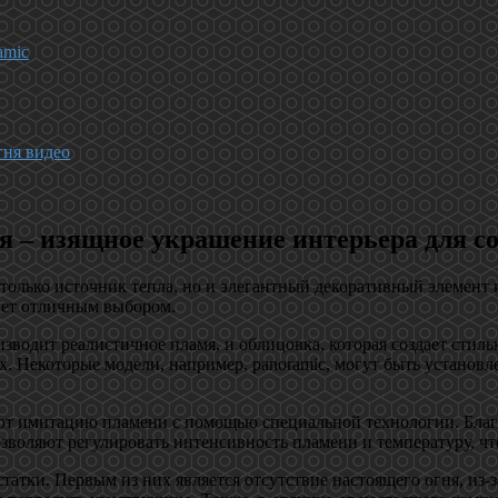
amic
гня видео
 – изящное украшение интерьера для со
только источник тепла, но и элегантный декоративный элемент 
анет отличным выбором.
зводит реалистичное пламя, и облицовка, которая создает стил
. Некоторые модели, например, panoramic, могут быть установле
 имитацию пламени с помощью специальной технологии. Благода
зволяют регулировать интенсивность пламени и температуру, чт
татки. Первым из них является отсутствие настоящего огня, из-