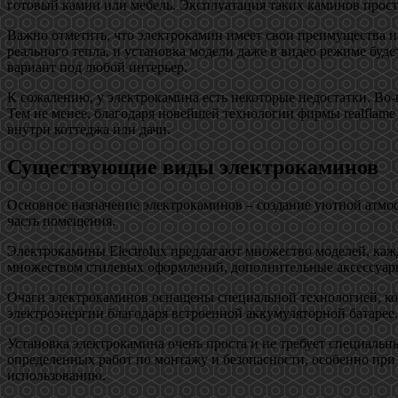
готовый камин или мебель. Эксплуатация таких каминов проста
Важно отметить, что электрокамин имеет свои преимущества и
реального тепла, и установка модели даже в видео режиме буд
вариант под любой интерьер.
К сожалению, у электрокамина есть некоторые недостатки. Во-
Тем не менее, благодаря новейшей технологии фирмы realflame
внутри коттеджа или дачи.
Существующие виды электрокаминов
Основное назначение электрокаминов – создание уютной атмос
часть помещения.
Электрокамины Electrolux предлагают множество моделей, ка
множеством стилевых оформлений, дополнительные аксессуары,
Очаги электрокаминов оснащены специальной технологией, кот
электроэнергии благодаря встроенной аккумуляторной батарее.
Установка электрокамина очень проста и не требует специальн
определенных работ по монтажу и безопасности, особенно при 
использованию.