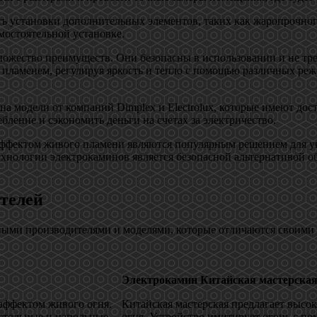
ь установки дополнительных элементов, таких как жаропрочног
мостоятельной установке.
жество преимуществ. Они безопасны в использовании и не треб
пламенем, регулируя яркость и тепло с помощью различных реж
на модели от компаний Dimplex и Electrolux, которые имеют дос
бление и сэкономить деньги на счетах за электричество.
 эффектом живого пламени являются популярным решением для у
технологии электрокаминов является безопасной альтернативой
телей
ными производителями и моделями, которые отличаются своими
Электрокамин Китайская мастерска
 эффектом живого огня.
Китайская мастерская предлагает высо
астольные и напольные
огня. Устройство имитирует огонь с п