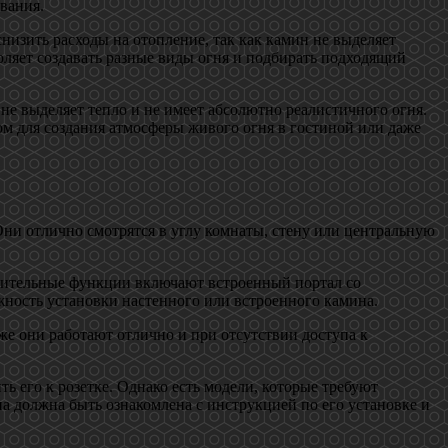
вания.
изить расходы на отопление, так как камин не выделяет
оляет создавать разные виды огня и подбирать подходящий
 не выделяет тепло и не имеет абсолютно реалистичного огня.
ом для создания атмосферы живого огня в гостиной или даже
Они отлично смотрятся в углу комнаты, стену или центральную
лнительные функции включают встроенный портал со
ность установки настенного или встроенного камина.
же они работают отлично и при отсутствии доступа к
ь его к розетке. Однако есть модели, которые требуют
а должна быть ознакомлена с инструкцией по его установке и