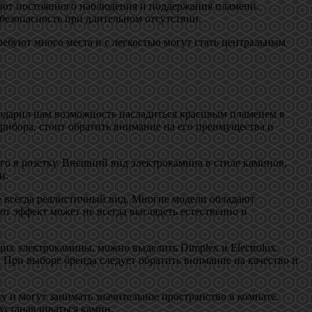
буют постоянного наблюдения и поддержания пламени.
безопасность при длительном отсутствии.
ребуют много места и с легкостью могут стать центральным
одарил нам возможность насладиться красивым пламенем в
рибора, стоит обратить внимание на его преимущества и
го в розетку. Внешний вид электрокамина в стиле каминов,
и.
не всегда реалистичный вид. Многие модели обладают
т эффект может не всегда выглядеть естественно и
их электрокамины, можно выделить Dimplex и Electrolux.
При выборе бренда следует обратить внимание на качество и
и могут занимать значительное пространство в комнате.
устанавливаться камин.