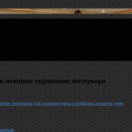
я изящное украшение интерьера
ение интерьера для создания уюта и комфорта в вашем доме
аменем