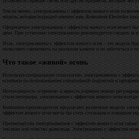
установить горящие свечи или другие предметы, которые могут
Тем не менее, электрокамины с эффектом живого огня позволя
модель, которая подходит именно вам. Компания Electrolux пр
Оформление электрокамина с эффектом живого огня может быть 
дачи. При установке электрокамина рекомендуется следить за 
Итак, электрокамины с эффектом живого огня – это модель буд
позволяют сэкономить на реальном камине и не заботиться о е
Что такое «живой» огонь
Используя специальную технологию, электрокамины с эффектом
основана на использовании специальной подсветки и прозрач
Интенсивность «горения» и яркость пламени можно регулирова
стиля интерьера, электрокамин с эффектом живого огня всегда
Компании-производители предлагают различные модели электро
эффектом живого огня могла бы стать стильным и изящным ук
Преимущества электрокаминов с эффектом живого огня также з
топливо или очистке дымохода. Электрокамин с эффектом живо