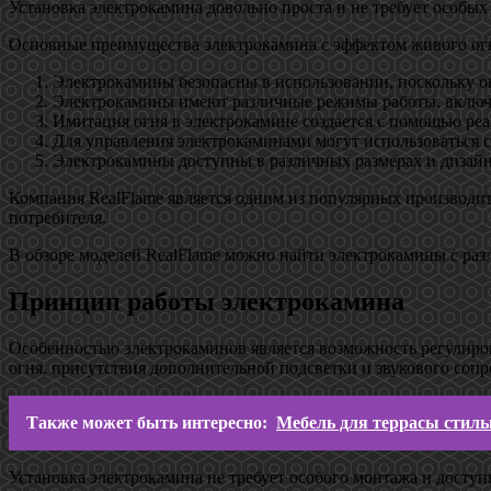
Установка электрокамина довольно проста и не требует особы
Основные преимущества электрокамина с эффектом живого ог
Электрокамины безопасны в использовании, поскольку о
Электрокамины имеют различные режимы работы, включа
Имитация огня в электрокамине создается с помощью реа
Для управления электрокаминами могут использоваться с
Электрокамины доступны в различных размерах и дизайна
Компания RealFlame является одним из популярных производи
потребителя.
В обзоре моделей RealFlame можно найти электрокамины с ра
Принцип работы электрокамина
Особенностью электрокаминов является возможность регулиро
огня, присутствия дополнительной подсветки и звукового сопр
Также может быть интересно:
Мебель для террасы стиль
Установка электрокамина не требует особого монтажа и доступн