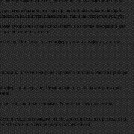
а, электрокамины не создают тепло, только имитацию тепла.
одаря разнообразию стилевых решений, вы сможете выбрать
льзовать как внутри помещения, так и на открытом воздухе.
озле кухни или даже использовать в качестве декораций для
ьные розетки для этого.
го огня. Они создают атмосферу уюта и комфорта, а также
 иллюзию пламени на фоне горящего топлива. Работа прибора
тмосферы в интерьере. Независимо от размера комнаты или
ении.
льными, так и настенными. Установка электрокамина с
сти в уходе за горящим огнем, дополнительных расходах на
ым аспектом для сегодняшних потребителей.