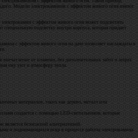
ее электрокамином с эффектом живого огня. Такой прибор,
ждого. Модели электрокаминов с эффектом живого огня имеют
 электрокамин с эффектом живого огня может подсветить
т специальную подсветку внутри корпуса, которая придает
камина с эффектом живого огня на даче позволяет наслаждаться
ти.
 впечатление от пламени, без дополнительных забот и затрат.
вая ему уют и атмосферу тепла.
зличных материалов, таких как дерево, металл или
пламя создается с помощью LED-светильников, которые
он является безопасной альтернативой.
ыма и поднимающихся искр в процессе работы электрокамина.