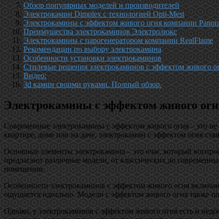
Обзор популярных моделей и производителей
Электрокамин Dimplex с технологией Opti-Mest
Электрокамины с эффектом живого огня компании Panor
Преимущества электрокаминов Электролюкс
Электрокамины с парогенератором компании RealFlame
Рекомендации по выбору электрокамина
Особенности установки электрокаминов
Стилевые решения электрокаминов с эффектом живого о
Видео:
3d камин своими руками. Полный обзор.
Электрокамины с эффектом живого огня
Современные электрокамины с эффектом живого огня – это не 
квартире, доме или на даче, электрокамин с эффектом огня ст
Основные элементы электрокамина – это очаг, который воспрои
предлагают различные модели, от классических до современных
помещении.
Особенности электрокаминов с эффектом живого огня включают
ощущается идеально. Модели с эффектом живого огня также по
Однако, у электрокаминов с эффектом живого огня есть и недос