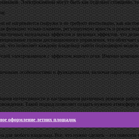
х навыков. Электрокамины могут быть как отдельно стоящими, т
ня:
ни не нагреваются снаружи и не требуют вентиляции, как насто
я функцию только пламени, регулируемую яркость и режим под
листичных визуальных эффектов и звуковых эффектов, что дела
пециальные пульты дистанционного управления, что облегчает 
х, что позволяет каждому владельцу найти подходящую модель 
телей электрокаминов с эффектом живого огня. Именно компани
зличными особенностями и функционалом, включая парогенерат
вания интенсивности и настраивания различных режимов работы
овождения. Такой подход позволяет создать нужную атмосферу в 
ное оформление летних площадок
а для любого владельца. Все, что нужно сделать – это повесить