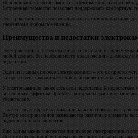
Использование электрокамина с эффектом живого огня очень у
Встроенный термостат позволяет поддерживать комфортную тем
Электрокамины с эффектом живого огня отлично подхо-дят для и
элементом в любом помещении.
Преимущества и недостатки электрока
Электрокамины с эффектом живого огня стали изящным украше
любой комнате без необходимости подключения к дымоходу и бе
недостатки.
Один из главных плюсов электрокаминов – это их простая уста
которые имеет компания Electrolux, позволяет использовать ег
У электрокаминов также есть свои недостатки. К недостаткам 
встроенным эффектом Opti-Myst, который создает иллюзию реал
убедительно.
Также следует обратить внимание на выбор бренда электрокам
Внутри электрокаминов размещаются различные элементы высок
надежность таких элементов.
Еще одним важным аспектом при выборе электрокамина являетс
Поэтому перед приобретением следует внимательно ознакомитьс