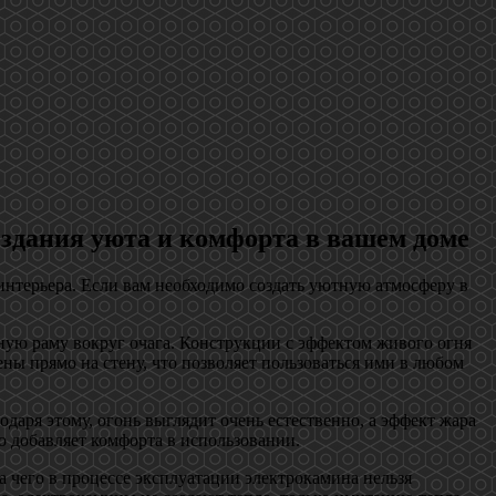
здания уюта и комфорта в вашем доме
интерьера. Если вам необходимо создать уютную атмосферу в
ьную раму вокруг очага. Конструкции с эффектом живого огня
ны прямо на стену, что позволяет пользоваться ими в любом
ря этому, огонь выглядит очень естественно, а эффект жара
о добавляет комфорта в использовании.
за чего в процессе эксплуатации электрокамина нельзя