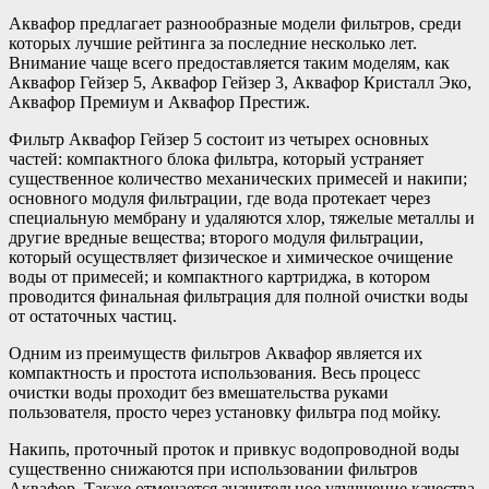
Аквафор предлагает разнообразные модели фильтров, среди
которых лучшие рейтинга за последние несколько лет.
Внимание чаще всего предоставляется таким моделям, как
Аквафор Гейзер 5, Аквафор Гейзер 3, Аквафор Кристалл Эко,
Аквафор Премиум и Аквафор Престиж.
Фильтр Аквафор Гейзер 5 состоит из четырех основных
частей: компактного блока фильтра, который устраняет
существенное количество механических примесей и накипи;
основного модуля фильтрации, где вода протекает через
специальную мембрану и удаляются хлор, тяжелые металлы и
другие вредные вещества; второго модуля фильтрации,
который осуществляет физическое и химическое очищение
воды от примесей; и компактного картриджа, в котором
проводится финальная фильтрация для полной очистки воды
от остаточных частиц.
Одним из преимуществ фильтров Аквафор является их
компактность и простота использования. Весь процесс
очистки воды проходит без вмешательства руками
пользователя, просто через установку фильтра под мойку.
Накипь, проточный проток и привкус водопроводной воды
существенно снижаются при использовании фильтров
Аквафор. Также отмечается значительное улучшение качества