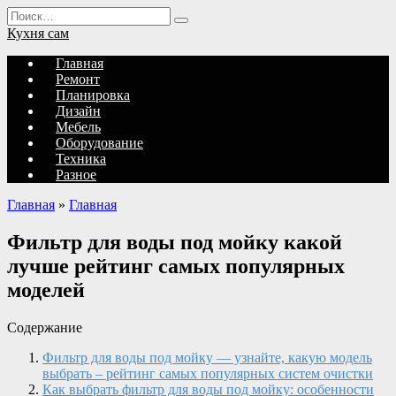
Перейти
Search
к
for:
Кухня сам
содержанию
Главная
Ремонт
Планировка
Дизайн
Мебель
Оборудование
Техника
Разное
Главная
»
Главная
Фильтр для воды под мойку какой
лучше рейтинг самых популярных
моделей
Содержание
Фильтр для воды под мойку — узнайте, какую модель
выбрать – рейтинг самых популярных систем очистки
Как выбрать фильтр для воды под мойку: особенности