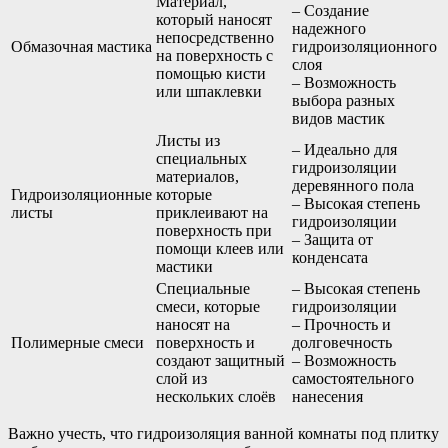
Материал,
– Создание
который наносят
надежного
непосредственно
Обмазочная мастика
гидроизоляционного
на поверхность с
слоя
помощью кисти
– Возможность
или шпаклевки
выбора разных
видов мастик
Листы из
– Идеально для
специальных
гидроизоляции
материалов,
деревянного пола
Гидроизоляционные
которые
– Высокая степень
листы
приклеивают на
гидроизоляции
поверхность при
– Защита от
помощи клеев или
конденсата
мастики
Специальные
– Высокая степень
смеси, которые
гидроизоляции
наносят на
– Прочность и
Полимерные смеси
поверхность и
долговечность
создают защитный
– Возможность
слой из
самостоятельного
нескольких слоёв
нанесения
Важно учесть, что гидроизоляция ванной комнаты под плитку