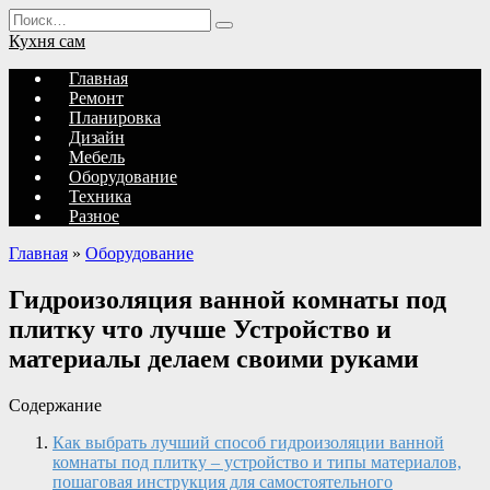
Перейти
Search
к
for:
Кухня сам
содержанию
Главная
Ремонт
Планировка
Дизайн
Мебель
Оборудование
Техника
Разное
Главная
»
Оборудование
Гидроизоляция ванной комнаты под
плитку что лучше Устройство и
материалы делаем своими руками
Содержание
Как выбрать лучший способ гидроизоляции ванной
комнаты под плитку – устройство и типы материалов,
пошаговая инструкция для самостоятельного