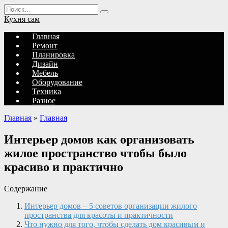
Перейти
Search
к
for:
Кухня сам
содержанию
Главная
Ремонт
Планировка
Дизайн
Мебель
Оборудование
Техника
Разное
Главная
»
Главная
Интерьер домов как организовать
жилое пространство чтобы было
красиво и практично
Содержание
Интерьер домов – 5 советов организации жилого
пространства для красоты и практичности
Что нужно для того, чтобы сделать дом красивым и