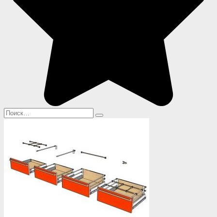
Search
for: