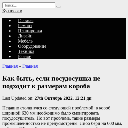
Перейти
Search
к
for:
Кухня сам
содержанию
Главная
Ремонт
Планировка
Дизайн
Мебель
Оборудование
Техника
Разное
Главная
»
Главная
Как быть, если посудосушка не
подходит к размерам короба
Last Updated on:
27th Октябрь 2022, 12:21 дп
Недавно столкнулся со следующей проблемой: в короб
шириной 630 мм необходимо было смонтировать
посудосушитель. Но вот проблема, такие размеры
промышленностью не предусмотрены. Либо бери на 600 мм,