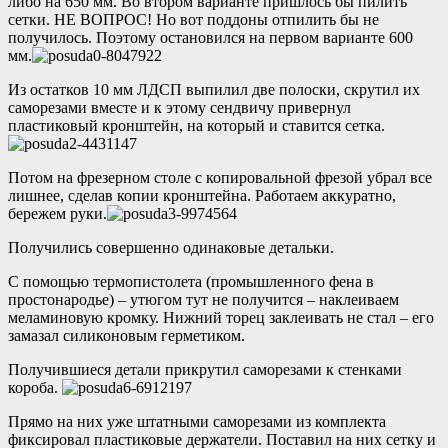
либо на 650 мм. Во втором варианте пришлось бы пилить
сетки. НЕ ВОПРОС! Но вот поддоны отпилить бы не
получилось. Поэтому остановился на первом варианте 600
мм.
Из остатков 10 мм ЛДСП выпилил две полоски, скрутил их
саморезами вместе и к этому сендвичу привернул
пластиковый кронштейн, на который и ставится сетка.
Потом на фрезерном столе с копировальной фрезой убрал все
лишнее, сделав копии кронштейна. Работаем аккуратно,
бережем руки.
Получились совершенно одинаковые детальки.
С помощью термопистолета (промышленного фена в
простонародье) – утюгом тут не получится – наклеиваем
меламиновую кромку. Нижний торец заклеивать не стал – его
замазал силиконовым герметиком.
Получившиеся детали прикрутил саморезами к стенками
короба.
Прямо на них уже штатными саморезами из комплекта
фиксировал пластиковые держатели. Поставил на них сетку и