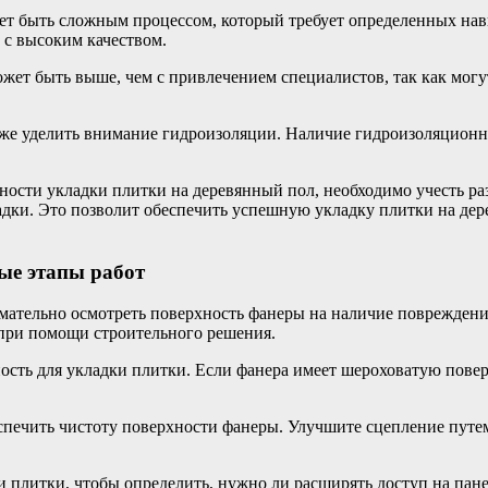
ет быть сложным процессом, который требует определенных нав
 с высоким качеством.
жет быть выше, чем с привлечением специалистов, так как мог
же уделить внимание гидроизоляции. Наличие гидроизоляционно
ости укладки плитки на деревянный пол, необходимо учесть раз
дки. Это позволит обеспечить успешную укладку плитки на дер
ые этапы работ
нимательно осмотреть поверхность фанеры на наличие поврежде
 при помощи строительного решения.
ость для укладки плитки. Если фанера имеет шероховатую пове
спечить чистоту поверхности фанеры. Улучшите сцепление путем
 плитки, чтобы определить, нужно ли расширять доступ на пане