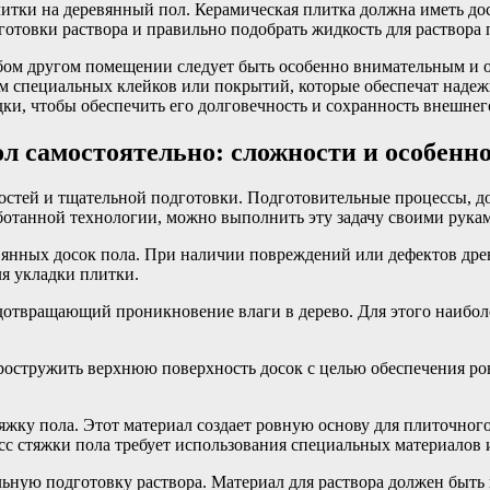
итки на деревянный пол. Керамическая плитка должна иметь дос
готовки раствора и правильно подобрать жидкость для раствора 
бом другом помещении следует быть особенно внимательным и 
м специальных клейков или покрытий, которые обеспечат надеж
ки, чтобы обеспечить его долговечность и сохранность внешнег
л самостоятельно: сложности и особенно
остей и тщательной подготовки. Подготовительные процессы, д
аботанной технологии, можно выполнить эту задачу своими рука
евянных досок пола. При наличии повреждений или дефектов дре
ля укладки плитки.
едотвращающий проникновение влаги в дерево. Для этого наибол
ростружить верхнюю поверхность досок с целью обеспечения ро
тяжку пола. Этот материал создает ровную основу для плиточно
цесс стяжки пола требует использования специальных материалов
ьную подготовку раствора. Материал для раствора должен быть 