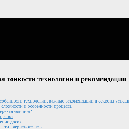
л тонкости технологии и рекомендации
особенности технологии, важные рекомендации и секреты успеш
 сложности и особенности процесса
деревянный пол?
ы работ
ение досок
астил чернового пола