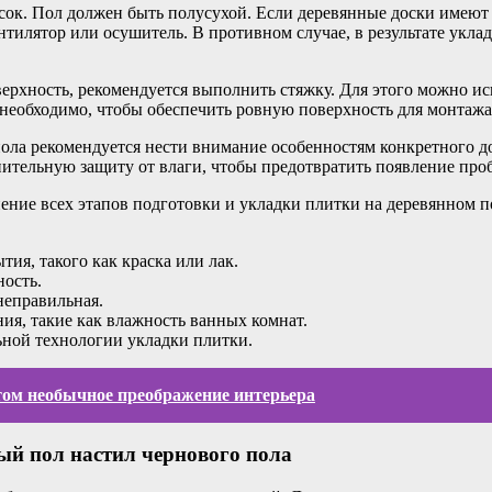
осок. Пол должен быть полусухой. Если деревянные доски имею
нтилятор или осушитель. В противном случае, в результате укла
рхность, рекомендуется выполнить стяжку. Для этого можно ис
необходимо, чтобы обеспечить ровную поверхность для монтажа
ола рекомендуется нести внимание особенностям конкретного до
ительную защиту от влаги, чтобы предотвратить появление проб
ние всех этапов подготовки и укладки плитки на деревянном по
ия, такого как краска или лак.
ность.
неправильная.
ия, такие как влажность ванных комнат.
ьной технологии укладки плитки.
том необычное преображение интерьера
ый пол настил чернового пола