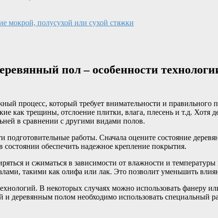
ие мокрой, полусухой или сухой стяжки
еревянный пол – особенности технологи
жный процесс, который требует внимательности и правильного 
е как трещины, отслоение плитки, влага, плесень и т.д. Хотя 
льней в сравнении с другими видами полов.
и подготовительные работы. Сначала оцените состояние деревян
в состоянии обеспечить надежное крепление покрытия.
ряться и сжиматься в зависимости от влажности и температуры
лами, такими как олифа или лак. Это позволит уменьшить влиян
технологий. В некоторых случаях можно использовать фанеру ил
кой и деревянным полом необходимо использовать специальный 