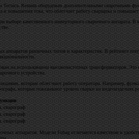
 и Tecnica. Resanta оборудован дополнительными сварочными ф
ка и повышения тока, что облегчает работу сварщика и повышает
ри выборе качественного инверторного сварочного аппарата. В 
стве.
х аппаратов различных типов и характеристик. В рейтинге поп
нкциональности.
ван на использовании высокочастотных трансформаторов. Это 
варочного устройства.
кциями, которые облегчают работу оператора. Например, функци
ографа, которые показывают уровни сварки на видеоизделиях р
функции
, сварограф
, сварограф
, сварограф
очных аппаратов. Модели Fubag отличаются качеством и удобств
оты.