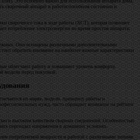
ПН). Это особенно важно для использования аппарата дома,
ть сварочный аппарат в работоспособном состоянии и
и сварочного тока в ходе работы (ХСТ), которая позволяет
ает потребление электроэнергии во время простоя аппарата;
надежных. Они оснащены различными дополнительными
тоит обратить внимание на наиболее важные характеристики
рые облегчают работу и повышают уровень комфорта.
й модели перед покупкой.
удования
тличаются по марке, модели, принципу работы и
профессиональных нужд, часто обращают внимание на рейтинг
стью и высоким качеством сварных соединений. Особенностью
льших перепадах напряжения в домашних условиях.
елем потребляемой мощности и работой с различными типами