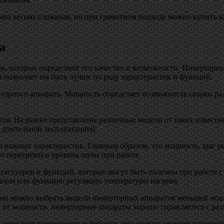
рата весьма сложным, но при грамотном подходе можно купить к
а
в, которые определяют его качество и возможности. Инверторны
о позволяет им быть лучше по ряду характеристик и функций.
торного аппарата. Мощность определяет возможность сварки ра
. На рынке представлены различные модели от таких известных п
 длительной эксплуатацией.
о важных характеристик. Главным образом, это мощность, шаг 
т перегрева) и уровень шума при работе.
сессуаров и функций, которые могут быть полезны при работе 
азом или функцию регуляции температуры нагрева.
ми можно выбрать модели инверторных аппаратов меньшей мощн
 от мощности, инверторные аппараты хорошо справляются с раз
агрегатов возможностью работать при низких уровнях напряжен