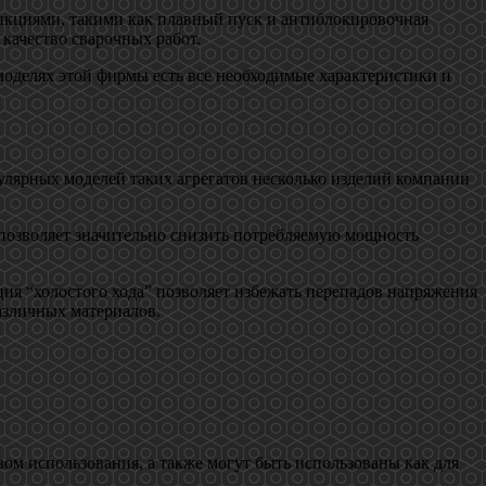
ункциями, такими как плавный пуск и антиблокировочная
 качество сварочных работ.
моделях этой фирмы есть все необходимые характеристики и
улярных моделей таких агрегатов несколько изделий компании
позволяет значительно снизить потребляемую мощность
я “холостого хода” позволяет избежать перепадов напряжения
азличных материалов.
ом использования, а также могут быть использованы как для