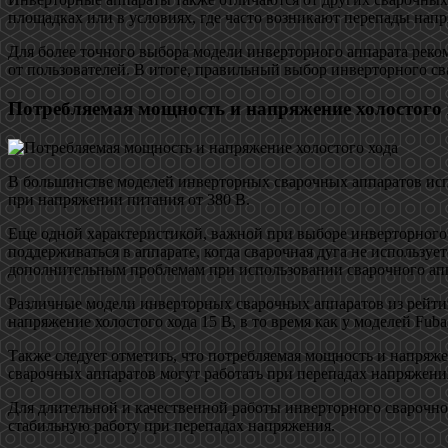
площадках или в условиях, где часто возникают перепады нап
Для более точного выбора модели инверторного аппарата реко
от пользователей. В итоге, правильный выбор инверторного св
Потребляемая мощность и напряжение холостого 
В большинстве моделей инверторных сварочных аппаратов испо
при напряжении питания от 380 В.
Еще одной характеристикой, важной при выборе инверторного с
поддерживаться в аппарате, когда сварочная дуга не использу
дополнительным проблемам при использовании сварочного апп
Различные модели инверторных сварочных аппаратов из рейти
напряжение холостого хода 15 В, в то время как у моделей Fubag
Также следует отметить, что потребляемая мощность и напряже
сварочных аппаратов могут работать при перепадах напряжени
Для длительной и качественной работы инверторного сварочн
стабильную работу при перепадах напряжения.