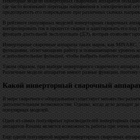
Некоторые модели инверторных сварочных аппаратов обладают
где часто возникают перепады напряжения в электрической се
предотвратить его повреждение при различных скачках напряже
В рейтинге популярных моделей инверторных сварочных аппара
контролировать ток в процессе сварки и адаптировать его под 
функция длительной эксплуатации (ДЭ), которая позволяет пр
Инверторные сварочные аппараты таких марок, как MINARC, 
функциями, облегчающими работу и повышающими уровень ком
и дополнительные функции, чтобы выбрать наиболее подходящи
Таким образом, при выборе инверторного сварочного аппарат
Различные модели аппаратов имеют разные функции, поэтому 
Какой инверторный сварочный аппарат
В мире сварочного оборудования существует множество разли
дополнительным возможностям. Однако, когда дело доходит д
популярных моделей.
Один из самых популярных производителей инверторных сваро
аппаратов Resanta является возможность работы при очень ни
Еще одной популярной маркой инверторных сварочных аппарат