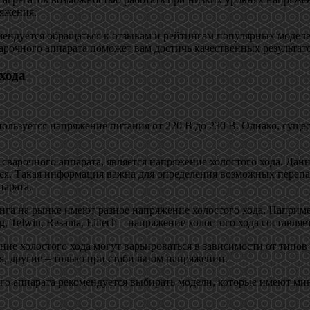
ряжения.
мендуется обращаться к отзывам и рейтингам популярных моделе
арочного аппарата поможет вам достичь качественных результато
хода
льзуется напряжение питания от 220 В до 230 В. Однако, сущес
варочного аппарата, является напряжение холостого хода. Данна
ется. Такая информация важна для определения возможных переп
арата.
нга на рынке имеют разное напряжение холостого хода. Наприм
, Telwin, Resanta, Elitech – напряжение холостого хода составляе
ние холостого хода могут варьироваться в зависимости от типо
я, другие – только при стабильном напряжении.
ого аппарата рекомендуется выбирать модели, которые имеют м