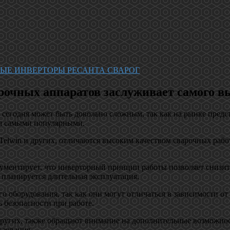
ЫЕ ИНВЕРТОРЫ РЕСАНТА СВАРОГ
очных аппаратов заслуживает самого в
сегодня может быть довольно сложным, так как на рынке предс
ся самыми популярными.
, Telwin и других, отличаются высоким качеством сварочных раб
ументирует, что инверторный принцип работы позволяет снизит
 планируется длительная эксплуатация.
о оборудования, так как они могут отличаться в зависимости о
 безопасности при работе.
и других, также обращают внимание на дополнительные возможно
ьзования.