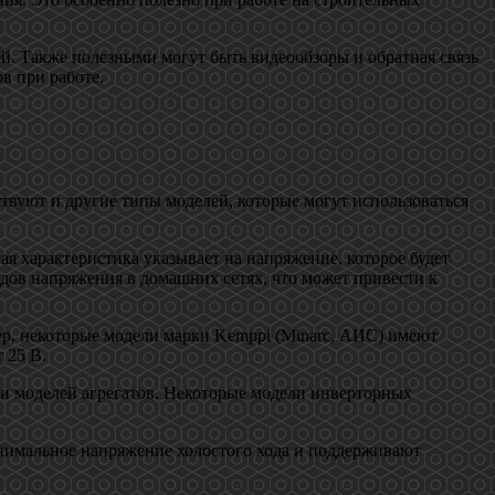
й. Также полезными могут быть видеообзоры и обратная связь
в при работе.
твуют и другие типы моделей, которые могут использоваться
я характеристика указывает на напряжение, которое будет
адов напряжения в домашних сетях, что может привести к
ер, некоторые модели марки Kemppi (Minarc, АИС) имеют
т 25 В.
в и моделей агрегатов. Некоторые модели инверторных
инимальное напряжение холостого хода и поддерживают