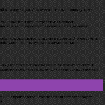
ой в эксплуатации. Они имеют несколько типов дуги, что
 такие как типы дуги, потребляемая мощность,
нно если его предполагается использовать в домашних
рейтинге, отличаются по маркам и моделям. Это могут быть
чтобы удовлетворить нужды как домашних, так и
иях для длительной работы или на различных объектах. В
выделяются в рейтинге самых лучших инверторных сварочных
ак и на производстве. Этот сварочный аппарат обладает
я.