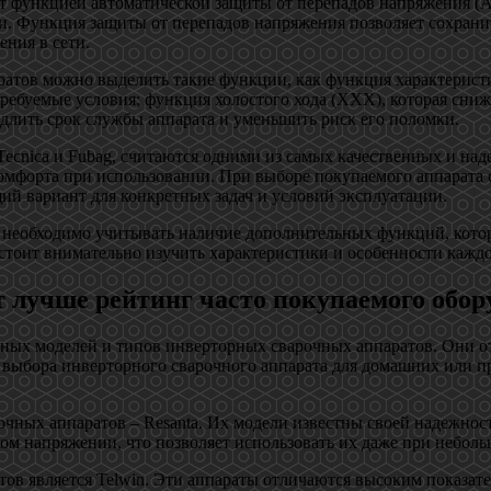
 функцией автоматической защиты от перепадов напряжения (АЗ
ти. Функция защиты от перепадов напряжения позволяет сохрани
ния в сети.
тов можно выделить такие функции, как функция характеристик
требуемые условия; функция холостого хода (ХХХ), которая сниж
одлить срок службы аппарата и уменьшить риск его поломки.
Tecnica и Fubag, считаются одними из самых качественных и 
форта при использовании. При выборе покупаемого аппарата с
й вариант для конкретных задач и условий эксплуатации.
а необходимо учитывать наличие дополнительных функций, кото
стоит внимательно изучить характеристики и особенности каждо
 лучше рейтинг часто покупаемого обор
чных моделей и типов инверторных сварочных аппаратов. Они о
о выбора инверторного сварочного аппарата для домашних или 
чных аппаратов – Resanta. Их модели известны своей надежно
зком напряжении, что позволяет использовать их даже при небо
ов является Telwin. Эти аппараты отличаются высоким показат