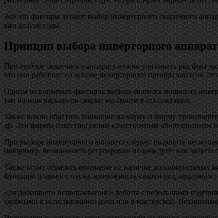
Все эти факторы делают выбор инверторного сварочного аппа
вам долгие годы.
Принцип выбора инверторного аппарат
При выборе сварочного аппарата нужно учитывать ряд факторо
что они работают на основе инверторного преобразователя. Эт
Одним из ключевых факторов выбора является мощность инвер
тем больше вариантов сварки вы сможете использовать.
Также важно обратить внимание на марку и фирму производителя
др. Эти фирмы известны своим качественным оборудованием и
При выборе инверторного аппарата следует выделить нескольк
(например, возможность регулировки подачи дуги или защита о
Также стоит обратить внимание на наличие дополнительных ак
функцию плавного пуска, возможность сварки под защитным г
Для домашнего использования и работы с небольшими изделия
удобными в использовании дома или в мастерской. Независимо
Инверторные аппараты также отличаются от других сварочных 