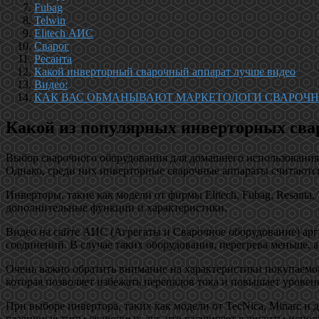
Fubag
Telwin
Elitech АИС
Сварог
Ресанта
Какой инверторный сварочный аппарат лучше видео
Видео:
КАК ВАС ОБМАНЫВАЮТ МАРКЕТОЛОГИ СВАРОЧН
Какой из популярных инверторных свар
Выбор сварочного оборудования для домашнего использования 
Однако, среди них инверторные сварочные аппараты считают
Инверторы, такие как модели от фирмы Elitech, Fubag, Resanta
дополнительные функции и характеристики.
Видео на сайте АИС (Агрегаты и Сварочное оборудование) арг
соединений. В случае таких оборудования, перегрева меньше, а
Очень важно обратить внимание на характеристики покупаемог
которая позволяет избежать перепадов тока и повышает уровень
При выборе инвертора, таких как модели от TecNica, Minarc 
различные типы сварочных дуг, что расширяет варианты испол