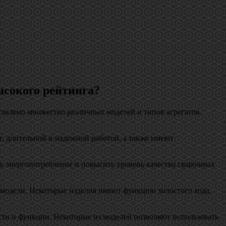
ысокого рейтинга?
тавлено множество различных моделей и типов агрегатов.
от, длительной и надежной работой, а также имеют
ь энергопотребление и повысить уровень качества сварочных
т модели. Некоторые изделия имеют функцию холостого хода,
сти и функции. Некоторые из моделей позволяют использовать