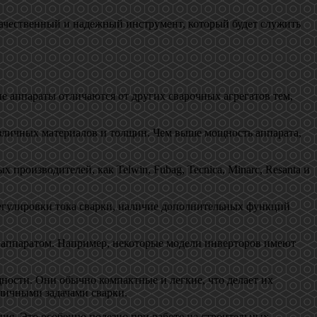
ачественный и надежный инструмент, который будет служить
е аппараты отличаются от других сварочных агрегатов тем,
зличных материалов и толщин. Чем выше мощность аппарата,
роизводителей, как Telwin, Fubag, Tecnica, Minarc, Resanta и
регулировки тока сварки, наличие дополнительных функций
с аппаратом. Например, некоторые модели инверторов имеют
ости. Они обычно компактные и легкие, что делает их
личными задачами сварки.
ия. Это особенно полезно при работе на строительных