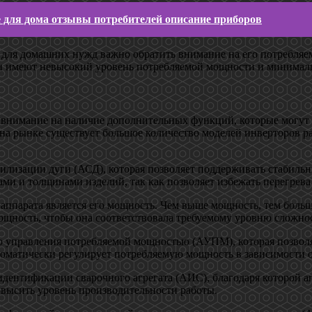
 для дома отзывы потребителей описание приборов
а для домашних нужд важно обратить внимание на его потребля
 имеют невысокий уровень потребляемой мощности и минимальн
 внимание на наличие дополнительных функций, которые могут 
 на рынке существует большое количество моделей инверторов р
билизации дуги (АСД), которая позволяет поддерживать стабиль
ами и толщинами изделий, так как позволяет избежать перегрев
ппарата является его мощность. Чем выше мощность, тем больше
ощность, чтобы она соответствовала требуемому уровню сложно
о управления потребляемой мощностью (АУПМ), которая позвол
томатически регулирует потребляемую мощность в зависимости 
ентификации сварочного агрегата (АИС), благодаря которой апп
овысить уровень производительности работы.