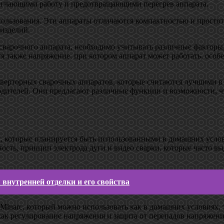
егчающими работу и предотвращающими перегрев аппарата.
ользования. Эти аппараты отличаются компактностью и простот
 изделий.
сварочного аппарата, необходимо учитывать различные факторы,
 также напряжение, при котором аппарат может работать, особе
нверторных сварочных аппаратов, которые считаются лучшими в 
зводителей. Они предлагают различные функции и возможности, 
, которые планируется быть использованными в домашних услов
ость, принцип электрода дуги и видео сварки, которые часто 
внутренней отделки и его свойства
inarc, который можно использовать как в домашних условиях, т
ак регулирование напряжения и защита от перепадов напряжени