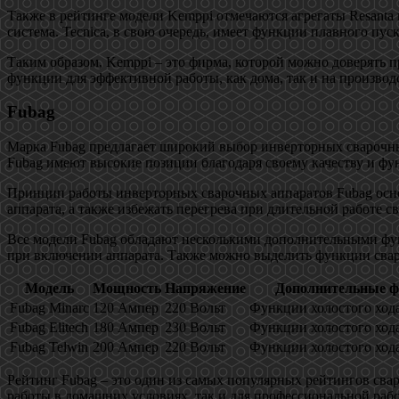
Также в рейтинге модели Kemppi отмечаются агрегаты Resanta
система. Tecnica, в свою очередь, имеет функции плавного пус
Таким образом, Kemppi – это фирма, которой можно доверять п
функции для эффективной работы, как дома, так и на производ
Fubag
Марка Fubag предлагает широкий выбор инверторных сварочны
Fubag имеют высокие позиции благодаря своему качеству и фу
Принцип работы инверторных сварочных аппаратов Fubag осно
аппарата, а также избежать перегрева при длительной работе с
Все модели Fubag обладают несколькими дополнительными фун
при включении аппарата. Также можно выделить функции свар
Модель
Мощность
Напряжение
Дополнительные 
Fubag Minarc
120 Ампер
220 Вольт
Функции холостого хода
Fubag Elitech
180 Ампер
230 Вольт
Функции холостого хода
Fubag Telwin
200 Ампер
220 Вольт
Функции холостого хода
Рейтинг Fubag – это один из самых популярных рейтингов свар
работы в домашних условиях, так и для профессиональной раб