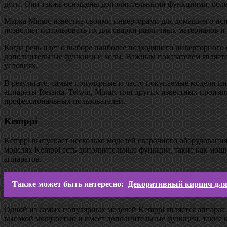
дуги. Они также оснащены дополнительными функциями, обл
Марка Minarc известна своими инверторами для домашнего исп
позволяет использовать их для сварки различных материалов и
Когда речь идет о выборе наиболее подходящего инверторного 
дополнительные функции и ходы. Важным показателем является
условиях.
В результате, самые популярные и часто покупаемые модели и
аппараты Resanta, Telwin, Minarc или других известных прои
профессиональных пользователей.
Kemppi
Kemppi выпускает несколько моделей сварочного оборудования
моделях Kemppi есть дополнительные функции, такие как мощн
аппаратов.
Также может быть интересно:
Декоративный кирпич для 
Одной из самых популярных моделей Kemppi является аппарат M
высокой мощностью и имеет дополнительные функции, такие к