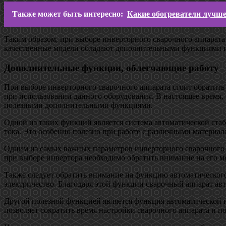
Также может быть интересно:
Какие обогреватели лучше
Таким образом, при выборе инверторного сварочного аппарат
качественные модели обладают дополнительными функциями и
Дополнительные функции, облегчающие работу
При выборе инверторного сварочного аппарата стоит обратить
при использовании данного оборудования. В настоящее время,
полезными дополнительными функциями.
Одной из таких функций является система автоматической ста
тока. Это особенно полезно при работе с различными материал
Одним из самых важных параметров инверторного сварочного а
при выборе инвертора необходимо обратить внимание на его м
Также следует обратить внимание на функцию автоматическог
электричество. Благодаря этой функции сварочный аппарат ав
Другой полезной функцией является функция автоматической ид
позволяет сократить время настройки сварочного аппарата и п