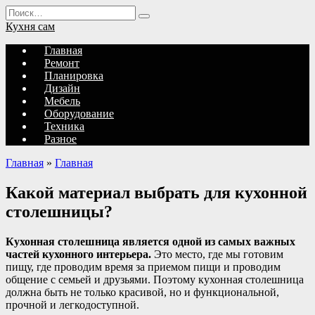
Перейти
Search
к
for:
Кухня сам
содержанию
Главная
Ремонт
Планировка
Дизайн
Мебель
Оборудование
Техника
Разное
Главная
»
Главная
Какой материал выбрать для кухонной
столешницы?
Кухонная столешница является одной из самых важных
частей кухонного интерьера.
Это место, где мы готовим
пищу, где проводим время за приемом пищи и проводим
общение с семьей и друзьями. Поэтому кухонная столешница
должна быть не только красивой, но и функциональной,
прочной и легкодоступной.