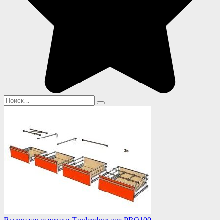
Search
for:
Выдвижные ящики Tandembox для PRO100