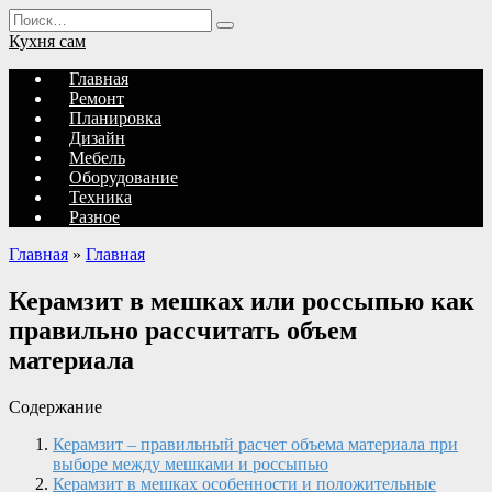
Перейти
Search
к
for:
Кухня сам
содержанию
Главная
Ремонт
Планировка
Дизайн
Мебель
Оборудование
Техника
Разное
Главная
»
Главная
Керамзит в мешках или россыпью как
правильно рассчитать объем
материала
Содержание
Керамзит – правильный расчет объема материала при
выборе между мешками и россыпью
Керамзит в мешках особенности и положительные