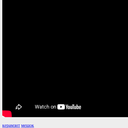
керамзит
мешок