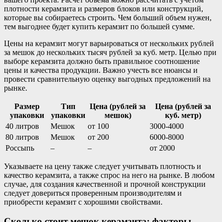
плотности керамзита и размеров блоков или конструкций,
которые вы собираетесь строить. Чем больший объем нужен,
тем выгоднее будет купить керамзит по большей сумме.
Цены на керамзит могут варьироваться от нескольких рублей
за мешок до нескольких тысяч рублей за куб. метр. Целью при
выборе керамзита должно быть правильное соотношение
цены и качества продукции. Важно учесть все нюансы и
провести сравнительную оценку выгодных предложений на
рынке.
Размер
Тип
Цена (рублей за
Цена (рублей за
упаковки
упаковки
мешок)
куб. метр)
40 литров
Мешок
от 100
3000-4000
80 литров
Мешок
от 200
6000-8000
Россыпь
–
–
от 2000
Указываете на цену также следует учитывать плотность и
качество керамзита, а также спрос на него на рынке. В любом
случае, для создания качественной и прочной конструкции
следует довериться проверенным производителям и
приобрести керамзит с хорошими свойствами.
Сколько стоит мешок керамзита: факторы,