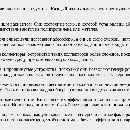
ле плоские и вакуумные. Каждый из них имеет свои преимуществ
ым вариантом. Они состоят из рамы, в которой установлены аб
ы изготавливаются из полипропилена или металла.
олнечные лучи нагревают абсорберы, а они, в свою очередь, на
абочей жидкости может быть использована вода или смесь воды и
оллекторы. Устройство таких коллекторов более сложное, поско
куумную среду, предотвращающую выход тепла.
 и продвинутые устройства, поскольку они позволяют генериро
нтаж данных коллекторов требует большого количества материал
ожность использования бесплатной и экологически чистой энер
гут быть использованы для обогрева воды или воздуха в жилых
торые недостатки. Во-первых, их эффективность зависит от пря
онах. Во-вторых, они могут быть более дорогими в установке 
ния дома необходимо учитывать все вышеперечисленные факторы
тво и тип коллекторов, чтобы система работала эффективно и га