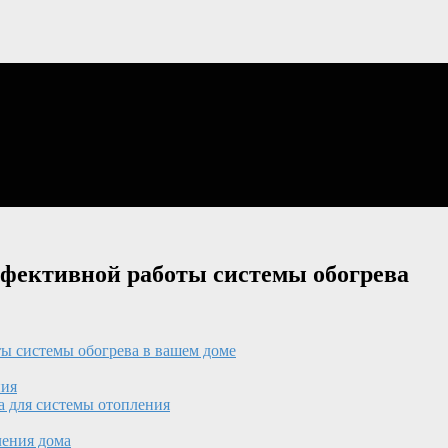
ффективной работы системы обогрева
ты системы обогрева в вашем доме
ния
а для системы отопления
ления дома