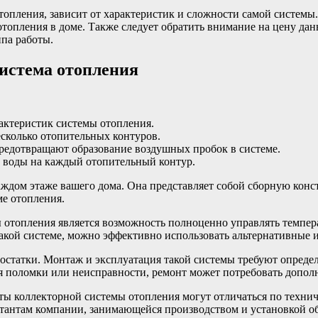
отопления, зависит от характеристик и сложности самой системы
топления в доме. Также следует обратить внимание на цену дан
ипа работы.
система отопления
рактеристик системы отопления.
сколько отопительных контуров.
редотвращают образование воздушных пробок в системе.
й воды на каждый отопительный контур.
аждом этаже вашего дома. Она представляет собой сборную кон
ме отопления.
 отопления является возможность полноценно управлять темпе
такой системе, можно эффективно использовать альтернативные и
достатки. Монтаж и эксплуатация такой системы требуют опреде
ия поломки или неисправности, ремонт может потребовать дополн
ты коллекторной системы отопления могут отличаться по технич
ьтантам компании, занимающейся производством и установкой о