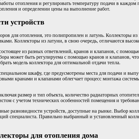
работы отопления и регулировать температуру подачи в каждом
опления и определении цены на выполнение работ.
ти устройств
оров для отопления, это полипропилен и латунь. Коллекторы из
ками. Коллекторы из латуни, в свою очередь, отличаются высо
состоящее из разных ответвлений, кранов и клапанов, с помощь
бора может быть регулируема с помощью кранов и клапанов, что
рать модель коллектора для оптимальной отдачи тепла.
специальном шкафу, где предусмотрены места для подачи и выпу
товыми кранами и клапанами облегчает процесс монтажа системы
включая размер и тип объекта, количество радиаторных отопител
стом с учетом технических особенностей помещения и требован
чные разновидности устройств, доступные на рынке. Выбор колл
даций специалиста. Правильно выбранный и установленный колл
лекторы для отопления дома