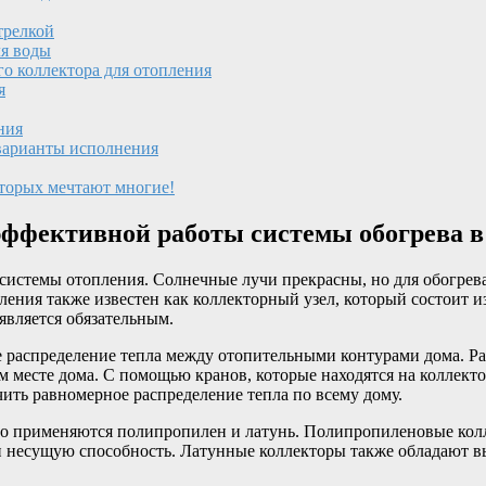
трелкой
ля воды
о коллектора для отопления
я
ния
 варианты исполнения
орых мечтают многие!
эффективной работы системы обогрева в
 системы отопления. Солнечные лучи прекрасны, но для обогрев
ния также известен как коллекторный узел, который состоит из
является обязательным.
 распределение тепла между отопительными контурами дома. Ра
м месте дома. С помощью кранов, которые находятся на коллекто
ить равномерное распределение тепла по всему дому.
сего применяются полипропилен и латунь. Полипропиленовые ко
и несущую способность. Латунные коллекторы также обладают в