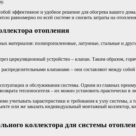
у.
собой эффективное и удобное решение для обогрева вашего дома.
пло равномерно по всей системе и снизить затраты на отоплени
оллектора отопления
ых материалов: полипропиленовые, латунные, стальные и други
рез циркуляционный устройство – клапан. Таким образом, горяч
и распределительными клапанами – они составляют между собой
эксплуатации и обслуживания системы. Одним из главных преиму
возврата теплоносителя – их можно установить практически в л
имо учитывать характеристики и требования к узлу системы, а 
бъекте или же заказать индивидуальный монтажный коллектор, к
ельного коллектора для системы отопле