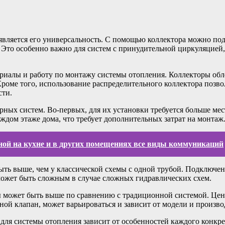
является его универсальность. С помощью коллектора можно по
 Это особенно важно для систем с принудительной циркуляцией, 
териалы и работу по монтажу системы отопления. Коллекторы обл
Кроме того, использование распределительного коллектора позво
сти.
орных систем. Во-первых, для их установки требуется больше ме
ждом этаже дома, что требует дополнительных затрат на монтаж
ной на кухне и в других помещениях все виды коммуникаций
ть выше, чем у классической схемы с одной трубой. Подключени
может быть сложным в случае сложных гидравлических схем.
может быть выше по сравнению с традиционной системой. Цена 
ой клапан, может варьироваться и зависит от модели и произво
 для системы отопления зависит от особенностей каждого конкр