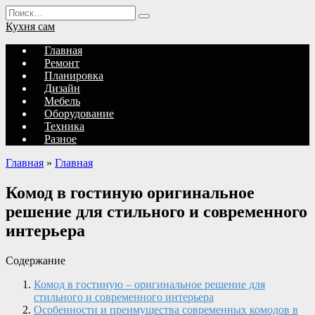
Перейти
Search
к
for:
Кухня сам
содержанию
Главная
Ремонт
Планировка
Дизайн
Мебель
Оборудование
Техника
Разное
Главная
»
Главная
Комод в гостиную оригинальное
решение для стильного и современного
интерьера
Содержание
Комод в гостиную – оригинальное решение для
стильного и современного интерьера
Особенности и преимущества современных комодов в