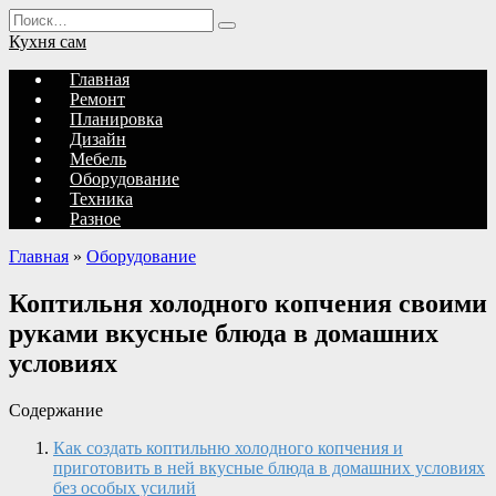
Перейти
Search
к
for:
Кухня сам
содержанию
Главная
Ремонт
Планировка
Дизайн
Мебель
Оборудование
Техника
Разное
Главная
»
Оборудование
Коптильня холодного копчения своими
руками вкусные блюда в домашних
условиях
Содержание
Как создать коптильню холодного копчения и
приготовить в ней вкусные блюда в домашних условиях
без особых усилий