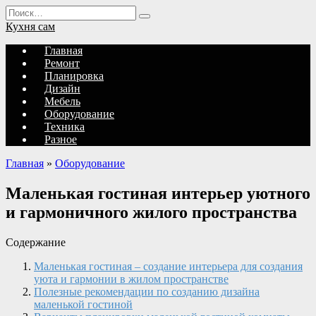
Перейти
Search
к
for:
Кухня сам
содержанию
Главная
Ремонт
Планировка
Дизайн
Мебель
Оборудование
Техника
Разное
Главная
»
Оборудование
Маленькая гостиная интерьер уютного
и гармоничного жилого пространства
Содержание
Маленькая гостиная – создание интерьера для создания
уюта и гармонии в жилом пространстве
Полезные рекомендации по созданию дизайна
маленькой гостиной