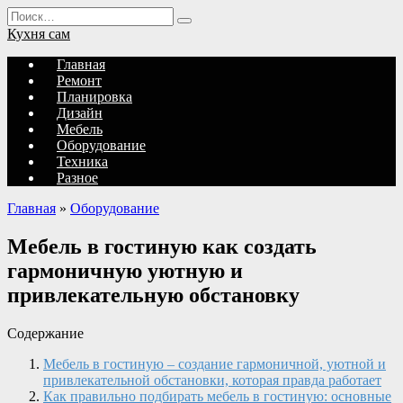
Перейти
Search
к
for:
Кухня сам
содержанию
Главная
Ремонт
Планировка
Дизайн
Мебель
Оборудование
Техника
Разное
Главная
»
Оборудование
Мебель в гостиную как создать
гармоничную уютную и
привлекательную обстановку
Содержание
Мебель в гостиную – создание гармоничной, уютной и
привлекательной обстановки, которая правда работает
Как правильно подбирать мебель в гостиную: основные