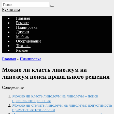
Перейти
Search
к
for:
Кухня сам
содержанию
Главная
Ремонт
Планировка
Дизайн
Мебель
Оборудование
Техника
Разное
Главная
»
Планировка
Можно ли класть линолеум на
линолеум поиск правильного решения
Содержание
Можно ли класть линолеум на линолеум – поиск
правильного решения
Можно ли стелить линолеум на линолеум: допустимость
применения технологии