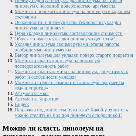
Почему недопустима укладка линолеума на старый
линолеум с неровной поверхностью: аргументы
Можно ли положить линолеум на линолеум в хорошем
состоянии
Особенности и преимущества технологии укладки
линолеума на линолеум
Цена укладки линолеума: составляющие стоимости
Общая стоимость укладки линолеума цена за м²
Укладка линолеума своими руками: этапы работы,
необходимые инструменты
Выбор линолеума для укладки поверх старого покрытия
Можно ли класть линолеум на линолеум
последовательность работ
Можно ли класть ламинат на линолеум: допустимость
работ и особенности укладки
Можно ли стелить ламинат на линолеум: аргументы
«за» и «против»
Аргументы «за»
Аргументы «против»
Видео:
Подложка под линолеум нужна ли? Какой утеплитель
можно стелить на пол под линолеум с подосновой?
Можно ли класть линолеум на