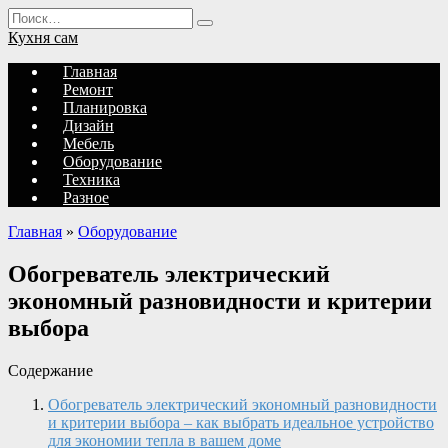
Перейти
Search
к
for:
Кухня сам
содержанию
Главная
Ремонт
Планировка
Дизайн
Мебель
Оборудование
Техника
Разное
Главная
»
Оборудование
Обогреватель электрический
экономный разновидности и критерии
выбора
Содержание
Обогреватель электрический экономный разновидности
и критерии выбора – как выбрать идеальное устройство
для экономии тепла в вашем доме