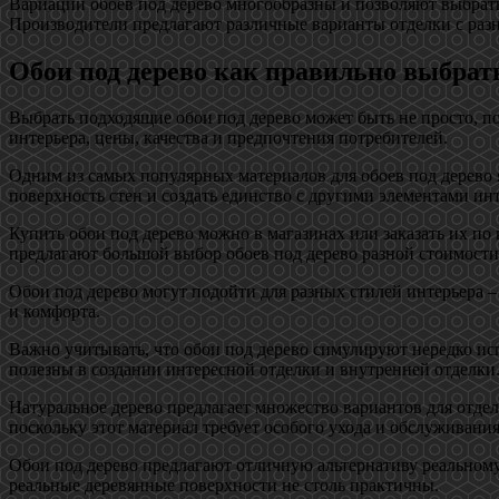
Вариации обоев под дерево многообразны и позволяют выбрать
Производители предлагают различные варианты отделки с раз
Обои под дерево как правильно выбрат
Выбрать подходящие обои под дерево может быть не просто, п
интерьера, цены, качества и предпочтения потребителей.
Одним из самых популярных материалов для обоев под дерево
поверхность стен и создать единство с другими элементами инт
Купить обои под дерево можно в магазинах или заказать их по 
предлагают большой выбор обоев под дерево разной стоимости
Обои под дерево могут подойти для разных стилей интерьера 
и комфорта.
Важно учитывать, что обои под дерево симулируют нередко и
полезны в создании интересной отделки и внутренней отделки
Натуральное дерево предлагает множество вариантов для отдел
поскольку этот материал требует особого ухода и обслуживания
Обои под дерево предлагают отличную альтернативу реальному 
реальные деревянные поверхности не столь практичны.