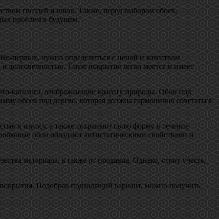
ством гвоздей и швов. Также, перед выбором обоев,
ных проблем в будущем.
 Во-первых, нужно определиться с ценой и качеством
 и долговечностью. Такое покрытие легко моется и имеет
фото-каталога, отображающие красоту природы. Обои под
мму обоев под дерево, которая должна гармонично сочетаться
тью к износу, а также сохраняют свою форму в течение
 Пробковые обои обладают антистатическими свойствами и
ства материала, а также от продавца. Однако, стоит учесть,
во покрытия. Подобрав подходящий вариант, можно получить