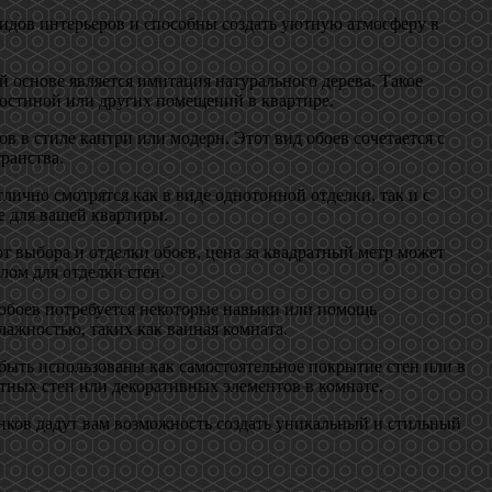
идов интерьеров и способны создать уютную атмосферу в
 основе является имитация натурального дерева. Такое
гостиной или других помещений в квартире.
 в стиле кантри или модерн. Этот вид обоев сочетается с
ранства.
ично смотрятся как в виде однотонной отделки, так и с
е для вашей квартиры.
 выбора и отделки обоев, цена за квадратный метр может
лом для отделки стен.
 обоев потребуется некоторые навыки или помощь
лажностью, таких как ванная комната.
быть использованы как самостоятельное покрытие стен или в
тных стен или декоративных элементов в комнате.
нков дадут вам возможность создать уникальный и стильный