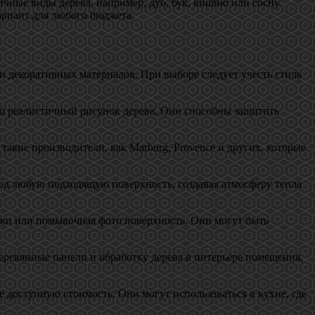
чные виды дерева, например, дуб, бук, вишню или сосну.
ариант для любого бюджета.
и декоративных материалов. При выборе следует учесть стиль
ю реалистичный рисунок дерева. Они способны защитить
такие производители, как Marburg, Provence и других, которые
под любую подходящую поверхность, создавая атмосферу тепла
ски или помывочная фото поверхность. Они могут быть
деревянные панели и обработку дерева в интерьере помещения,
е доступную стоимость. Они могут использоваться в кухне, где