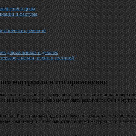
помещения и цены
бинации и фактуры
дизайнерских решений
ев для мальчиков и девочек
нтерьере спальни, кухни и гостиной
ного материала и его применение
рый позволяет достичь натурального и стильного вида поверхнос
менение обоев под дерево может быть различным. Они могут исп
альный и стильный вид, вписываясь в различные направления и
льные комбинации с другими отделочными материалами и элемен