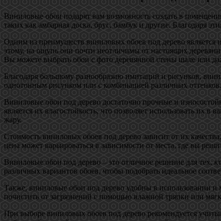
Виниловые обои подарят вам возможность создать в помещени
таких как амбарная доска, брус, бамбук и другие. Благодаря э
Одним из преимуществ виниловых обоев под дерево является 
этому, на ощупь они почти неотличимы от настоящих деревянн
Вы можете выбрать обои с фото деревянной стены шале или да
Благодаря большому разнообразию имитаций и рисунков, вини
однотонным рисунком или с комбинацией различных оттенков. 
Виниловые обои под дерево достаточно прочные и износостой
является их влагостойкость, что позволяет использовать их в
жару.
Стоимость виниловых обоев под дерево зависит от их качества
цена может варьироваться в зависимости от места, где вы реши
Виниловые обои под дерево – это отличное решение для тех, к
различных вариантов обоев, чтобы подобрать идеальное соотв
Также, виниловые обои под дерево удобны в использовании и 
почистить от загрязнений с помощью влажной тряпки или мягк
При выборе виниловых обоев под дерево рекомендуется учитыв