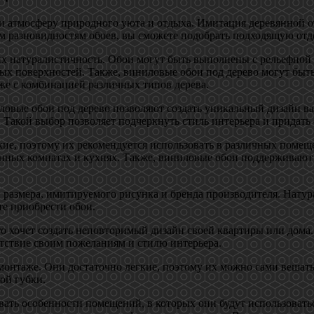
и атмосферу природного уюта и отдыха. Имитация деревянной 
тим разновидностям обоев, вы сможете подобрать подходящую отд
их натуралистичность. Обои могут быть выполнены с рельефной
ых поверхностей. Также, виниловые обои под дерево могут быт
же с комбинацией различных типов дерева.
ловые обои под дерево позволяют создать уникальный дизайн в
Такой выбор позволяет подчеркнуть стиль интерьера и придать
кие, поэтому их рекомендуется использовать в различных поме
 ванных комнатах и кухнях. Также, виниловые обои поддерживаю
, размера, имитируемого рисунка и бренда производителя. Натур
те приобрести обои.
то хочет создать неповторимый дизайн своей квартиры или дома
етствие своим пожеланиям и стилю интерьера.
монтаже. Они достаточно легкие, поэтому их можно сами вешать
ой губки.
ать особенности помещений, в которых они будут использоватьс