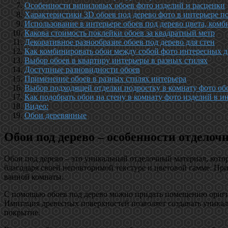
Особенности виниловых обоев фото изделий и расценки
Характеристики 3D обоев под дерево фото в интерьере 
Использование в интерьере обоев под дерево цвета, ком
Какова стоимость поклейки обоев за квадратный метр
Декоративное разнообразие обоев под дерево для стен
Как комбинировать обои между собой фото интересных 
Выбор обоев в квартиру интерьеры в разных стилях
Доступные разновидности обоев
Применение обоев в разных стилях интерьера
Выбор подходящей отделки подростку в комнату фото обо
Как подобрать обои на стену в комнату фото изделий в и
Видео:
Обои деревянные
Обои под дерево – особенности отделоч
Обои под дерево – это уникальный отделочный материал, кото
благодаря своей неповторимой текстуре и цветовой гамме. При
ванной комнаты.
С помощью обоев под дерево можно придать помещению оригин
Имитация древесных поверхностей позволяет создавать уника
покрытие.