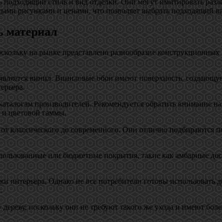
 подходящий стиль и вид отделки. Они могут имитировать разли
ными рисунками и ценами, что позволяет выбрать подходящий в
ь материал
оскольку на рынке представлено разнообразие конструкционных 
 является винил. Виниловые обои имеют поверхность, создающу
ерьера.
каталогам производителей. Рекомендуется обратить внимание на 
 и цветовой гаммы.
– от классического до современного. Они отлично подбираются 
спользованные или бюджетные покрытия, такие как амбарные до
.
ки интерьера. Однако не все потребители готовы использовать 
.
дереву, поскольку они не требуют такого же ухода и имеют боле