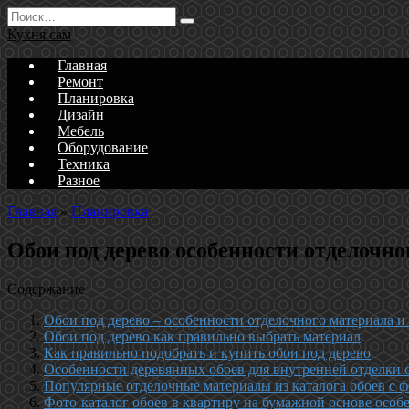
Перейти
Search
к
for:
Кухня сам
содержанию
Главная
Ремонт
Планировка
Дизайн
Мебель
Оборудование
Техника
Разное
Главная
»
Планировка
Обои под дерево особенности отделочно
Содержание
Обои под дерево – особенности отделочного материала и
Обои под дерево как правильно выбрать материал
Как правильно подобрать и купить обои под дерево
Особенности деревянных обоев для внутренней отделки 
Популярные отделочные материалы из каталога обоев с ф
Фото-каталог обоев в квартиру на бумажной основе особ