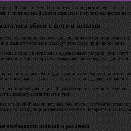
утренней отделки стен. Они не только придают интерьеру уют и
ный и оригинальный дизайн комнаты и получить великолепный э
аталога обоев с фото и ценами
чительное влияние на визуальное восприятие пространства и ст
ят в комнату теплоты и создадут атмосферу природного уюта.
мажные обои с натуральными древесными узорами. Они могут п
ндинавский и многих других. Бумажные обои обладают достаточн
атериал, виниловые обои будут отличным выбором. Они отличают
бои могут иметь разные фактуры и оттенки, давая возможность 
ми, необходимо учесть целый ряд факторов: качество материала, 
сти в комнату элегантность и уют.
вляют широкий выбор натуральных обоев с фото-каталогом и це
 стать не только функциональным элементом интерьера, но и на
ве особенности изделий и расценки