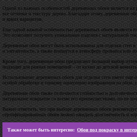
Одной из важных особенностей деревянных обоев является их 
все оттенки и текстуру дерева. Благодаря этому, деревянные о
и ярких вариантов.
Еще одной важной особенностью деревянных обоев является их
Это позволяет получить уникальные изделия с натуральной тек
Деревянные обои могут быть использованы для отделки стен в 
и элегантности, а также впишутся в атмосферу прованса или ло
Кроме того, деревянные обои предлагают большой выбор оттен
подходят для разных помещений – от кухни до детской комнаты
Использование деревянных обоев для отделки стен имеет еще 
особой обработке и тонкому нанесению изображения на обои, 
Деревянные обои также отличаются стойкостью и долговечност
натуральное покрытие со всеми его преимуществами, но не хоч
Важно отметить, что при выборе деревянных обоев рекомендует
сертифицированных обоев можно ожидать долговечность и хоро
Также может быть интересно:
Обои под покраску в инте