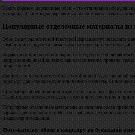
Таким образом, деревянные обои – это отличный выбор для вн
материала. С помощью деревянных обоев можно создать стиль
Популярные отделочные материалы из к
Обои с натуралистичной текстурой дерева могут оказывать зна
комбинаций с другими элементами интерьера, такие обои добав
Бюджетным и практичным вариантом отделки стен являются бу
направлениях дизайна, таких как классический, прованс, ска
повреждений.
Для тех, кто предпочитает более устойчивый и долговечный м
подойдут для отделки кухни или ванной комнаты. Виниловые о
При выборе обоев подобной отделки из каталога с фото и цена
Такой подход поможет создать гармоничное сочетание и привне
Популярные отделочные материалы из каталога обоев предоста
вариант для отделки стен. Не стоит забывать, что обои могут
и характер помещения.
Фото-каталог обоев в квартиру на бумажной осно