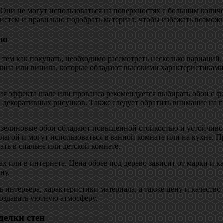
Они не могут использоваться на поверхностях с большим количе
истем и правильно подобрать материал, чтобы избежать возмож
во
тем как покупать, необходимо рассмотреть несколько вариаций.
елина или винила, которые обладают высокими характеристиками
ния эффекта шале или прованса рекомендуется выбирать обои с 
декоративных рисунков. Также следует обратить внимание на га
лизелиновые обои обладают повышенной стойкостью и устойчивос
влагой и могут использоваться в ванной комнате или на кухне.
ть в спальне или детской комнате.
или в интернете. Цена обоев под дерево зависит от марки и каче
ну.
ь интерьера, характеристики материала, а также цену и качест
создавать уютную атмосферу.
делки стен