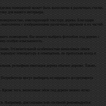
отделки помещений может быть выполнена в различных стилях,
елку для вашего интерьера.
 поверхностью, имитирующей текстуру дерева. Благодаря
ь выполнены с изображениями различных деревьев и их частей.
ашего помещения. Вы можете выбрать фотообои под дерево с
 ему особую изысканность.
щениях. Отличительной особенностью виниловых обоев
т хорошую температуру в помещении, не пропуская холод и
альная, рельефная имитация дерева обычно дороже. Также,
. Потребители могут выбирать из широкого ассортимента
. Кроме того, виниловые обои под дерево можно легко
я. Например, для спальни или гостиной рекомендуется