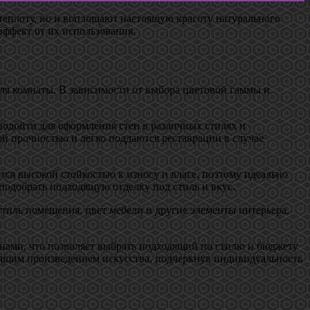
 теплоту, но и воплощают настоящую красоту натурального
ффект от их использования.
иля комнаты. В зависимости от выбора цветовой гаммы и
одойти для оформления стен в различных стилях и
ой прочностью и легко поддаются реставрации в случае
ся высокой стойкостью к износу и влаге, поэтому идеально
подобрать подходящую отделку под стиль и вкус.
стиль помещения, цвет мебели и другие элементы интерьера.
нами, что позволяет выбрать подходящий по стилю и бюджету
стоящим произведением искусства, подчеркнув индивидуальность