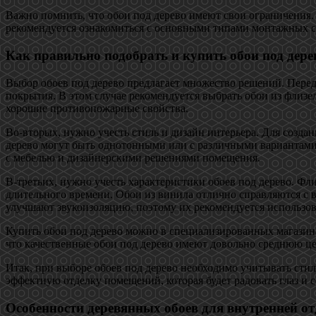
Важно помнить, что обои под дерево имеют свои ограничения. 
рекомендуется ознакомиться с основными типами монтажных с
Как правильно подобрать и купить обои под дере
Выбор обоев под дерево предлагает множество решений. Перед 
покрытия. В этом случае рекомендуется выбрать обои из флиз
хорошие противопожарные свойства.
Во-вторых, нужно учесть стиль и дизайн интерьера. Для созда
дерево могут быть однотонными или с различными вариантами 
с мебелью и дизайнерскими решениями помещения.
В-третьих, нужно учесть характеристики обоев под дерево. Ф
длительного времени. Обои из винила отлично справляются с 
улучшают звукоизоляцию, поэтому их рекомендуется использова
Купить обои под дерево можно в специализированных магазинах 
что качественные обои под дерево имеют довольно среднюю це
Итак, при выборе обоев под дерево необходимо учитывать стил
эффектную отделку помещений, которая будет радовать глаз и 
Особенности деревянных обоев для внутренней от