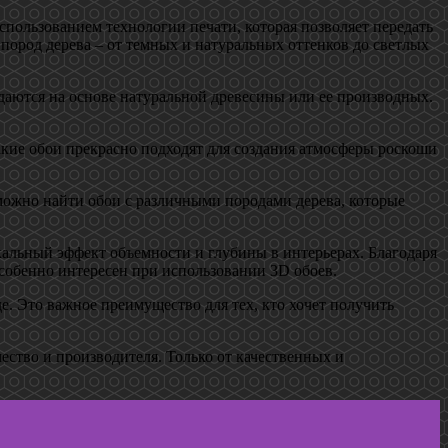
спользованием технологии печати, которая позволяет передать
 пород дерева – от темных и натуральных оттенков до светлых
даются на основе натуральной древесины или ее производных.
Такие обои прекрасно подходят для создания атмосферы роскоши
 можно найти обои с различными породами дерева, которые
кальный эффект объемности и глубины в интерьерах. Благодаря
собенно интересен при использовании 3D обоев.
. Это важное преимущество для тех, кто хочет получить
ество и производителя. Только от качественных и