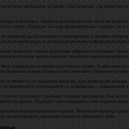
тделочных материалов на рынке. Они подходят для различных в
ктурах и рисунках. Одной из разновидностей обоев на бумажной
о на стенах. Подойдет оно для оформления как спальни, так и 
и амбарной доски становятся популярными в дизайне интерьеров
икальные комбинации и интересные решения в оформлении прост
ами позволяют создать различные эффекты в интерьере. Они отл
идов и оттенков дерева позволит подобрать идеальное покрыти
 быть покрыты различными защитными слоями. В зависимости от
и на бумажной основе остаются качественным и прочным материа
ть особенности их раскроя и монтажа. Для правильной укладки
ве не рекомендуется использовать в помещениях с повышенной в
отлично сочетаются с разными стилями интерьеров. Они могут 
ень или дерево. Подойдет такое покрытие и для создания акцен
ирокий выбор разных видов и цветов. Множество фактур и рису
вы сможете выбрать идеальное покрытие для вашего дома.
сценки