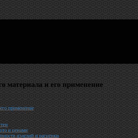
го материала и его применение
 его применение
стен
ото и ценами
енности изделий и расценки