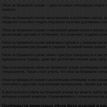
Обои на бумажной основе – один из самых популярных видов о
комнате.
Обои на бумажной основе представлены в различных цветах, фа
покрытие способно создать ощущение наличия деревянных панн
Обои на бумажной основе с имитацией декоративного кантри ил
различными цветами и оттенками, что позволяет создавать ун
Обои на бумажной основе различных цветов и с разными рисунк
разнообразными рисунками и узорами. Большой выбор разных в
Обои на бумажной основе имеют простую поверхность и могут
варьироваться. Однако, даже при достаточно низкой цене, обо
При использовании обоев на бумажной основе необходимо учес
специалистов. Также стоит учесть, что обои на бумажной осно
Обои на бумажной основе с различными оттенками и рисунком 
сочетании с другими отделочными материалами, такими как кам
В фото-каталоге обоев на бумажной основе вы можете найти ш
интерьер в вашей квартире. Ознакомившись с этим каталогом, 
Особенности виниловых обоев фото изделий и ра