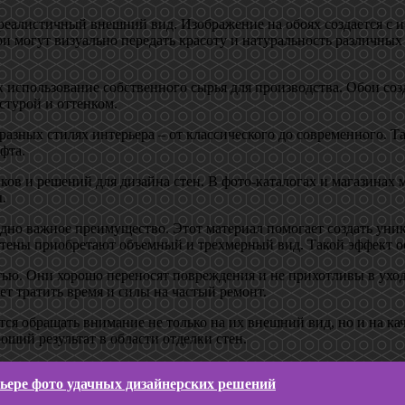
реалистичный внешний вид. Изображение на обоях создается с и
бои могут визуально передать красоту и натуральность различных
 использование собственного сырья для производства. Обои соз
стурой и оттенком.
разных стилях интерьера – от классического до современного. 
фта.
ков и решений для дизайна стен. В фото-каталогах и магазинах
.
одно важное преимущество. Этот материал помогает создать уни
стены приобретают объемный и трехмерный вид. Такой эффект о
ью. Они хорошо переносят повреждения и не прихотливы в уходе
ет тратить время и силы на частый ремонт.
ся обращать внимание не только на их внешний вид, но и на кач
ший результат в области отделки стен.
рьере фото удачных дизайнерских решений