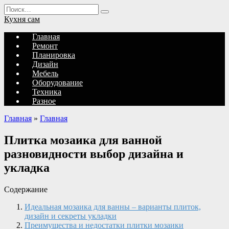
Перейти
Search
к
for:
Кухня сам
содержанию
Главная
Ремонт
Планировка
Дизайн
Мебель
Оборудование
Техника
Разное
Главная
»
Главная
Плитка мозаика для ванной
разновидности выбор дизайна и
укладка
Содержание
Идеальная мозаика для ванны – варианты плиток,
дизайн и секреты укладки
Преимущества и недостатки плитки мозаики