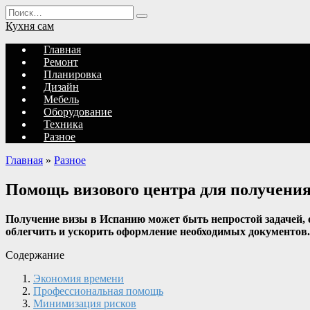
Перейти
Search
к
for:
Кухня сам
содержанию
Главная
Ремонт
Планировка
Дизайн
Мебель
Оборудование
Техника
Разное
Главная
»
Разное
Помощь визового центра для получени
Получение визы в Испанию может быть непростой задачей, о
облегчить и ускорить оформление необходимых документов
Содержание
Экономия времени
Профессиональная помощь
Минимизация рисков