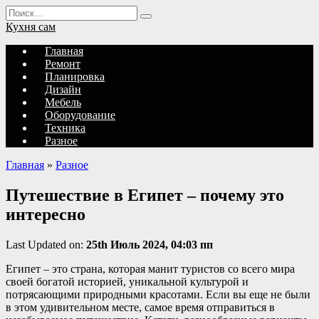
Перейти
Search
к
for:
Кухня сам
содержанию
Главная
Ремонт
Планировка
Дизайн
Мебель
Оборудование
Техника
Разное
Главная
»
Разное
Путешествие в Египет – почему это
интересно
Last Updated on:
25th Июль 2024, 04:03 пп
Египет – это страна, которая манит туристов со всего мира
своей богатой историей, уникальной культурой и
потрясающими природными красотами. Если вы еще не были
в этом удивительном месте, самое время отправиться в