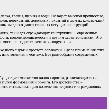
песка, гравия, щебня) и воды. Обладает высокой прочностью,
олонн, перекрытий, дорожных покрытий и других конструкций.
енимым для создания сложных несущих конструкций.
сущих, так и для ограждающих конструкций. Современные
кости, водонепроницаемости и другим характеристикам. Это
й, мостов и гидротехнических сооружений.
сходного сырья и простота обработки. Сфера применения этих
х изготовления и монтажа. Все разнообразие современных
 Существует множество видов кирпича, различающихся по
 путем формования и обжига. Его достоинства –
можно использовать для возведения несущих и ограждающих