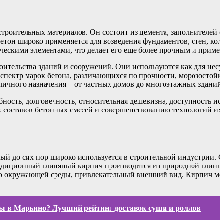
троительных материалов. Он состоит из цемента, заполнителей (
етон широко применяется для возведения фундаментов, стен, к
ческими элементами, что делает его еще более прочным и прим
оительства зданий и сооружений. Они используются как для не
спектр марок бетона, различающихся по прочности, морозостой
зличного назначения – от частных домов до многоэтажных здани
ность, долговечность, относительная дешевизна, доступность и
х составов бетонных смесей и совершенствованию технологий и
ый до сих пор широко используется в строительной индустрии.
радиционный глиняный кирпич производится из природной глины
вию окружающей среды, привлекательный внешний вид. Кирпич 
лы в Марьино? Лучший рейтинг доставок суши и роллов