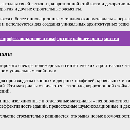
лагодаря своей легкости, коррозионной стойкости и декоратив
крытия и другие строительные элементы.
ются и более инновационные металлические материалы – нержав
и используются для создания уникальных архитектурных реше
те профессиональное и комфортное рабочее пространство
риалы
рокого спектра полимерных и синтетических строительных мат
своим уникальным свойствам.
ля производства оконных и дверных профилей, кровельных и г
ий. Эти материалы отличаются легкостью, коррозионной стойк
ений.
нные изоляционные и отделочные материалы – пенополистирол,
эффективность зданий, превосходные шумоизоляционные и дек
льстве стремительно развивается, открывая новые возможности