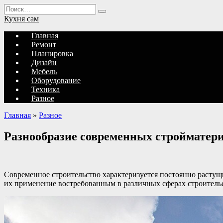
Перейти
Search
к
for:
Кухня сам
содержанию
Главная
Ремонт
Планировка
Дизайн
Мебель
Оборудование
Техника
Разное
Главная
»
Разное
Разнообразие современных стройматери
Современное строительство характеризуется постоянно растущ
их применение востребованным в различных сферах строитель