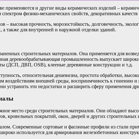
е применяются и другие виды керамических изделий – керамичес
 спектром физико-механических свойств, декоративных качеств
 – высокая прочность, морозостойкость, долговечность, эколо
, а также для внутренней и наружной отделки зданий.
раненных строительных материалов. Она применяется для возвед
менная деревообрабатывающая промышленность выпускает широки
иты (ДСП, ДВП, OSB), клееные деревянные конструкции и т.д.
упность, относительная дешевизна, простота обработки, высоки
ным воздействиям внешней среды, восприимчивость к гниению 
ни устранить эти недостатки и расширить сферу применения дре
риалы
ажное место среди строительных материалов. Они обладают выс
в, кровельных покрытий, окон, дверей и других строительных 
алом. Современные сортовые и фасонные профили из стали прим
 широко используется для армирования железобетонных констру