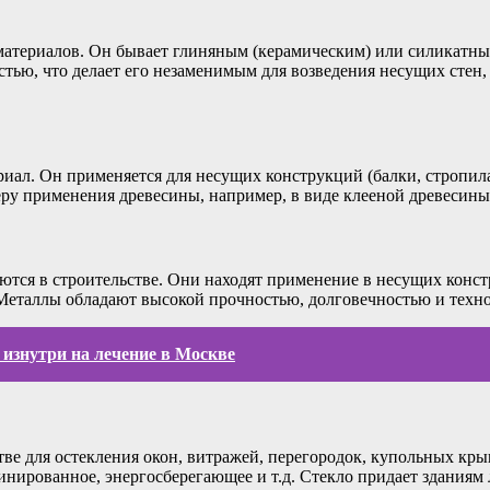
атериалов. Он бывает глиняным (керамическим) или силикатным
стью, что делает его незаменимым для возведения несущих стен
л. Он применяется для несущих конструкций (балки, стропила, 
ру применения древесины, например, в виде клееной древесины
ются в строительстве. Они находят применение в несущих конст
Металлы обладают высокой прочностью, долговечностью и техн
 изнутри на лечение в Москве
тве для остекления окон, витражей, перегородок, купольных к
инированное, энергосберегающее и т.д. Стекло придает зданиям 