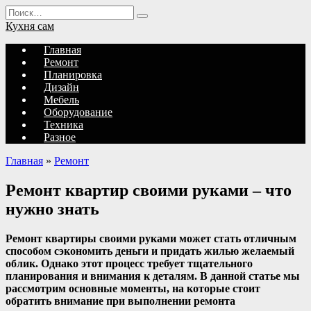
Перейти
Search
к
for:
Кухня сам
содержанию
Главная
Ремонт
Планировка
Дизайн
Мебель
Оборудование
Техника
Разное
Главная
»
Ремонт
Ремонт квартир своими руками – что
нужно знать
Ремонт квартиры своими руками может стать отличным
способом сэкономить деньги и придать жилью желаемый
облик. Однако этот процесс требует тщательного
планирования и внимания к деталям. В данной статье мы
рассмотрим основные моменты, на которые стоит
обратить внимание при выполнении ремонта