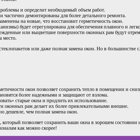
проблемы и определит необходимый объем работ.
и частично демонтированы для более детального ремонта.
аменены на новые, что восстановит герметичность окон.
ханизмы) будет отрегулирована для обеспечения плавного и легк
ежденные или выцветшие поверхности оконных рам будут отре
а место.
 стеклопакетов или даже полная замена окон. Но в большинстве
метичности окон позволяет сохранить тепло в помещении и снизи
ановятся более надежными и защищают от взлома.
овать» старые окна и продлить их использование.
и оконных рам делает их более привлекательными внешне.
о дешевле, чем полная замена окон.
, который позволяет сохранить ваши окна в хорошем состоянии
ионалам как можно скорее!