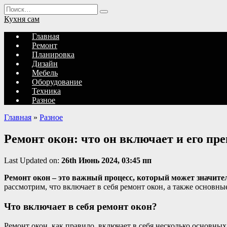
Перейти
Search
к
for:
Кухня сам
содержанию
Главная
Ремонт
Планировка
Дизайн
Мебель
Оборудование
Техника
Разное
Главная
»
Разное
Ремонт окон: что он включает и его пр
Last Updated on:
26th Июнь 2024, 03:45 пп
Ремонт окон – это важный процесс, который может значите
рассмотрим, что включает в себя ремонт окон, а также основны
Что включает в себя ремонт окон?
Ремонт окон, как правило, включает в себя несколько основных