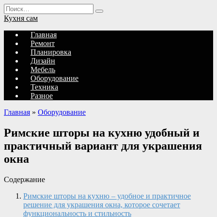
Перейти
Search
к
for:
Кухня сам
содержанию
Главная
Ремонт
Планировка
Дизайн
Мебель
Оборудование
Техника
Разное
Главная
»
Оборудование
Римские шторы на кухню удобный и
практичный вариант для украшения
окна
Содержание
Римские шторы на кухню – удобное и практичное
решение для украшения окна, которое сочетает
функциональность и стильность