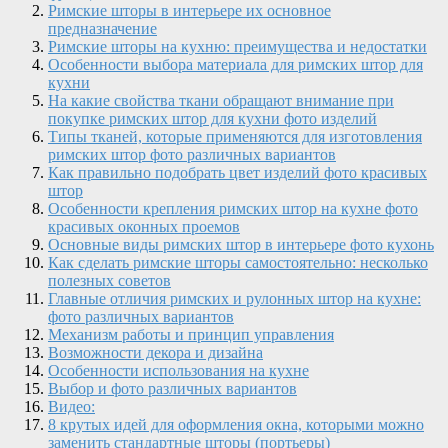
Римские шторы в интерьере их основное
предназначение
Римские шторы на кухню: преимущества и недостатки
Особенности выбора материала для римских штор для
кухни
На какие свойства ткани обращают внимание при
покупке римских штор для кухни фото изделий
Типы тканей, которые применяются для изготовления
римских штор фото различных вариантов
Как правильно подобрать цвет изделий фото красивых
штор
Особенности крепления римских штор на кухне фото
красивых оконных проемов
Основные виды римских штор в интерьере фото кухонь
Как сделать римские шторы самостоятельно: несколько
полезных советов
Главные отличия римских и рулонных штор на кухне:
фото различных вариантов
Механизм работы и принцип управления
Возможности декора и дизайна
Особенности использования на кухне
Выбор и фото различных вариантов
Видео:
8 крутых идей для оформления окна, которыми можно
заменить стандартные шторы (портьеры)