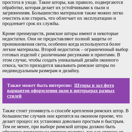
простота в уходе. Такие шторы, как правило, подвергаются
обработке, которая делает их устойчивыми к пыли и
загрязнениям. Большинство материалов также можно легко
очистить или стирать, что облегчает их эксплуатацию и
продлевает срок их службы.
Кроме преимуществ, римские шторы имеют и некоторые
недостатки. Они не предоставляют полной защиты от
проникновения света, особенно когда используются более
легкие материалы. Второй недостаток – ограниченный выбор
готовых изделий с различными рисунками и принтами. В
этом случае, чтобы создать уникальный дизайн оконного
откоса, часто приходится заказывать римские шторы по
индивидуальным размерам и дизайну.
Также может быть интересно:
Шторы в зал фото
вариантов оформления окон в интерьерах разных
стилей
Также стоит упомянуть о способе крепления римских штор. В
большинстве случаев они крепятся на оконном проеме, что
делает процесс их установки довольно простым и быстрым.
Тем не менее, при выборе римской шторы должно быть
обращено внимание на ширину полотна, так как именно от