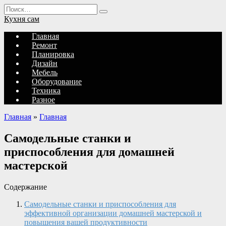
Перейти
Search
к
for:
Кухня сам
содержанию
Главная
Ремонт
Планировка
Дизайн
Мебель
Оборудование
Техника
Разное
Главная
»
Главная
Самодельные станки и
приспособления для домашней
мастерской
Содержание
Самодельные станки и приспособления для
эффективной организации домашней мастерской и
повышения вашей продуктивности