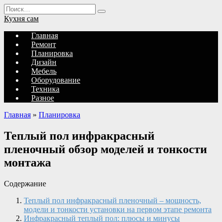
Перейти
Search
к
for:
Кухня сам
содержанию
Главная
Ремонт
Планировка
Дизайн
Мебель
Оборудование
Техника
Разное
Главная
»
Планировка
Теплый пол инфракрасный
пленочный обзор моделей и тонкости
монтажа
Содержание
Теплый пол инфракрасный пленочный – мощность,
модели и тонкости установки на первом этапе ремонта
Инфракрасный теплый пол: плюсы и минусы