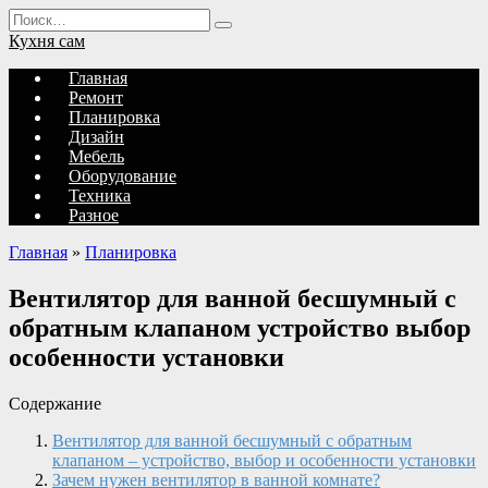
Перейти
Search
к
for:
Кухня сам
содержанию
Главная
Ремонт
Планировка
Дизайн
Мебель
Оборудование
Техника
Разное
Главная
»
Планировка
Вентилятор для ванной бесшумный с
обратным клапаном устройство выбор
особенности установки
Содержание
Вентилятор для ванной бесшумный с обратным
клапаном – устройство, выбор и особенности установки
Зачем нужен вентилятор в ванной комнате?