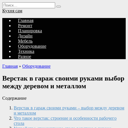
Перейти
Search
к
for:
Кухня сам
содержанию
Главная
Ремонт
Планировка
Дизайн
Мебель
Оборудование
Техника
Разное
Главная
»
Оборудование
Верстак в гараж своими руками выбор
между деревом и металлом
Содержание
Верстак в гараж своими руками – выбор между деревом
и металлом
Что такое верстак: строение и особенности рабочего
стола