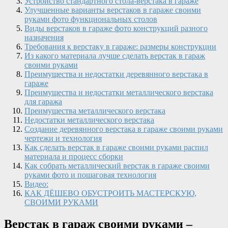
Устройство стандартного стола-верстака в гараже
Улучшенные варианты верстаков в гараже своими
руками фото функциональных столов
Виды верстаков в гараже фото конструкций разного
назначения
Требования к верстаку в гараже: размеры конструкции
Из какого материала лучше сделать верстак в гараж
своими руками
Преимущества и недостатки деревянного верстака в
гараже
Преимущества и недостатки металлического верстака
для гаража
Преимущества металлического верстака
Недостатки металлического верстака
Создание деревянного верстака в гараже своими руками
чертежи и технология
Как сделать верстак в гараже своими руками распил
материала и процесс сборки
Как собрать металлический верстак в гараже своими
руками фото и пошаговая технология
Видео:
КАК ДЁШЕВО ОБУСТРОИТЬ МАСТЕРСКУЮ,
СВОИМИ РУКАМИ
Верстак в гараж своими руками –