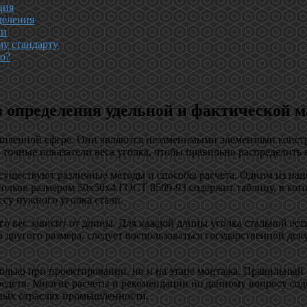
ция
деления
ии
му стандарту
но?
ов определения удельной и фактической 
ышленной сфере. Они являются незаменимыми элементами констр
очные показатели веса уголка, чтобы правильно распределить н
 существуют различные методы и способы расчета. Одним из наи
голков размером 50х50х4 ГОСТ 8509-93 содержит таблицу, в кот
су нужного уголка стали.
го вес зависит от длины. Для каждой длины уголка стальной есть
а другого размера, следует воспользоваться государственной до
только при проектировании, но и на этапе монтажа. Правильный 
редств. Многие расчеты и рекомендации по данному вопросу сод
чных отраслях промышленности.