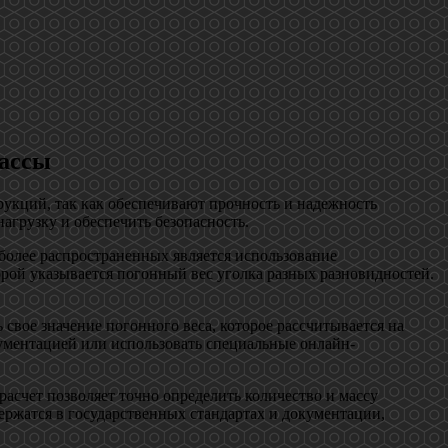
массы
укций, так как обеспечивают прочность и надежность
агрузку и обеспечить безопасность.
более распространенных является использование
орой указывается погонный вес уголка разных разновидностей.
 свое значение погонного веса, которое рассчитывается на
кументацией или использовать специальные онлайн-
расчет позволяет точно определить количество и массу
ержатся в государственных стандартах и документации,