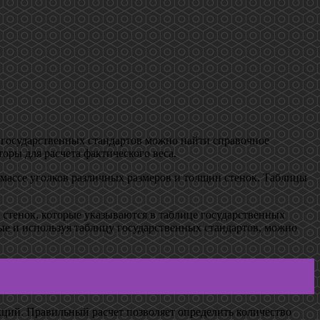
ы государственных стандартов можно найти справочное
оры для расчета фактического веса.
 массе уголков различных размеров и толщин стенок. Таблицы
 стенок, которые указываются в таблице государственных
ные и используя таблицу государственных стандартов, можно
укций. Правильный расчет позволяет определить количество