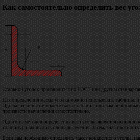
Как самостоятельно определить вес уго
Стальной уголок производится по ГОСТ или другим стандартам,
Для определения массы уголка можно использовать таблицы, п
Однако, если вы не можете найти таблицы или вам необходимо
произвести вычисления самостоятельно.
Одним из методов определения веса уголка является использо
толщину) и вычислить площадь сечения. Затем, зная плотность 
Если вам необходимо определить массу конкретного уголка, на