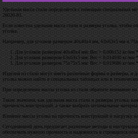
Удельная масса стали определяется с помощью специальных ме
26020-83.
Если известна удельная масса стали и размеры уголка, чтобы о
уголка.
Например, для уголков размером 40х40х4 мм, 63х63х5 мм и 7
Для уголков размером 40х40х4 мм: Вес = 0,006152 кг/мм 
Для уголков размером 63х63х5 мм: Вес = 0,014930 кг/мм 
Для уголков размером 75х75х5 мм: Вес = 0,019686 кг/мм 
Изделия из стали могут иметь различные формы и размеры, и 
уголка можно найти в специальных таблицах или в техническо
При определении массы уголка из стали обратите внимание на т
Такие значения, как удельная масса стали и размеры уголка, 
прочность конструкций, а также выбрать оптимальные материал
Влияние массы уголка на прочность конструкций и нагрузку н
Сегодняшний день предлагает различные методы и инструкции
обеспечить нужную прочность и надежность в строящихся объе