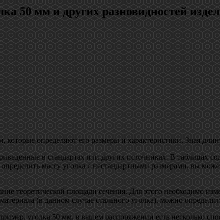
лка 50 мм и других разновидностей изде
 которые определяют его размеры и характеристики. Зная длину
риведенные в стандартах или других источниках. В таблицах со
 определить массу уголка с нестандартными размерами, вы може
вание теоретической площади сечения. Для этого необходимо из
материала (в данном случае стального уголка), можно определит
пример, уголка 50 мм, в вашем распоряжении есть несколько спо