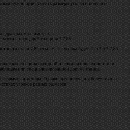
ом вам нужно будет указать размеры уголка и получить
 квадратных миллиметрах.
: масса = площадь * толщина * 7,85.
ности стали 7,85 г/см³, масса уголка будет: 225 * 5 * 7,85 =
 такие как толщина оксидной пленки на поверхности или
к таблицам или специализированной документации.
ие формулы и методы. Однако, для получения более точных
ристиках уголков разных размеров.