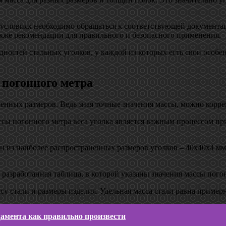
 условиях необходимо обращаться к соответствующей документа
акже рекомендации для правильного и безопасного применения.
ностей стальных уголков, у каждой из которых есть свои особ
 погонного метра
еленных размеров. Ведь зная точные значения массы, можно корр
массы погонного метра веса уголка является важным процессом 
 из наиболее распространенных размеров уголков – 40х40х4 мм,
 разработанная таблица, в которой указаны значения массы пого
у стали и размеры изделия. Удельная масса стали равна примерно
амента как правильно произвести