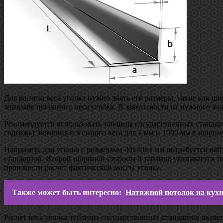
Для расчета веса уголка нужно знать его размеры, такие как 
значение погонного веса уголка. В зависимости от нужного зн
Рекомендуется использовать таблицы государственных стандар
содержат значения погонного веса для 1 мм и 1000 мм в ширин
Например, для уголка с размерами 40х40х4 мм потребуется най
стандартов. Второй шириной стороны в таблице указывается те
произвести расчет фактической массы уголка.
Также может быть интересно:
Натяжной потолок на кух
Расчет веса уголка таблицы государственных стандартов являе