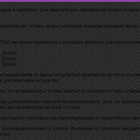
тодов и приборов. Для практических применений можно использ
пределить вес уголка, нужно умножить значения удельной массы 
5х75х5 мм можно применить следующие формулы для определения
* Длина;
* Длина;
* Длина.
для определения их массы потребуется произвести расчеты по с
й документации на изделие.
о, что величина веса уголка зависит от плотности стали, а так
важны для различных отраслей промышленности. Зная эти значени
ы для производства деталей и узлов.
а них важно учитывать при проектировании и строительстве зда
 для определения массы уголка. Инженеры и строители аккурат
ктах.