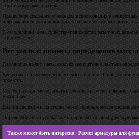
фактическую массу уголка.
При выборе стального уголка для использования в конкретных
информацию о разновидностях уголков и их особенностях, а т
В сегодняшний день существует множество различных разновид
строительства.
Вес уголка: нюансы определения массы
Для многих важно знать, сколько весит уголок из стали опред
Вес уголка определяется по его массе и длине. Определение 
проектов.
Уголок из стали может иметь различные размеры и формы. Один
масса и вес.
Для определения веса уголка может использоваться специально
Определение веса уголка можно произвести, зная удельную масс
Также может быть интересно:
Расчет арматуры для фунд