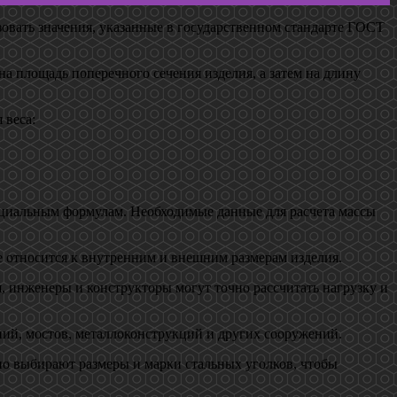
овать значения, указанные в государственном стандарте ГОСТ
на площадь поперечного сечения изделия, а затем на длину
 веса:
пециальным формулам. Необходимые данные для расчета массы
же относится к внутренним и внешним размерам изделия.
я, инженеры и конструкторы могут точно рассчитать нагрузку и
ний, мостов, металлоконструкций и других сооружений.
но выбирают размеры и марки стальных уголков, чтобы