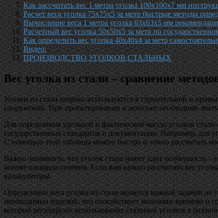
Как рассчитать вес 1 метра уголка 100х100х7 мм инструк
Расчет веса уголка 75х75х5 за метр быстрые методы опре
Вычисление веса 1 метра уголка 63х63х5 мм рекомендац
Расчетный вес уголка 50х50х5 за метр по государственно
Как определить вес уголка 40х40х4 за метр самостоятель
Видео:
ПРОИЗВОДСТВО УГОЛКОВ СТАЛЬНЫХ
Вес уголка из стали – сравнение метод
Уголки из стали широко используются в строительной и пром
сооружений. При проектировании и монтаже необходимо знать т
Для определения удельной и фактической массы уголков стали
государственных стандартов и документации. Например, для у
С помощью этой таблицы можно быстро и точно рассчитать мас
Важно запомнить, что уголок стали имеет одну особенность – е
основе площади сечения. Если вам нужно рассчитать вес уголк
калькуляторы.
Определение веса уголка из стали является важной задачей не 
необходимых изделий, что способствует экономии времени и с
которые регулируют использование стальных уголков в разли