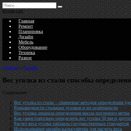
Перейти
Search
к
for:
Кухня сам
содержанию
Главная
Ремонт
Планировка
Дизайн
Мебель
Оборудование
Техника
Разное
Главная
»
Дизайн
Вес уголка из стали способы определен
Содержание
Вес уголка из стали – сравнение методов определения уд
Разновидности стальных уголков и их особенности
Вес уголка: нюансы определения массы погонного метра
Как самостоятельно определить вес уголка 50 мм и други
Расчет веса уголка таблицы государственных стандартов
Использование онлайн-калькулятора для расчета веса