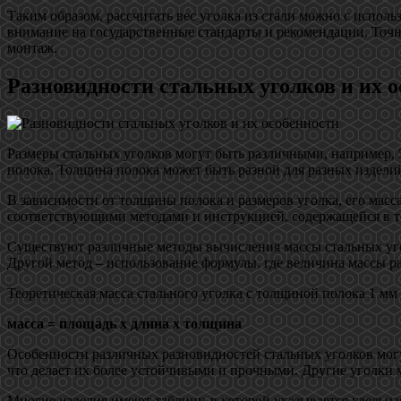
Таким образом, рассчитать вес уголка из стали можно с испол
внимание на государственные стандарты и рекомендации. Точн
монтаж.
Разновидности стальных уголков и их 
Размеры стальных уголков могут быть различными, например, 5
полока. Толщина полока может быть разной для разных издели
В зависимости от толщины полока и размеров уголка, его масс
соответствующими методами и инструкцией, содержащейся в т
Существуют различные методы вычисления массы стальных угол
Другой метод – использование формулы, где величина массы ра
Теоретическая масса стального уголка с толщиной полока 1 мм
масса = площадь x длина x толщина
Особенности различных разновидностей стальных уголков могу
что делает их более устойчивыми и прочными. Другие уголки 
Многие изделия имеют таблицу, в которой указывается удельна