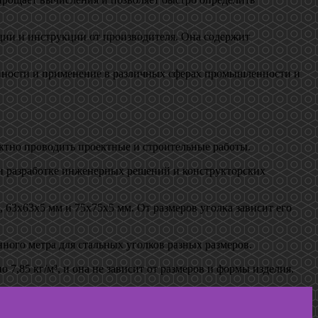
ции и инструкции от производителя. Она содержит
енности и применение в различных сферах промышленности и
ектно проводить проектные и строительные работы.
при разработке инженерных решений и конструкторских
 63х63х5 мм и 75х75х5 мм. От размеров уголка зависит его
нного метра для стальных уголков разных размеров.
 7,85 кг/м³, и она не зависит от размеров и формы изделия.