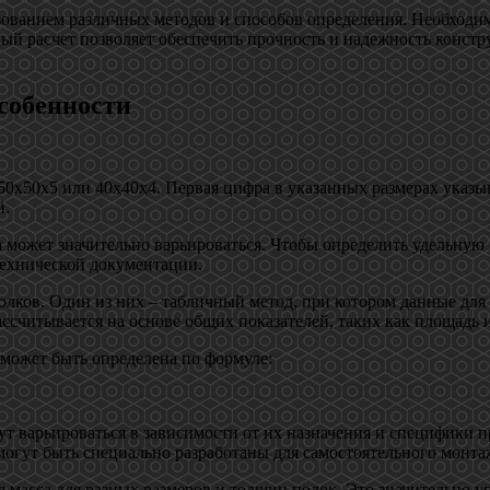
ьзованием различных методов и способов определения. Необходим
ый расчет позволяет обеспечить прочность и надежность констр
особенности
0х50х5 или 40х40х4. Первая цифра в указанных размерах указыв
й.
а может значительно варьироваться. Чтобы определить удельную
ехнической документации.
ков. Один из них – табличный метод, при котором данные для 
ссчитывается на основе общих показателей, таких как площадь и
 может быть определена по формуле:
т варьироваться в зависимости от их назначения и специфики 
могут быть специально разработаны для самостоятельного монтаж
я масса для разных размеров и толщин полок. Это значительно 