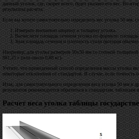
данный уголок, где, скорее всего, будет указано его вес. Во-в
результаты расчета.
Если вы хотите самостоятельно определить вес уголка 50 мм, 
Измерьте внешнюю ширину и толщину уголка.
Вычислите площадь сечения уголка по формуле: площадь 
Зная площадь сечения и плотность стали (которая обычно 
Например, для уголка размером 50х50 мм со стенкой толщиной 5 м
881,25 г (или около 0,88 кг).
Учтите, что приведенный способ определения массы уголка яв
некоторые отклонения от стандартов. В случае, если точность
Итак, для самостоятельного определения веса уголка 50 мм и 
результатов рекомендуется обратиться к стандартам, таблицам 
Расчет веса уголка таблицы государств