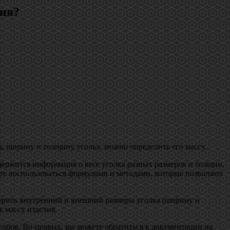
лия?
, ширину и толщину уголка, можно определить его массу.
держится информация о весе уголка разных размеров и толщин.
те воспользоваться формулами и методами, которые позволяют
мерить внутренний и внешний размеры уголка (ширину и
ь массу изделия.
собов. Во-первых, вы можете обратиться к документации на