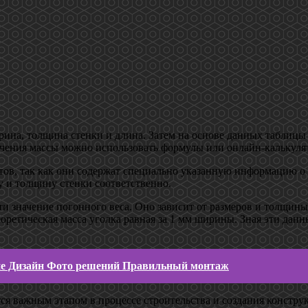
ширина, толщина стенки и длина. Затем на основе данных таблиц
ачения массы можно использовать формулы или онлайн-калькулят
тов, так как они содержат специально указанную информацию о
у и толщину стенки соответственно.
ти значение погонного веса. Оно зависит от размеров и толщины
оретическая масса уголка равная за 1 мм ширины. Зная эти дан
не Дизайн Фото решений Правильный монтаж
тся важным этапом в процессе строительства и создания констр