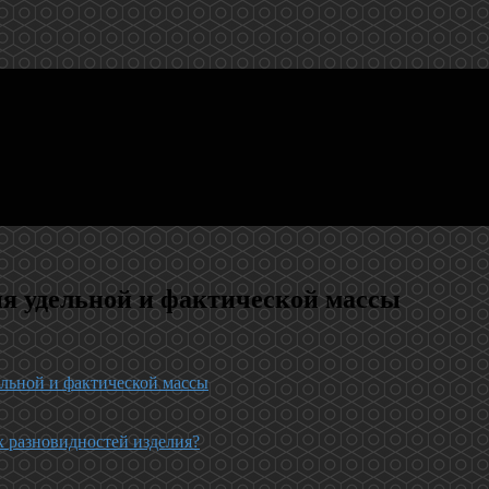
ия удельной и фактической массы
ельной и фактической массы
х разновидностей изделия?