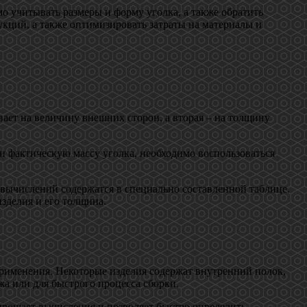
о учитывать размеры и форму уголка, а также обратить
укций, а также оптимизировать затраты на материалы и
ает на величину внешних сторон, а вторая – на толщину
 и фактическую массу уголка, необходимо воспользоваться
вычислений содержатся в специально составленной таблице.
зделия и его толщина.
применения. Некоторые изделия содержат внутренний полок,
а или для быстрого процесса сборки.
упрощает вычисления и позволяет быстро определить