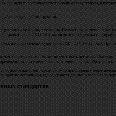
торых, вы можете воспользоваться онлайн-калькулятором, в котор
следуйте следующей инструкции:
= (ширина – толщина) * толщина. Полученное значение будет в
составляет около 7,85 г/см³), вычислите массу уголка по формуле
м, площадь сечения будет равна: (50 – 5) * 5 = 225 мм². При плот
ляется теоретическим и может не учитывать некоторые факторы,
 определения массы имеет большое значение, лучше обратиться 
других разновидностей изделий можно использовать теоретическ
или другим источникам, где содержатся данные о весе и характе
енных стандартов