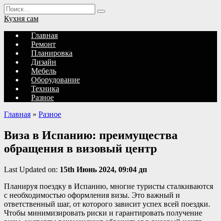
Перейти
Search
к
for:
Кухня сам
содержанию
Главная
Ремонт
Планировка
Дизайн
Мебель
Оборудование
Техника
Разное
Главная
»
Разное
Виза в Испанию: преимущества
обращения в визовый центр
Last Updated on:
15th Июнь 2024, 09:04 дп
Планируя поездку в Испанию, многие туристы сталкиваются
с необходимостью оформления визы. Это важный и
ответственный шаг, от которого зависит успех всей поездки.
Чтобы минимизировать риски и гарантировать получение