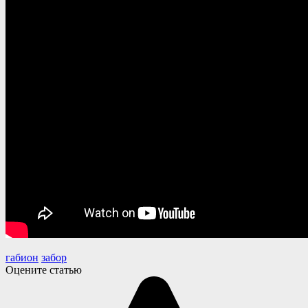
габион
забор
Оцените статью