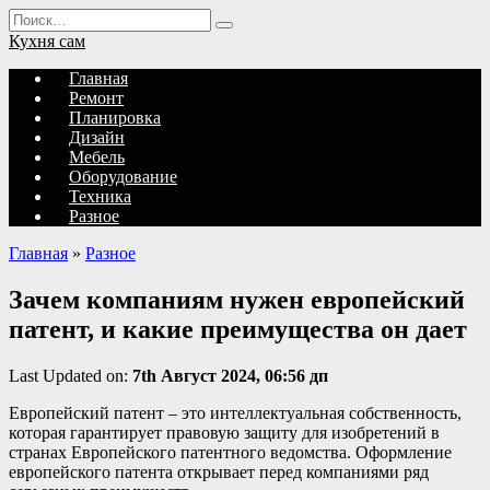
Перейти
Search
к
for:
Кухня сам
содержанию
Главная
Ремонт
Планировка
Дизайн
Мебель
Оборудование
Техника
Разное
Главная
»
Разное
Зачем компаниям нужен европейский
патент, и какие преимущества он дает
Last Updated on:
7th Август 2024, 06:56 дп
Европейский патент – это интеллектуальная собственность,
которая гарантирует правовую защиту для изобретений в
странах Европейского патентного ведомства. Оформление
европейского патента открывает перед компаниями ряд