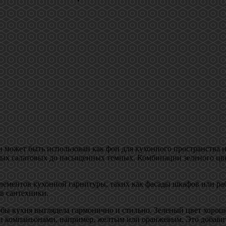
может быть использован как фон для кухонного пространства ил
етлых салатовых до насыщенных темных. Комбинации зеленого цв
ементов кухонной гарнитуры, таких как фасады шкафов или раб
в сантехники.
обы кухня выглядела гармонично и стильно. Зеленый цвет хорош
и компаньонами, например, желтым или оранжевым. Это добавит