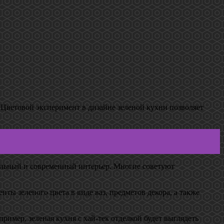
 Цветовой эксперимент в дизайне зеленой кухни позволяет
тильный и современный интерьер. Многие советуют
нты зеленого цвета в виде ваз, предметов декора, а также
ример, зеленая кухня с хай-тек отделкой будет выглядеть