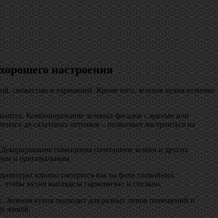
 хорошего настроения
дой, свежестью и гармонией. Кроме того, зеленая кухня отлично
риантах. Комбинирование зеленых фасадов с яркими или
еного до салатовых оттенков – позволяют настроиться на
и. Декорирование помещения сочетанием зелени и других
ьным и оригинальным.
гарнитуры хорошо смотрятся как на фоне спокойных
, чтобы кухня выглядела гармонично и стильно.
сс. Зеленая кухня подходит для разных типов помещений и
му живой.