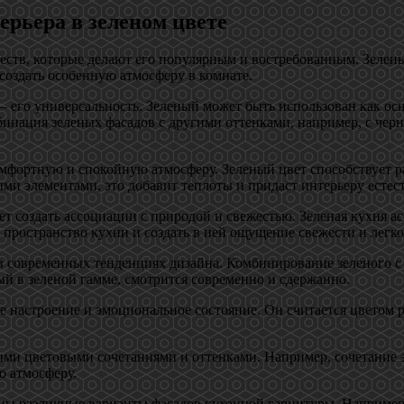
рьера в зеленом цвете
ств, которые делают его популярным и востребованным. Зелены
создать особенную атмосферу в комнате.
 – его универсальность. Зеленый может быть использован как ос
нация зеленых фасадов с другими оттенками, например, с черн
омфортную и спокойную атмосферу. Зеленый цвет способствует 
ми элементами, это добавит теплоты и придаст интерьеру естес
т создать ассоциации с природой и свежестью. Зеленая кухня а
 пространство кухни и создать в ней ощущение свежести и легко
 современных тенденциях дизайна. Комбинирование зеленого с 
ый в зеленой гамме, смотрится современно и сдержанно.
е настроение и эмоциональное состояние. Он считается цветом р
ыми цветовыми сочетаниями и оттенками. Например, сочетание з
ю атмосферу.
аны различные варианты фасадов кухонной гарнитуры. Например,