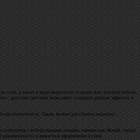
и стен, а также в виде акцентной отделки или зеленой мебели.
ета с другими цветами позволяют создавать разные эффекты и
очая поверхность. Также можно расставить акценты с
о сочетается с нейтральными тонами, такими как белый, серый
 динамичности и яркости в оформление кухни.