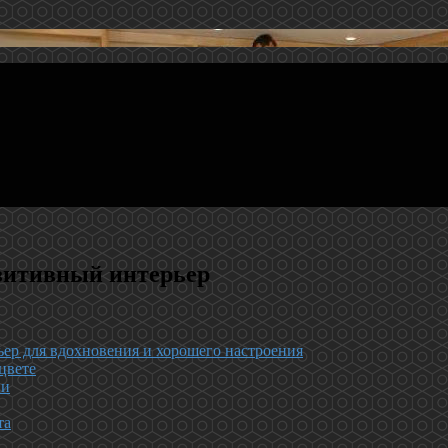
зитивный интерьер
ьер для вдохновения и хорошего настроения
цвете
ни
та