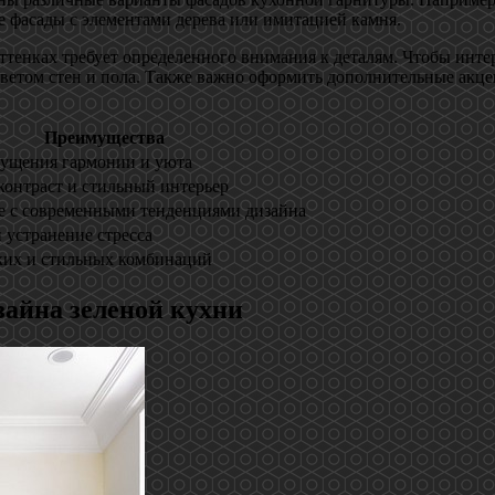
е фасады с элементами дерева или имитацией камня.
ттенках требует определенного внимания к деталям. Чтобы инте
ветом стен и пола. Также важно оформить дополнительные акцен
Преимущества
ущения гармонии и уюта
онтраст и стильный интерьер
е с современными тенденциями дизайна
 устранение стресса
ких и стильных комбинаций
айна зеленой кухни