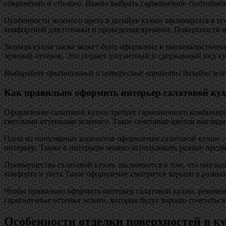
современно и стильно. Важно выбрать гармоничное соотношени
Особенности зеленого цвета в дизайне кухни заключаются в ег
комфортной для готовки и проведения времени. Поверхности и
Зеленая кухня также может быть оформлена в минималистическ
зеленый оттенок. Это создает элегантный и сдержанный вид ку
Выбирайте оригинальные и интересные варианты дизайна зеле
Как правильно оформить интерьер салатовой ку
Оформление салатовой кухни требует гармоничного комбиниров
светлыми оттенками зеленого. Такое сочетание цветов выгляди
Один из популярных вариантов оформления салатовой кухни – 
интерьер. Также в интерьере можно использовать разные пред
Преимущества салатовой кухни заключаются в том, что она выг
комфорта и уюта.Такое оформление смотрится хорошо в разных 
Чтобы правильно оформить интерьер салатовой кухни, рекомен
гармоничные оттенки зелени, которые будут хорошо сочетаться
Особенности отделки поверхностей в ку