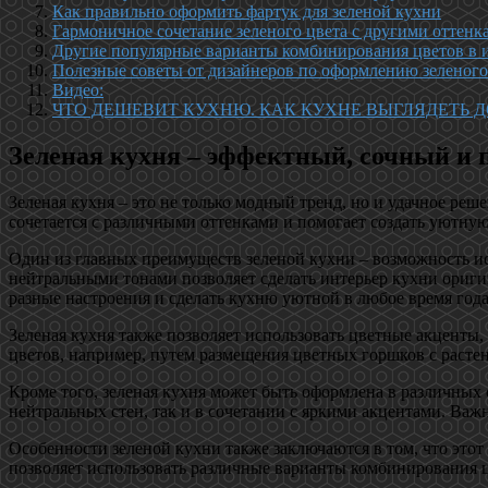
Как правильно оформить фартук для зеленой кухни
Гармоничное сочетание зеленого цвета с другими оттенк
Другие популярные варианты комбинирования цветов в и
Полезные советы от дизайнеров по оформлению зеленого
Видео:
ЧТО ДЕШЕВИТ КУХНЮ. КАК КУХНЕ ВЫГЛЯДЕТЬ ДО
Зеленая кухня – эффектный, сочный и 
Зеленая кухня – это не только модный тренд, но и удачное реш
сочетается с различными оттенками и помогает создать уютну
Один из главных преимуществ зеленой кухни – возможность ис
нейтральными тонами позволяет сделать интерьер кухни оригин
разные настроения и сделать кухню уютной в любое время года
Зеленая кухня также позволяет использовать цветные акценты,
цветов, например, путем размещения цветных горшков с расте
Кроме того, зеленая кухня может быть оформлена в различных
нейтральных стен, так и в сочетании с яркими акцентами. Важ
Особенности зеленой кухни также заключаются в том, что этот
позволяет использовать различные варианты комбинирования ц