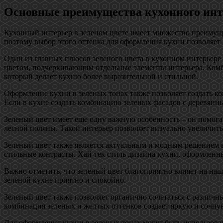
Основные преимущества кухонного инте
Кухонный интерьер в зеленом цвете имеет множество преимуще
поэтому выбор этого оттенка для оформления кухни позволяет 
Один из главных плюсов зеленого цвета в кухонном интерьере
цветом, подчеркивающим отдельные элементы интерьера. Комби
который делает кухню более выразительной и стильной.
Оформление кухни в зеленых тонах также позволяет создать к
Если в кухне создать комбинацию зеленых фасадов с деревянны
Зеленый цвет имеет еще одну важную особенность – он помогае
лесной поляны. Такой интерьер позволяет визуально увеличить
Зеленый цвет также является актуальным и модным решением в
стильные контрасты. Хай-тек стиль дизайна кухни, оформленн
Важно отметить, что зеленый цвет благоприятно влияет на наш
зеленой кухне приятно и спокойно.
Зеленый цвет также позволяет органично сочетаться с различн
комбинация зеленых и желтых оттенков создает яркую и сочну
Для оформления кухни в зеленых тонах могут быть использов