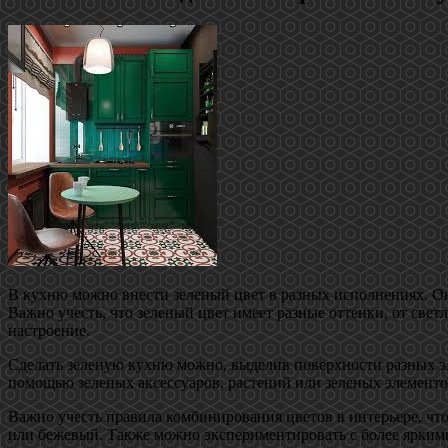
В кухню можно внести зеленый цвет в разных исполнениях. Он 
Важно учесть, что зеленый цвет имеет разные оттенки, от св
настроение.
Сделать зеленую кухню можно, выделив поверхности разных эл
помощью зеленых аксессуаров, растений или зеленых элементо
Важно учесть правила комбинирования цветов в интерьере, чт
или бежевый. Также можно экспериментировать с более ярким