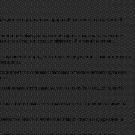
й цвет ассоциируется с природой, свежестью и гармонией,
новной цвет фасадов кухонной гарнитуры, так и акцентным
ыми или белыми, создает эффектный и яркий контраст,
расслаблению и придает интерьеру ощущение гармонии и уюта.
твенности.
ссоциируется с сочным салатовым оттенком летнего луга или
сти.
различными оттенками желтого и голубого создает яркие и
елаксации и помогает устранить стресс. Проводить время на
еленого с белым и черным выглядит строго и сдержанно, а
 глянцевые фасады с изображением листьев или цветов