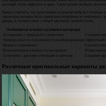
выглядят очень эффектно и ярко. Также можно выбрать матовы
Важно отметить, что выполнение кухонной мебели в зеленых о
гарнитуры должны быть правильно подобраны и сочетаться с ц
декора, в соответствии с общей цветовой гаммой кухни.
Особенности зеленого кухонного интерьера
Ассоциации с природой и свежестью
Создание ощ
Универсальность и возможность комбинирования
Эффектный к
Модно и современно
Соответстви
Положительное влияние на настроение
Релаксация и
Сочетание с другими оттенками и цветами
Создание яр
Различные оригинальные варианты диз