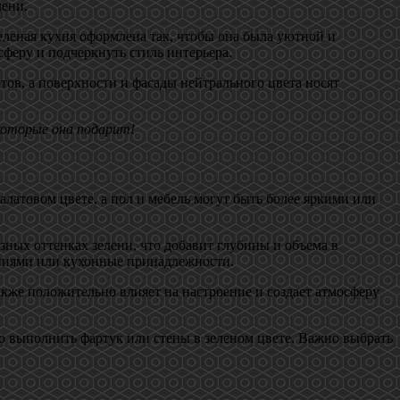
лени.
Зеленая кухня оформлена так, чтобы она была уютной и
феру и подчеркнуть стиль интерьера.
ов, а поверхности и фасады нейтрального цвета носят
которые она подарит!
латовом цвете, а пол и мебель могут быть более яркими или
ных оттенках зелени, что добавит глубины и объема в
тениями или кухонные принадлежности.
акже положительно влияет на настроение и создает атмосферу
о выполнить фартук или стены в зеленом цвете. Важно выбрать