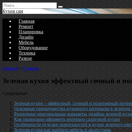
Перейти
Search
к
for:
Кухня сам
содержанию
Главная
Ремонт
Планировка
Дизайн
Мебель
Оборудование
Техника
Разное
Главная
»
Главная
Зеленая кухня эффектный сочный и по
Содержание
Зеленая кухня – эффектный, сочный и позитивный интер
Основные преимущества кухонного интерьера в зеленом 
Различные оригинальные варианты дизайна зеленой кух
Как правильно оформить интерьер салатовой кухни
Особенности отделки поверхностей в кухне зеленого цве
Зеленая кухня как выбрать мебель и аксессуары