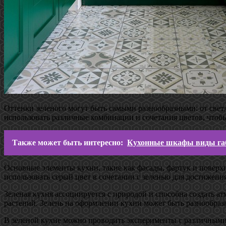
Оттенки зеленого могут быть самыми разнообразными: от свет
использовать различные комбинации и сочетания цветов, чтобы
Также может быть интересно:
Кухонные шкафы виды габ
Основные элементы кухни, такие как фасады, фартук и поверх
использовать серый цвет в сочетании с зеленью для достижени
Зеленая кухня ассоциируется с природой и способна создать ат
растений. Зелень на оформлении кухни может быть разнообраз
В зеленой кухне можно проводить эксперименты с различными о