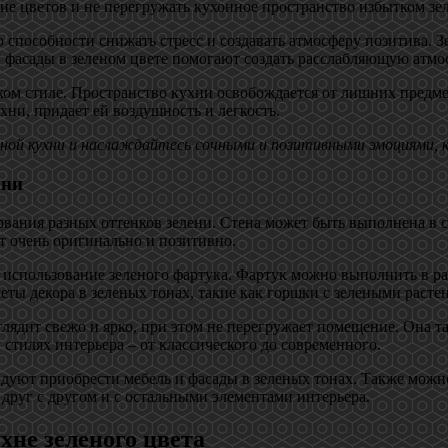
е цветов и не перегружать кухонное пространство избытком зе
о способности снижать стресс и создавать атмосферу позитива. 
 фасады в зеленом цвете помогают создать расслабляющую атмос
ом стиле. Пространство кухни освобождается от лишних предмет
хни, придает ей воздушность и легкость.
ной кухни и наслаждайтесь сочными и позитивными эмоциями, 
хни
ания разных оттенков зелени. Стена может быть выполнена в са
т очень оригинально и позитивно.
использование зеленого фартука. Фартук можно выполнить в раз
меты декора в зеленых тонах, такие как горшки с зелеными рас
лядит свежо и ярко, при этом не перегружает помещение. Она т
стилях интерьера – от классического до современного.
дуют приобрести мебель и фасады в зеленых тонах. Также можн
 друг с другом и с остальными элементами интерьера.
хне зеленого цвета