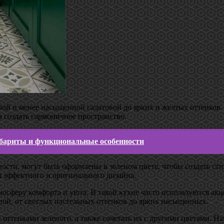
лой и менее насыщенной салатовой до ярких и желтых оттенков.
 создать гармоничное пространство.
ариты и функциональные особенности
ности, могут быть оформлены в зеленом цвете, чтобы создать с
я эффектного и оригинального дизайна.
мосферу комфорта и уюта. В такой кухне часто используются акце
ной, от светлых пастельных оттенков до ярких насыщенных.
ттенками зеленого, а также сочетать их с другими цветами. Нап