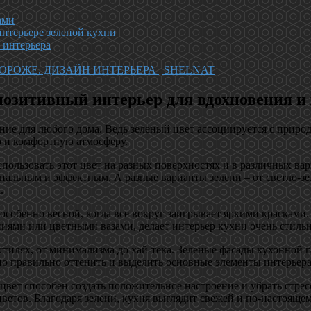
ами
нтерьере зеленой кухни
 интерьера
РОЖЕ. ДИЗАЙН ИНТЕРЬЕРА | SHELNAT
позитивный интерьер для вдохновения и
ение для любого дома. Ведь зеленый цвет ассоциируется с приро
ю и комфортную атмосферу.
пользовать этот цвет на разных поверхностях и в различных ва
альным и эффектным. А разные варианты зелени – от светло-зел
.
 особенно весной, когда все вокруг заигрывает яркими краскам
ниями или цветными вазами, делает интерьер кухни очень стил
 стилях, от минимализма до хай-тека. Зеленые фасады кухонной 
но правильно оттенить и выделить основные элементы интерьера
 цвет способен создать положительное настроение и убрать стре
ветов. Благодаря зелени, кухня выглядит свежей и по-настояще