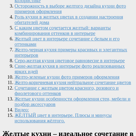
колористике
Осторожность в выборе желтого дизайна кухни фото
примеров оформления
Роль кухни в желтых цветах в создании настроения
обитателей дома
С каким цветом сочетается желтый: варианты
комбинирования оттенков в интерьере
Желтый цвет в интерьере сочетание с белым и его
оттенками
Желто-черная кухня примеры красивых и элегантных
интерьеров
Серо-желтая кухня цветовое равновесие в интерьере
Сине-желтая кухня в интерьере фото реализованных
ярких идей
Желто-зеленые кухни фото примеров оформления
Желто-коричневая кухня нейтральное сочетание цветов
Сочетание с желтым цветом красного, розового и
фиолетового оттенков
Желтые кухни особенности оформления стен, мебели и
подбор аксессуаров
Видео:
ЖЁЛТЫЙ цвет в интерьере. Плюсы и минусы
использования жёлтого.
Желтые кухни – идеальное сочетание в