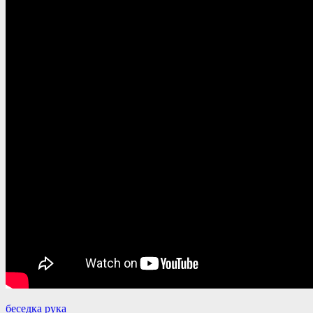
беседка
рука