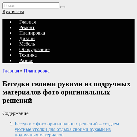
Перейти
Search
к
for:
Кухня сам
содержанию
Главная
Ремонт
Планировка
Дизайн
Мебель
Оборудование
Техника
Разное
Главная
»
Планировка
Беседки своими руками из подручных
материалов фото оригинальных
решений
Содержание
Беседки с фото оригинальных решений – создаем
уютные уголки для отдыха своими руками из
подручных материалов