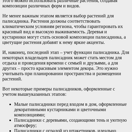
этого можно использовать различные растения, создавая
композиции различных форм и видов.
Не менее важным этапом является выбор растений для
палисадника. Растения должны соответствовать
климатическим условиям региона, чтобы гарантировать их
красивый вид и высокую выживаемость. Деревья и
кустарники могут стать основой композиции палисадника, а
цветущие растения добавят к нему яркие акценты.
И, наконец, последний этап – учет функции палисадника. Для
некоторых владельцев палисадник может стать местом для
отдыха и проведения времени с семьей и друзьями, а для
других – просто красивым элементом декора. Это нужно
учитывать при планировании пространства и размещении
растений.
Вот некоторые примеры палисадников, оформленные с
учетом вышеуказанных этапов:
Малые палисадники перед входом в дом, оформленные
декоративными кустарниками и цветочными
композициями;
Палисадники с деревьями, создающими тень и уютную
атмосферу;
Палисадники с оградой из штакетников, идеально