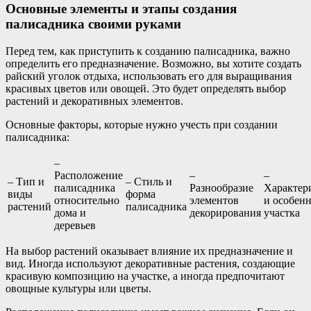
Основные элементы и этапы создания
палисадника своими руками
Перед тем, как приступить к созданию палисадника, важно
определить его предназначение. Возможно, вы хотите создать
райский уголок отдыха, использовать его для выращивания
красивых цветов или овощей. Это будет определять выбор
растений и декоративных элементов.
Основные факторы, которые нужно учесть при создании
палисадника:
–
Расположение
–
–
– Тип и
– Стиль и
палисадника
Разнообразие
Характер
виды
форма
относительно
элементов
и особен
растений
палисадника
дома и
декорирования
участка
деревьев
На выбор растений оказывает влияние их предназначение и
вид. Иногда используют декоративные растения, создающие
красивую композицию на участке, а иногда предпочитают
овощные культуры или цветы.