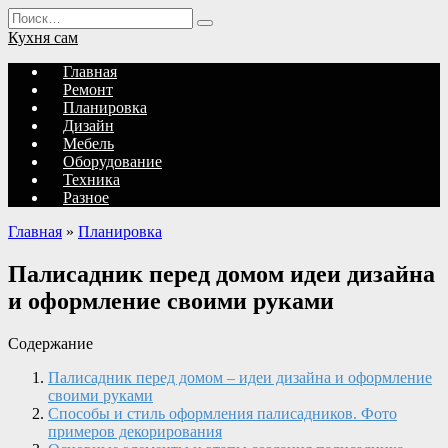
Перейти
Search
к
for:
Кухня сам
содержанию
Главная
Ремонт
Планировка
Дизайн
Мебель
Оборудование
Техника
Разное
Главная
»
Планировка
Палисадник перед домом идеи дизайна
и оформление своими руками
Содержание
Палисадник перед домом – идеи дизайна и оформление
своими руками
Способы и стиль оформления палисадников. Фото
примеров декорирования